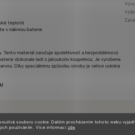
Výr
Výšk
Záru
oké teplotě
te v nákresu baterie
y. Tento materiál zaručuje spolehlivost a bezproblémový
aterie dokonale ladí s jakoukoliv koupelnou. Je vyrobena
rvou. Díky speciálnímu způsobu výroby je velice odolná
U
Zákazníci také nakoupili
používá soubory cookie. Dalším procházením tohoto webu vyjadř
ejich používáním.. Více informací
zde
.