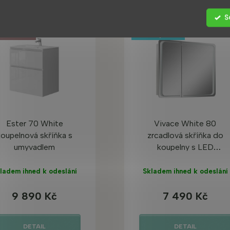
S
 PRODUKT
TOP PRODUKT
S K VIDĚNÍ
Tip
Ester 70 White
Vivace White 80
koupelnová skříňka s
zrcadlová skříňka do
umyvadlem
koupelny s LED
podsvícením
ladem ihned k odeslání
Skladem ihned k odeslání
9 890 Kč
7 490 Kč
DETAIL
DETAIL