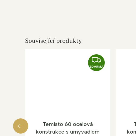
Související produkty
Z
D
ZDARMA
A
R
M
A
Temisto 60 ocelová
konstrukce s umyvadlem
kon