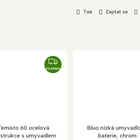
Tisk
Zeptat se
Z
D
ZDARMA
A
R
M
A
Temisto 60 ocelová
Bluo nízká umyvadl
strukce s umyvadlem
baterie, chrom