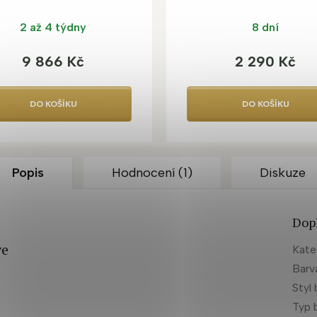
2 až 4 týdny
8 dní
9 866 Kč
2 290 Kč
DO KOŠÍKU
DO KOŠÍKU
Popis
Hodnocení (1)
Diskuze
Dop
ve
Kate
Barv
Styl 
Typ 