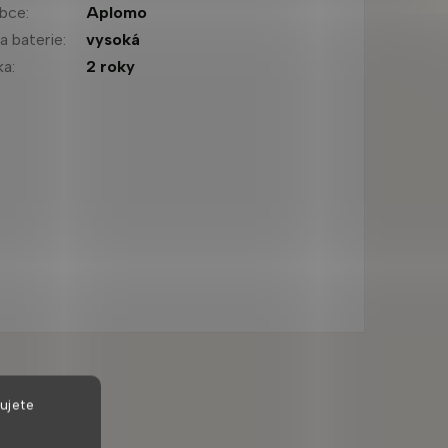
obce
:
Aplomo
a baterie
:
vysoká
ka
:
2 roky
ujete