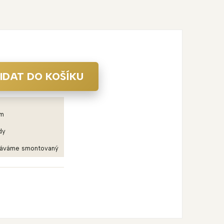
IDAT DO KOŠÍKU
em
dy
dáváme smontovaný