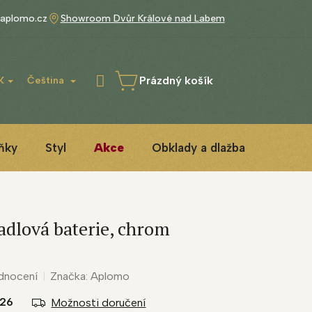
aplomo.cz
Showroom Dvůr Králové nad Labem
Prázdný košík
K
Čeština
NÁKUPNÍ
KOŠÍK
ňky
Styl
Akce
Obklady a dlažba
3D ins
dlová baterie, chrom
dnocení
Značka:
Aplomo
026
Možnosti doručení