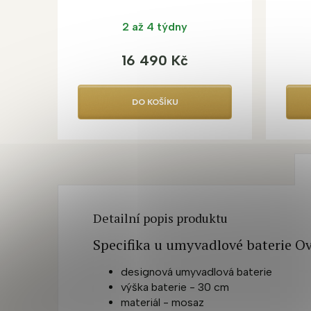
a šuplíkem
2 až 4 týdny
16 490 Kč
DO KOŠÍKU
Detailní popis produktu
Specifika u umyvadlové baterie O
designová umyvadlová baterie
výška baterie - 30 cm
materiál - mosaz