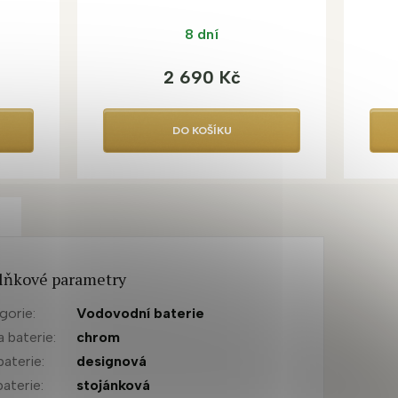
8 dní
2 690 Kč
DO KOŠÍKU
lňkové parametry
gorie
:
Vodovodní baterie
a baterie
:
chrom
baterie
:
designová
baterie
:
stojánková