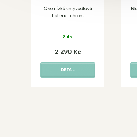
Ove nízká umyvadlová
Bl
baterie, chrom
8 dní
2 290 Kč
DETAIL