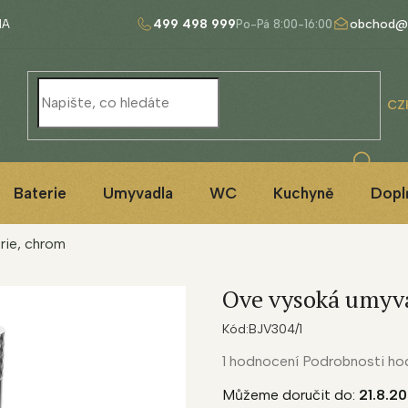
499 498 999
obchod@
NA
CZ
Baterie
Umyvadla
WC
Kuchyně
Dopl
rie, chrom
Ove vysoká umyva
Kód:
BJV304/1
Průměrné
1 hodnocení
Podrobnosti ho
hodnocení
Můžeme doručit do:
21.8.2
produktu