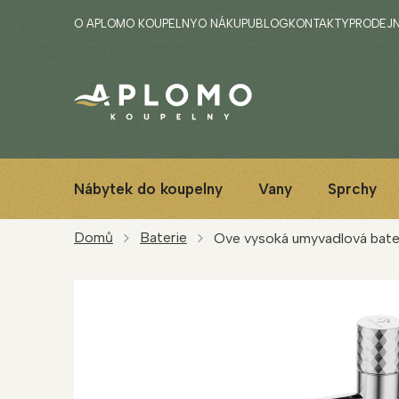
Přejít
O APLOMO KOUPELNY
O NÁKUPU
BLOG
KONTAKTY
PRODEJ
na
obsah
Nábytek do koupelny
Vany
Sprchy
Domů
Baterie
Ove vysoká umyvadlová bate