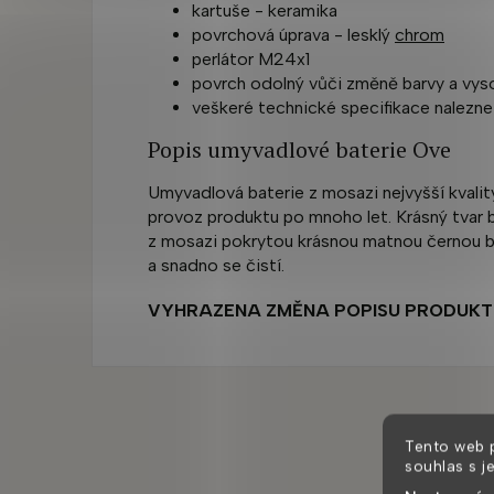
kartuše - keramika
povrchová úprava - lesklý
chrom
perlátor M24x1
povrch odolný vůči změně barvy a vys
veškeré technické specifikace nalezne
Popis umyvadlové baterie Ove
Umyvadlová baterie z mosazi nejvyšší kvalit
provoz produktu po mnoho let. Krásný tvar b
z mosazi pokrytou krásnou matnou černou ba
a snadno se čistí.
VYHRAZENA ZMĚNA POPISU PRODUKT
Tento web 
souhlas s j