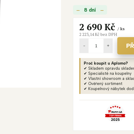
je
8 dní
5,0
z
5
2 690 Kč
/ ks
hvězdiček.
2 223,14 Kč bez DPH
Měrná
cena:
PŘ
Proč koupit u Aplomo?
✔ Skladem opravdu sklad
✔ Specialisté na koupelny
✔ Vlastní showroom a skla
✔ Ověřený sortiment
✔ Koupelnový nábytek do