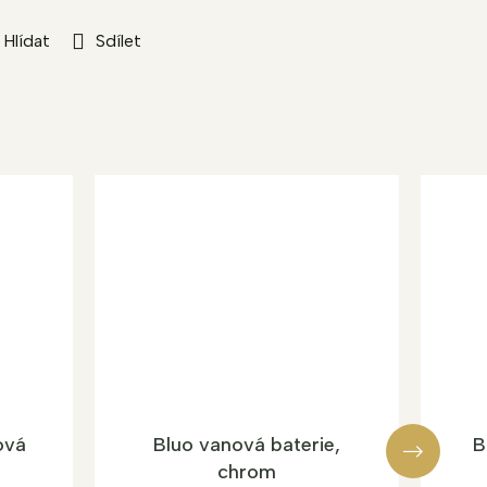
Hlídat
Sdílet
ová
Bluo vanová baterie,
B
chrom