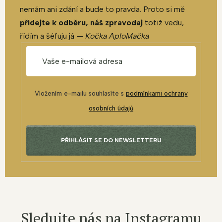
nemám ani zdání a bude to pravda. Proto si mě
přidejte k odběru, náš zpravodaj
totiž vedu,
řídím a šéfuju já —
Kočka AploMačka
Vložením e-mailu souhlasíte s
podmínkami ochrany
osobních údajů
PŘIHLÁSIT SE DO NEWSLETTERU
Sledujte nás na Instagramu