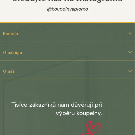
@koupelnyaplomo
Z
á
Kontakt
p
a
t
O nákupu
í
O nás
Tisíce zákazníků nám důvěřují při
výběru koupelny.