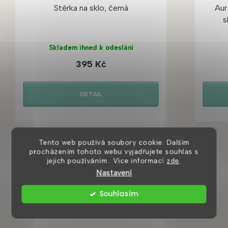
Stěrka na sklo, černá
Aur
s
Skladem ihned k odeslání
395 Kč
DETAIL
Tento web používá soubory cookie. Dalším
procházením tohoto webu vyjadřujete souhlas s
jejich používáním.. Více informací
zde
.
Nastavení
Mohlo by se vám také líbit
Souhlasím