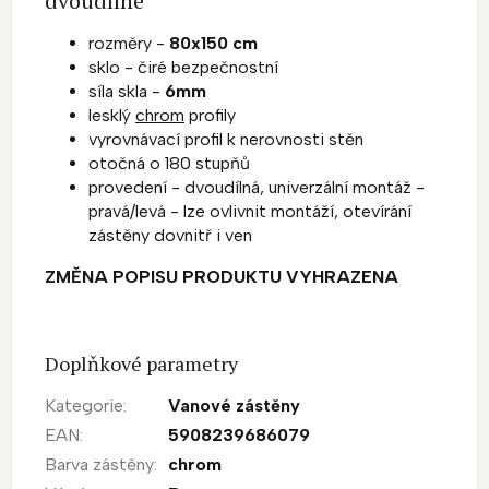
dvoudílné
rozměry -
80x150 cm
sklo - čiré bezpečnostní
síla skla -
6mm
lesklý
chrom
profily
vyrovnávací profil k nerovnosti stěn
otočná o 180 stupňů
provedení - dvoudílná, univerzální montáž -
pravá/levá - lze ovlivnit montáží, otevírání
zástěny dovnitř i ven
ZMĚNA POPISU PRODUKTU VYHRAZENA
Doplňkové parametry
Kategorie
:
Vanové zástěny
EAN
:
5908239686079
Barva zástěny
:
chrom