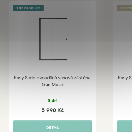
TOP PRODUKT
BESTS
Easy Slide dvoudílná vanová zástěna,
Easy S
Gun Metal
8 dní
5 990 Kč
DETAIL