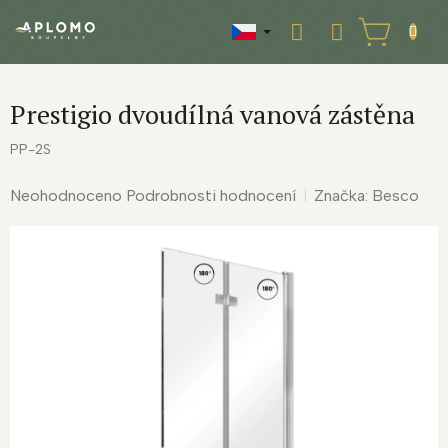
Přejít
na
NÁKUPNÍ
obsah
KOŠÍK
Prestigio dvoudílná vanová zástěna
PP-2S
Průměrné
Neohodnoceno
Podrobnosti hodnocení
Značka:
Besco
hodnocení
produktu
je
0,0
z
5
hvězdiček.