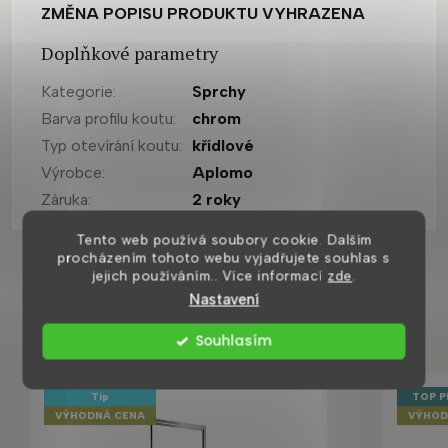
ZMĚNA POPISU PRODUKTU VYHRAZENA
Doplňkové parametry
Kategorie
:
Sprchy
Barva profilu koutu
:
chrom
Typ otevírání koutu
:
křídlové
Výrobce
:
Aplomo
Záruka
:
2 roky
Tento web používá soubory cookie. Dalším
procházením tohoto webu vyjadřujete souhlas s
jejich používáním.. Více informací
zde
.
Mohlo by se vám také líbit
Nastavení
Souhlasím
Tip
TOP 
VÝHODNÁ CENA
VÝHOD