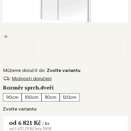
Můžeme doručit do:
Zvolte variantu
Možnosti doručení
Rozměr sprch.dveří
90cm
100cm
110cm
120cm
Zvolte variantu
od
6 821 Kč
/ ks
od
5 637,19 Kč
bez DPH