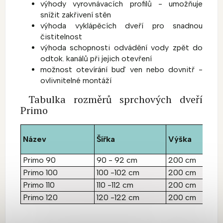
výhody vyrovnávacích profilů - umožňuje
snížit zakřivení stěn
výhoda vyklápěcích dveří pro snadnou
čistitelnost
výhoda schopnosti odvádění vody zpět do
odtok. kanálů při jejich otevření
možnost otevírání buď ven nebo dovnitř -
ovlivnitelné montáží
Tabulka rozměrů sprchových dveří
Primo
Název
Šířka
Výška
Primo 90
90 - 92 cm
200 cm
Primo 100
100 -102 cm
200 cm
Primo 110
110 -112 cm
200 cm
Primo 120
120 -122 cm
200 cm