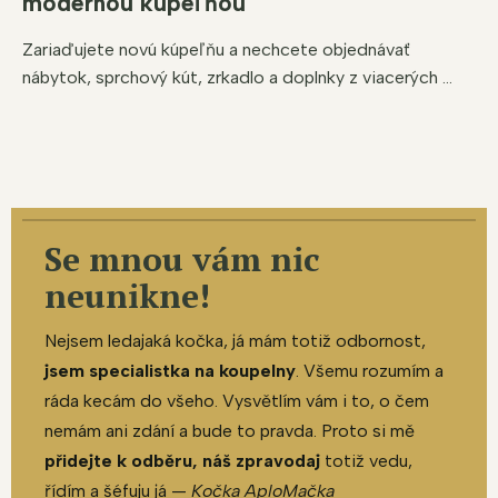
modernou kúpeľňou
Zariaďujete novú kúpeľňu a nechcete objednávať
nábytok, sprchový kút, zrkadlo a doplnky z viacerých ...
Se mnou vám nic
neunikne!
Nejsem ledajaká kočka, já mám totiž odbornost,
jsem specialistka na koupelny
. Všemu rozumím a
ráda kecám do všeho. Vysvětlím vám i to, o čem
nemám ani zdání a bude to pravda. Proto si mě
přidejte k odběru, náš zpravodaj
totiž vedu,
řídím a šéfuju já —
Kočka AploMačka