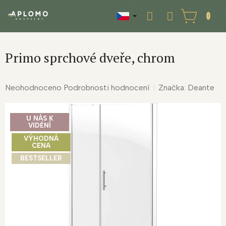
Přejít
na
NÁKUPNÍ
obsah
KOŠÍK
Primo sprchové dveře, chrom
Průměrné
Neohodnoceno
Podrobnosti hodnocení
Značka:
Deante
hodnocení
produktu
U NÁS K
je
VIDĚNÍ
0,0
VÝHODNÁ
z
CENA
5
BESTSELLER
hvězdiček.