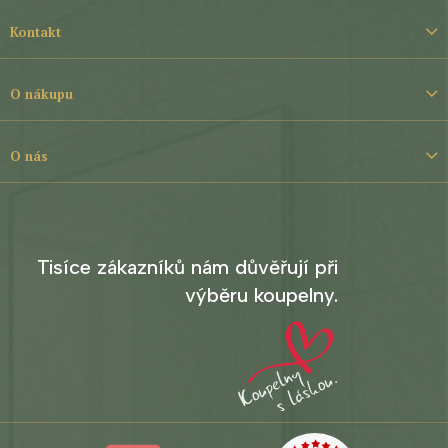
Z
á
Kontakt
p
a
t
O nákupu
í
O nás
Tisíce zákazníků nám důvěřují při
výběru koupelny.