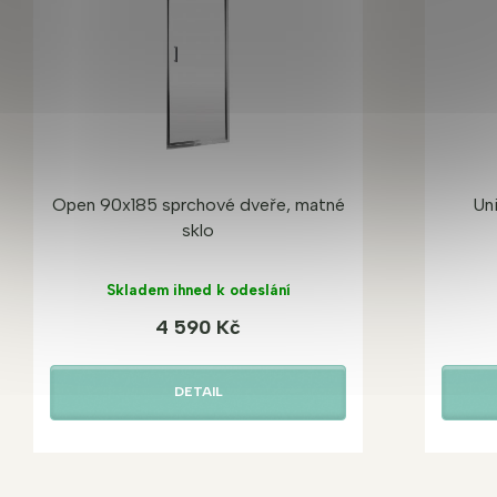
Open 90x185 sprchové dveře, matné
Un
sklo
Skladem ihned k odeslání
4 590 Kč
DETAIL