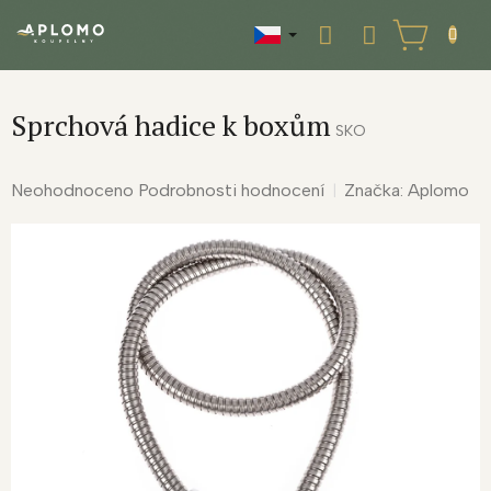
Přejít
na
NÁKUPNÍ
obsah
KOŠÍK
Sprchová hadice k boxům
SKO
Průměrné
Neohodnoceno
Podrobnosti hodnocení
Značka:
Aplomo
hodnocení
produktu
je
0,0
z
5
hvězdiček.