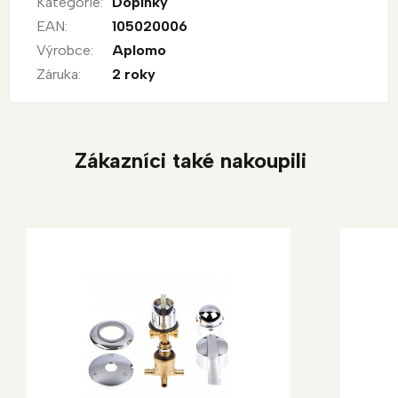
Kategorie
:
Doplňky
EAN
:
105020006
Výrobce
:
Aplomo
Záruka
:
2 roky
Zákazníci také nakoupili