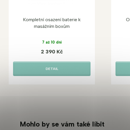
Kompletní osazení baterie k
O
masážním boxům
7 až 10 dní
2 390 Kč
DETAIL
Mohlo by se vám také líbit