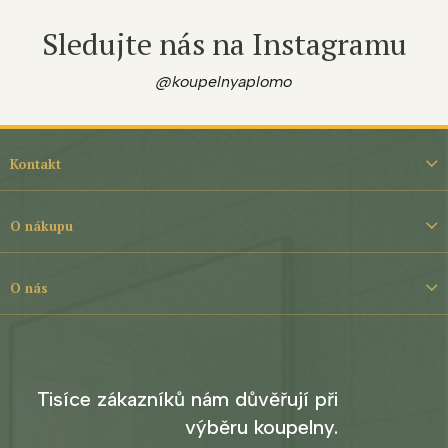
Sledujte nás na Instagramu
@koupelnyaplomo
Z
á
Kontakt
p
a
t
O nákupu
í
O nás
Tisíce zákazníků nám důvěřují při
výběru koupelny.