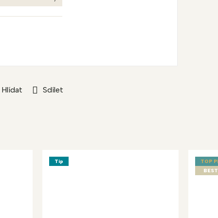
Hlídat
Sdílet
Tip
TOP 
BEST