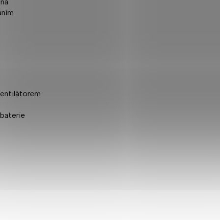
pná
áním
ventilátorem
baterie