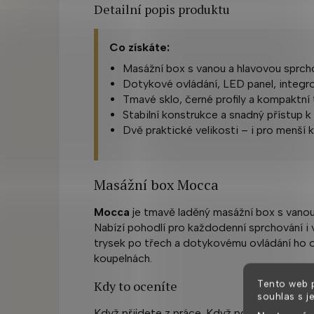
Detailní popis produktu
Co získáte:
Masážní box s vanou a hlavovou sprch
Dotykové ovládání, LED panel, integr
Tmavé sklo, černé profily a kompaktní 
Stabilní konstrukce a snadný přístup k 
Dvě praktické velikosti – i pro menší 
Masážní box Mocca
Mocca
je tmavě laděný masážní box s vanou,
Nabízí pohodlí pro každodenní sprchování i 
trysek po třech a dotykovému ovládání ho 
koupelnách.
Kdy to oceníte
Tento web 
souhlas s j
Když přijdete z práce. Když potřebujete vypn