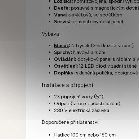
Ložiska:
horní zdvojená, spodní výklo
Dveře:
posuvné s magnetickým dovír
Vana:
akrylátová, se sedátkem
Servis:
odnímatelný čelní panel
Výbava
Masáž
:
6 trysek (3 na každé straně)
Sprchy:
hlavová a ruční
Ovládání:
dotykový panel s rádiem a 
Osvětlení:
12 LED diod v zadní stěně
Doplňky:
skleněná polička, designová 
Instalace a připojení
2× připojení vody (½″)
Odpad (sifon součástí balení)
230 V elektrická zásuvka
Doporučené příslušenství:
Hadice 100 cm
nebo
150 cm