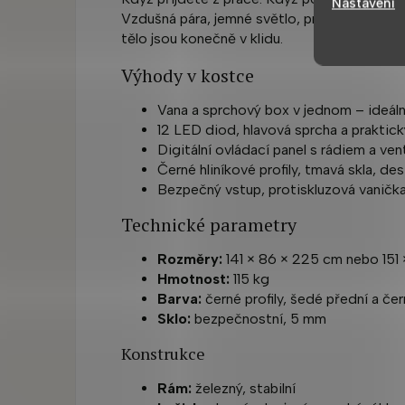
Nastavení
Vzdušná pára, jemné světlo, proud z horní sp
tělo jsou konečně v klidu.
Výhody v kostce
Vana a sprchový box v jednom – ideál
12 LED diod, hlavová sprcha a praktick
Digitální ovládací panel s rádiem a vent
Černé hliníkové profily, tmavá skla, d
Bezpečný vstup, protiskluzová vanička,
Technické parametry
Rozměry:
141 × 86 × 225 cm nebo 151 
Hmotnost:
115 kg
Barva:
černé profily, šedé přední a čer
Sklo:
bezpečnostní, 5 mm
Konstrukce
Rám:
železný, stabilní