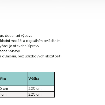
gn, decentní výbava
kladní masáží a digitálním ovládáním
yžaduje stavební úpravy
ečné výbavy
a ovládání, bez údržbových složitostí
ířka
Výška
6 cm
225 cm
1 cm
225 cm