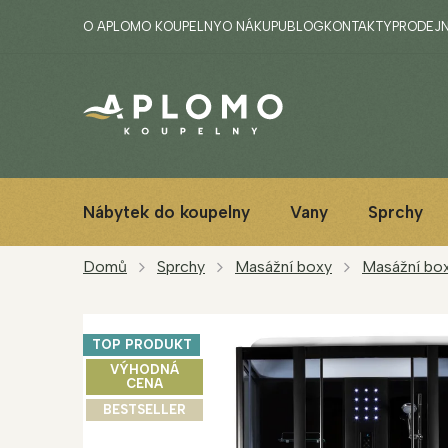
Přejít
O APLOMO KOUPELNY
O NÁKUPU
BLOG
KONTAKTY
PRODEJ
na
obsah
Nábytek do koupelny
Vany
Sprchy
Domů
Sprchy
Masážní boxy
Masážní box
TOP PRODUKT
VÝHODNÁ
CENA
BESTSELLER