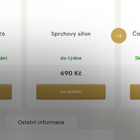
26
Sprchový sifon
Či
ání
do týdne
Sk
690 Kč
DO KOŠÍKU
Ostatní informace