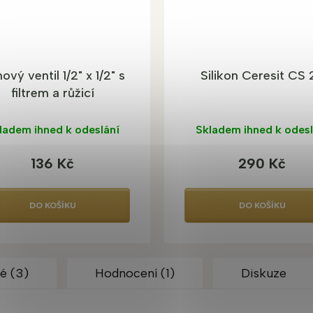
ový ventil 1/2" x 1/2" s
Silikon Ceresit CS 
filtrem a růžicí
ladem ihned k odeslání
Skladem ihned k odesl
136 Kč
290 Kč
DO KOŠÍKU
DO KOŠÍKU
é (3)
Hodnocení (1)
Diskuze