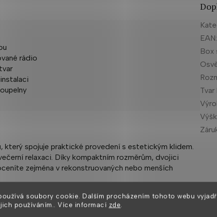
Dop
Kate
EAN
ou
Box 
ované rádio
Osvě
tvar
Rozm
instalaci
koupelny
Tvar
Výr
Výšk
Záru
 který spojuje praktické provedení s estetickým klidem.
večerní relaxaci. Díky kompaktním rozměrům, dvojici
oceníte zejména v rekonstruovaných nebo menších
používá soubory cookie. Dalším procházením tohoto webu vyjadř
ejich používáním.. Více informací
zde
.
out. Ticho v koupelně, stiskem tlačítka pustíte rádio.