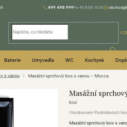
499 498 999
obchod@
NA
CZ
Baterie
Umyvadla
WC
Kuchyně
Dopl
y s vanou
Masážní sprchový box s vanou – Mocca
Masážní sprchový
Kód:
Průměrné
1 hodnocení
Podrobnosti ho
hodnocení
Masážní sprchový box s van
produktu