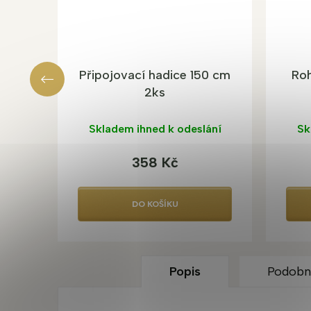
Připojovací hadice 150 cm
Roh
2ks
Skladem ihned k odeslání
Sk
358 Kč
DO KOŠÍKU
Popis
Podobn