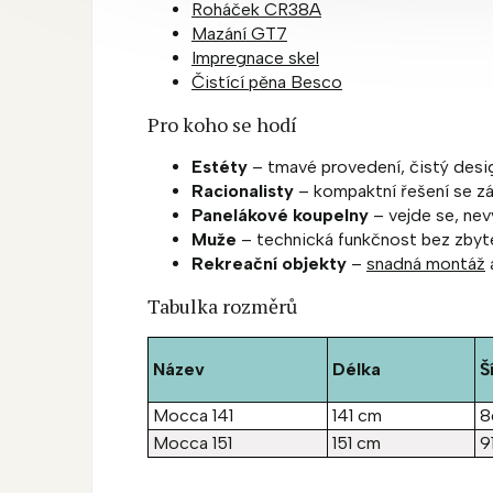
Roháček CR38A
Mazání GT7
Impregnace skel
Čistící pěna Besco
Pro koho se hodí
Estéty
– tmavé provedení, čistý desi
Racionalisty
– kompaktní řešení se zá
Panelákové koupelny
– vejde se, nev
Muže
– technická funkčnost bez zbyt
Rekreační objekty
–
snadná montáž
Tabulka rozměrů
Název
Délka
Š
Mocca 141
141 cm
8
Mocca 151
151 cm
9