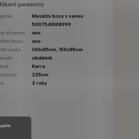
lňkové parametry
gorie
:
Masážní boxy s vanou
:
5907548108999
se stropem
:
ano
tlení boxu
:
ano
ěr koutu
:
140x85cm
,
150x85cm
 koutu
:
obdélník
obce
:
Kerra
a koutu
:
225cm
ka
:
3 roky
ujete