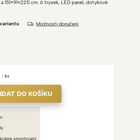
a 151×91×225 cm. 6 trysek, LED panel, dotykové
variantu
Možnosti doručení
/ ks
IDAT DO KOŠÍKU
em
dy
dáváme smontovaný