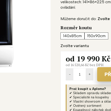
velikostech: 141×86×225 cm 
je
ovládání.
3,0
z
Můžeme doručit do:
Zvolte 
5
hvězdiček.
Rozměr koutu
140x85cm
150x90cm
Zvolte variantu
od
19 990 Kč
od
16 520,66 Kč
bez DPH
Měrná
cena:
PŘ
Proč koupit u Aplomo?
✔ Skladem opravdu sklad
✔ Specialisté na koupelny
✔ Vlastní showroom a skla
✔ Ověřený sortiment
✔ Koupelnový nábytek do