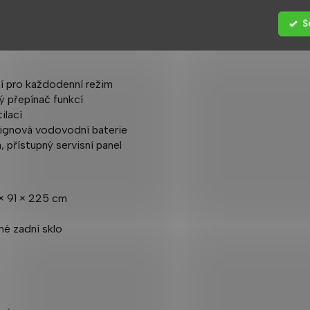
rchy. Žádná hlučná trysková show – jen pocit, že prostor i
S
ní pro každodenní režim
ý přepínač funkcí
ilací
esignová vodovodní baterie
 přístupný servisní panel
× 91 × 225 cm
né zadní sklo