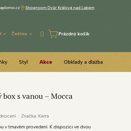
aplomo.cz
Showroom Dvůr Králové nad Labem
Prázdný košík
K
Čeština
NÁKUPNÍ
KOŠÍK
ňky
Styl
Akce
Obklady a dlažba
3D ins
 box s vanou – Mocca
dnocení
Značka:
Kerra
ou v tmavém provedení. K dispozici ve dvou