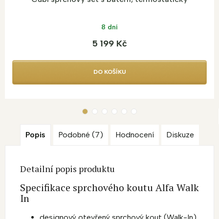
8 dní
5 199 Kč
DO KOŠÍKU
Popis
Podobné (7)
Hodnocení
Diskuze
Detailní popis produktu
Specifikace sprchového koutu Alfa Walk
In
designový otevřený sprchový kout (Walk-In)