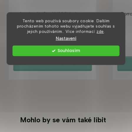
Sprchový sifon KK09CH, chrom
Borro
Tento web používá soubory cookie. Dalším
procházením tohoto webu vyjadřujete souhlas s
jejich používáním.. Více informací
zde
.
Skladem ihned k odeslání
Nastavení
490 Kč
Souhlasím
DETAIL
Mohlo by se vám také líbit