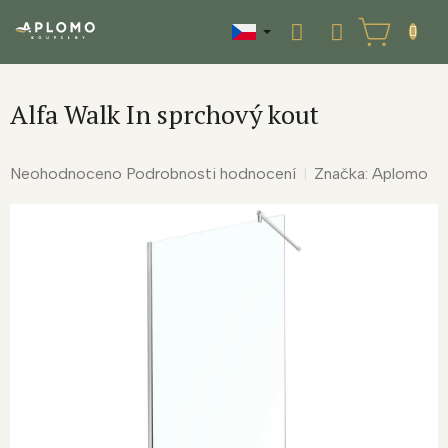
Přejít
na
NÁKUPNÍ
obsah
KOŠÍK
Alfa Walk In sprchový kout
Průměrné
Neohodnoceno
Podrobnosti hodnocení
Značka:
Aplomo
hodnocení
produktu
je
0,0
z
5
hvězdiček.