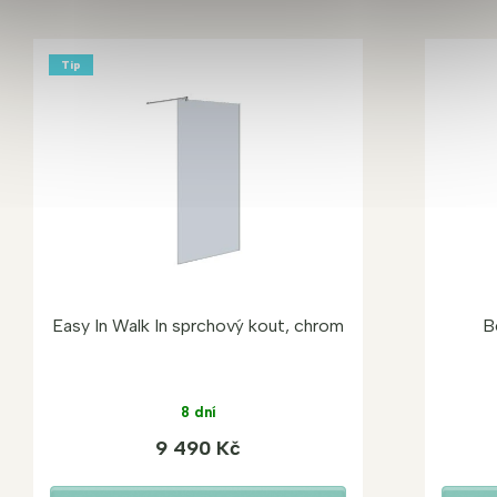
Tip
Easy In Walk In sprchový kout, chrom
B
8 dní
9 490 Kč