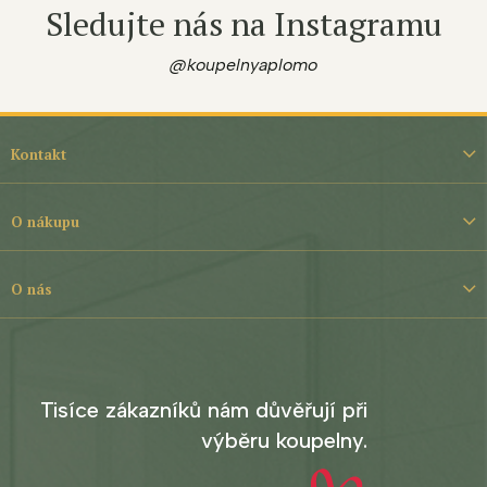
Sledujte nás na Instagramu
@koupelnyaplomo
Z
á
Kontakt
p
a
t
O nákupu
í
O nás
Tisíce zákazníků nám důvěřují při
výběru koupelny.