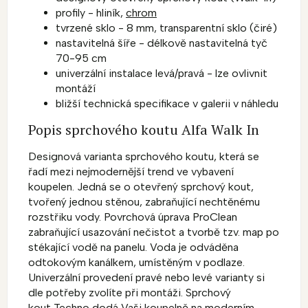
profily - hliník,
chrom
tvrzené sklo - 8 mm, transparentní sklo (čiré)
nastavitelná šíře - délkově nastavitelná tyč
70-95 cm
univerzální instalace levá/pravá - lze ovlivnit
montáží
bližší technická specifikace v galerii v náhledu
Popis sprchového koutu Alfa Walk In
Designová varianta sprchového koutu, která se
řadí mezi nejmodernější trend ve vybavení
koupelen. Jedná se o otevřený sprchový kout,
tvořený jednou stěnou, zabraňující nechtěnému
rozstřiku vody. Povrchová úprava ProClean
zabraňující usazování nečistot a tvorbě tzv. map po
stékající vodě na panelu. Voda je odváděna
odtokovým kanálkem, umístěným v podlaze.
Univerzální provedení pravé nebo levé varianty si
dle potřeby zvolíte při montáži. Sprchový
kout Techno dodá Vaši koupelně na moderním