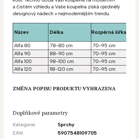
a čistém vzhledu a Vaše koupelna získá ojedinělý
designový nádech v nejmodernějším trendu.
Název
Délka
Rozpěrná šířka
C
Alfa 80
78-80 cm
70-95 cm
2
Alfa 90
88-90 cm
70-95 cm
2
Alfa 100
98-100 cm
70-95 cm
2
Alfa 120
118-120 cm
70-95 cm
2
ZMĚNA POPISU PRODUKTU VYHRAZENA
Doplňkové parametry
Kategorie
:
Sprchy
EAN
:
5907548109705