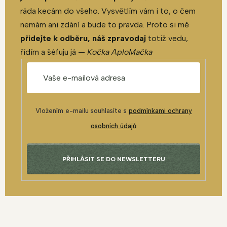
ráda kecám do všeho. Vysvětlím vám i to, o čem
nemám ani zdání a bude to pravda. Proto si mě
přidejte k odběru, náš zpravodaj
totiž vedu,
řídím a šéfuju já —
Kočka AploMačka
Vložením e-mailu souhlasíte s
podmínkami ochrany
osobních údajů
PŘIHLÁSIT SE DO NEWSLETTERU