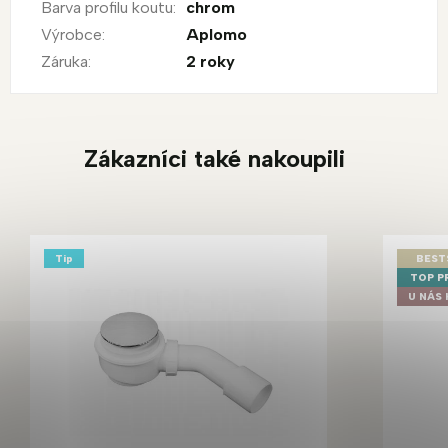
Barva profilu koutu
:
chrom
Výrobce
:
Aplomo
Záruka
:
2 roky
Zákazníci také nakoupili
Tip
BEST
TOP P
U NÁS 