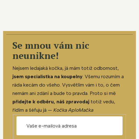
Se mnou vám nic
neunikne!
Nejsem ledajaká kočka, já mám totiž odbornost,
jsem specialistka na koupelny
. Všemu rozumím a
ráda kecám do všeho. Vysvětlím vám i to, o čem
nemám ani zdání a bude to pravda. Proto si mě
přidejte k odběru, náš zpravodaj
totiž vedu,
řídím a šéfuju já —
Kočka AploMačka