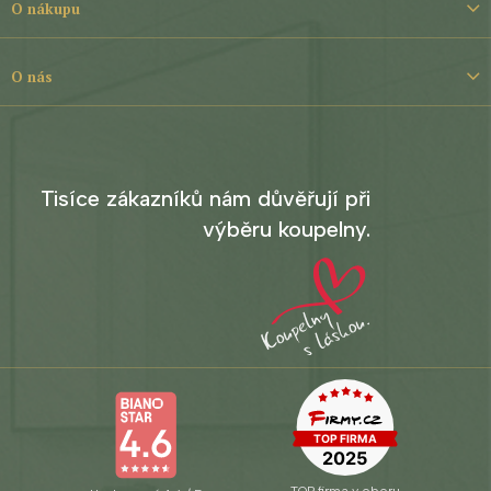
t
O nákupu
í
O nás
Tisíce zákazníků nám důvěřují při
výběru koupelny.