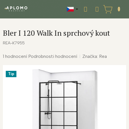
Přejít
na
NÁKUPNÍ
obsah
KOŠÍK
Bler I 120 Walk In sprchový kout
REA-K7955
Průměrné
1 hodnocení
Podrobnosti hodnocení
Značka:
Rea
hodnocení
produktu
Tip
je
4,0
z
5
hvězdiček.