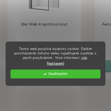
Bler Walk In sprchový kout
Aero
8 dní
Tento web používá soubory cookie. Dalším
3 560 Kč
procházením tohoto webu vyjadřujete souhlas s
jejich používáním.. Více informací
zde
.
Nastavení
DETAIL
Souhlasím