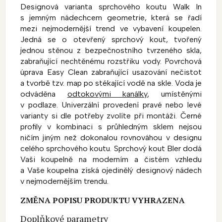
Designová varianta sprchového koutu Walk In
s jemným nádechcem geometrie, která se řadí
mezi nejmodernější trend ve vybavení koupelen.
Jedná se o otevřený sprchový kout, tvořený
jednou stěnou z bezpečnostního tvrzeného skla,
zabraňující nechtěnému rozstřiku vody. Povrchová
úprava Easy Clean zabraňující usazování nečistot
a tvorbě tzv. map po stékající vodě na skle. Voda je
odváděna
odtokovými kanálky
, umístěnými
v podlaze. Univerzální provedení pravé nebo levé
varianty si dle potřeby zvolíte při montáži. Černé
profily v kombinaci s průhledným sklem nejsou
ničím jiným než dokonalou rovnováhou v designu
celého sprchového koutu. Sprchový kout Bler dodá
Vaši koupelně na moderním a čistém vzhledu
a Vaše koupelna získá ojedinělý designový nádech
v nejmodernějším trendu.
ZMĚNA POPISU PRODUKTU VYHRAZENA
Doplňkové parametry