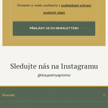
Vložením e-mailu souhlasíte s
podmínkami ochrany
osobních údajů
PŘIHLÁSIT SE DO NEWSLETTERU
Sledujte nás na Instagramu
@koupelnyaplomo
Z
á
Kontakt
p
a