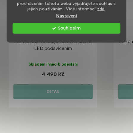
procházením tohoto webu vyjadřujete souhlas s
jejich používáním.. Více informací
zde
.
Nastavení
Souhlasím
Arizona SQ 60 koupelnové zrcadlo s
Arizo
LED podsvícením
Skladem ihned k odeslání
4 490 Kč
DETAIL