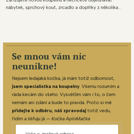
nábytek, sprchový kout, zrcadlo a doplňky z několika...
Se mnou vám nic
neunikne!
Nejsem ledajaká kočka, já mám totiž odbornost,
jsem specialistka na koupelny
. Všemu rozumím a
ráda kecám do všeho. Vysvětlím vám i to, o čem
nemám ani zdání a bude to pravda. Proto si mě
přidejte k odběru, náš zpravodaj
totiž vedu,
řídím a šéfuju já —
Kočka AploMačka