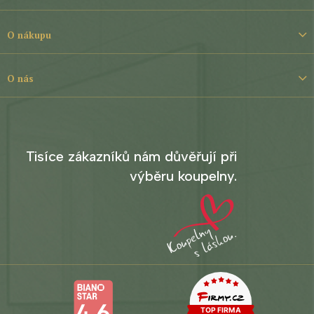
p
a
t
O nákupu
í
O nás
Tisíce zákazníků nám důvěřují při
výběru koupelny.