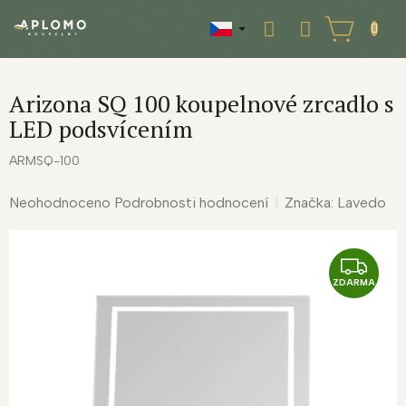
Přejít
na
NÁKUPNÍ
obsah
KOŠÍK
Arizona SQ 100 koupelnové zrcadlo s
LED podsvícením
ARMSQ-100
Průměrné
Neohodnoceno
Podrobnosti hodnocení
Značka:
Lavedo
hodnocení
produktu
je
Z
0,0
ZDARMA
D
z
A
5
R
hvězdiček.
M
A