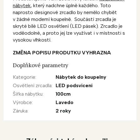
nábytek
, který nadchne úplně každého. Toto
naprosto designové zrcadlo by nemělo chybět
v žádné moderní koupelně. Součástí zrcadla je
skryté bílé LED osvětlení (LED pásek). Zrcadlo je
voděodolné, a proto jej lze využívat i v místnosti s
vysokou vlhkostí.
ZMĚNA POPISU PRODUTKU VYHRAZNA
Doplňkové parametry
Kategorie
:
Nábytek do koupelny
Osvětlení zrcadla
:
LED podsvícení
Šířka nábytku
:
100cm
Výrobce
:
Lavedo
Záruka
:
2 roky