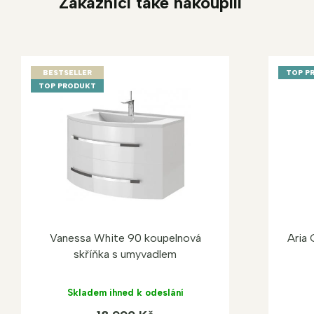
Zákazníci také nakoupili
BESTSELLER
TOP P
TOP PRODUKT
Vanessa White 90 koupelnová
Aria 
skříňka s umyvadlem
Skladem ihned k odeslání