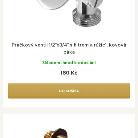
k
t
ů
Pračkový ventil 1/2"x3/4" s filtrem a růžicí, kovová
páka
Skladem ihned k odeslání
180 Kč
DO KOŠÍKU