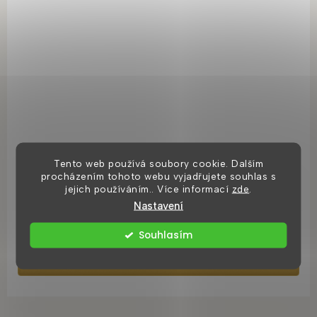
Rohový ventil 1/2"x3/8" s filtrem a růžicí, kovová páka
Tento web používá soubory cookie. Dalším
procházením tohoto webu vyjadřujete souhlas s
jejich používáním.. Více informací
zde
.
Skladem ihned k odeslání
Nastavení
139 Kč
Souhlasím
DO KOŠÍKU