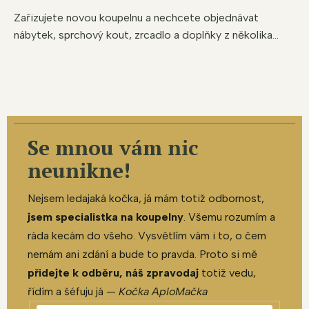
Zařizujete novou koupelnu a nechcete objednávat
nábytek, sprchový kout, zrcadlo a doplňky z několika...
Se mnou vám nic
neunikne!
Nejsem ledajaká kočka, já mám totiž odbornost,
jsem specialistka na koupelny
. Všemu rozumím a
ráda kecám do všeho. Vysvětlím vám i to, o čem
nemám ani zdání a bude to pravda. Proto si mě
přidejte k odběru, náš zpravodaj
totiž vedu,
řídím a šéfuju já —
Kočka AploMačka