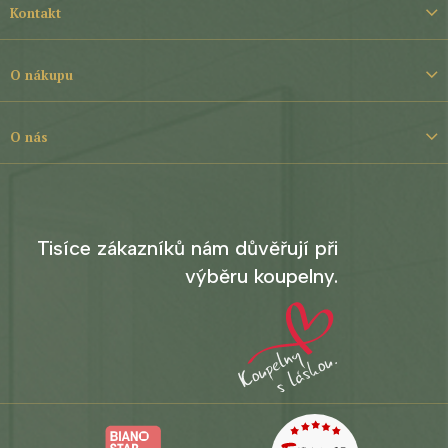
á
Kontakt
p
a
t
O nákupu
í
O nás
Tisíce zákazníků nám důvěřují při
výběru koupelny.