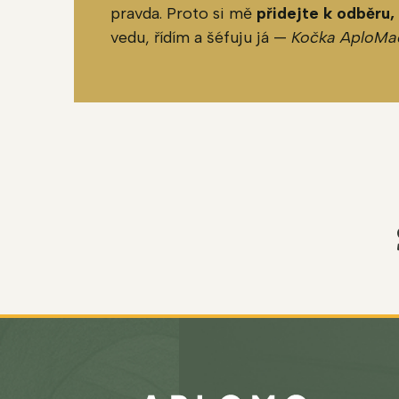
pravda. Proto si mě
přidejte k odběru,
vedu, řídím a šéfuju já —
Kočka AploMa
Z
á
p
a