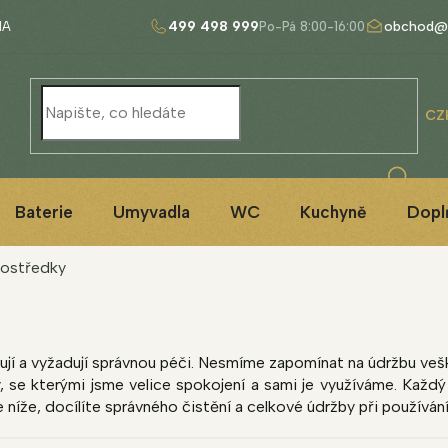
499 498 999
obchod@
NA
CZ
Baterie
Umyvadla
WC
Kuchyně
Dopl
rostředky
jí a vyžadují správnou péči. Nesmíme zapomínat na údržbu veške
 se kterými jsme velice spokojení a sami je využíváme. Každý 
 níže, docílíte správného čistění a celkové údržby při používán