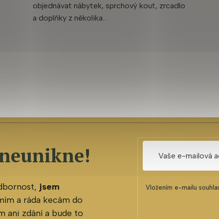
objednávat nábytek, sprchový kout, zrcadlo
a doplňky z několika...
 neunikne!
odbornost,
jsem
Vložením e-mailu souhla
mím a ráda kecám do
 ani zdání a bude to