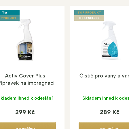
Tip
TOP PRODUKT
 PRODUKT
BESTSELLER
Activ Cover Plus
Čistič pro vany a va
řípravek na impregnaci
500 ml
kladem ihned k odeslání
Skladem ihned k odes
299 Kč
289 Kč