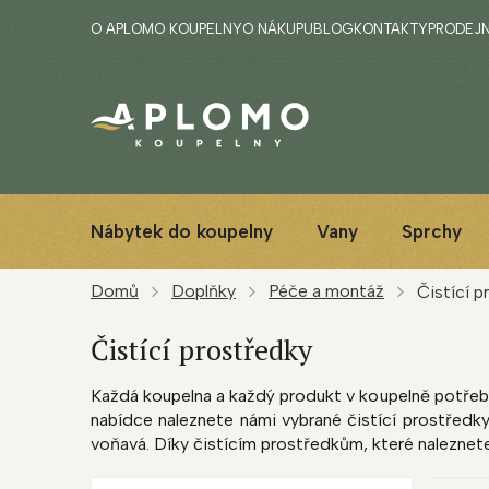
Přejít
O APLOMO KOUPELNY
O NÁKUPU
BLOG
KONTAKTY
PRODEJ
na
obsah
Nábytek do koupelny
Vany
Sprchy
Domů
Doplňky
Péče a montáž
Čistící p
Čistící prostředky
Každá koupelna a každý produkt v koupelně potřebu
nabídce naleznete námi vybrané čistící prostředky,
voňavá. Díky čistícím prostředkům, které naleznete
P