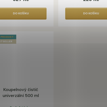
DO KOŠÍKU
DO KOŠÍKU
 PRODUKT
STSELLER
Koupelnový čistič
univerzální 500 ml