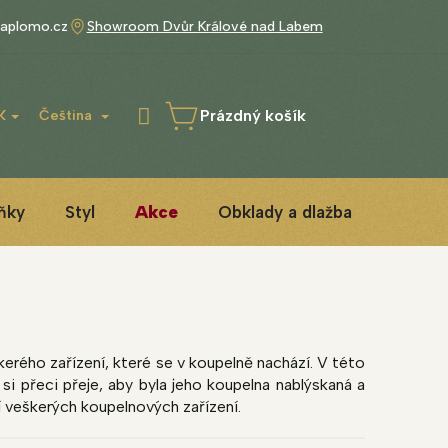
aplomo.cz
Showroom Dvůr Králové nad Labem
Prázdný košík
K
Čeština
NÁKUPNÍ
KOŠÍK
ňky
Styl
Akce
Obklady a dlažba
3D ins
rého zařízení, které se v koupelně nachází. V této
si přeci přeje, aby byla jeho koupelna nablýskaná a
í veškerých koupelnových zařízení.