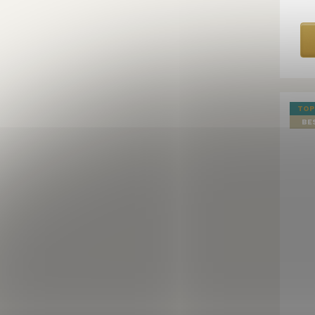
TOP
BE