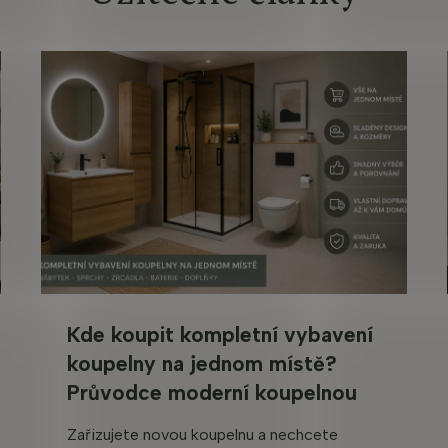
v
ý
p
i
s
u
Kde koupit kompletní vybavení
koupelny na jednom místě?
Průvodce moderní koupelnou
Zařizujete novou koupelnu a nechcete