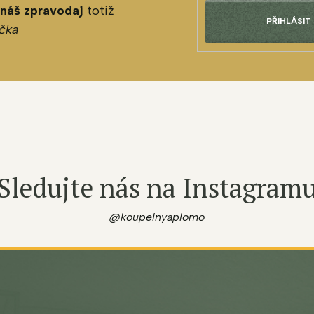
 náš zpravodaj
totiž
PŘIHLÁSIT
čka
Sledujte nás na Instagram
@koupelnyaplomo