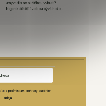
umyvadlo se skříňkou vybrat?
Nejpraktičtější volbou bývá hoto...
síte s
podmínkami ochrany osobních
údajů