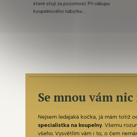
které stojí za pozornost Při nákupu
koupelnového nábytku ...
Se mnou vám nic
Nejsem ledajaká kočka, já mám totiž 
specialistka na koupelny
. Všemu rozu
všeho. Vysvětlím vám i to, o čem nemám