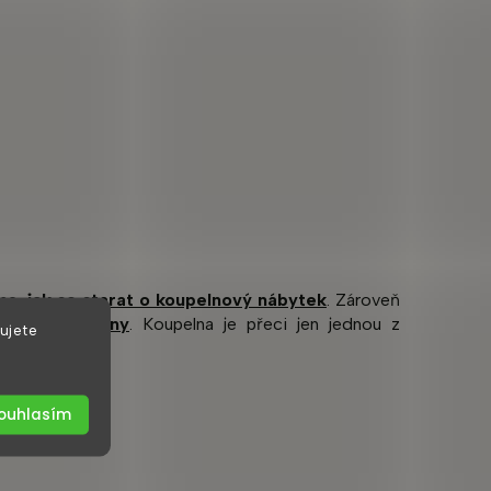
eme,
jak se starat o koupelnový nábytek
. Zároveň
 celé koupelny
.
Koupelna je přeci jen jednou z
ujete
ouhlasím