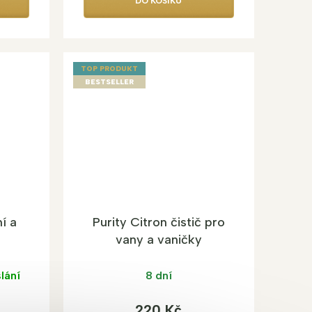
DO KOŠÍKU
TOP PRODUKT
BESTSELLER
í a
Purity Citron čistič pro
vany a vaničky
lání
8 dní
220 Kč