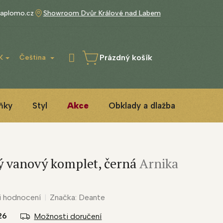
aplomo.cz
Showroom Dvůr Králové nad Labem
Prázdný košík
K
Čeština
NÁKUPNÍ
KOŠÍK
ňky
Styl
Akce
Obklady a dlažba
3D ins
ý vanový komplet, černá
Arnika
i hodnocení
Značka:
Deante
26
Možnosti doručení