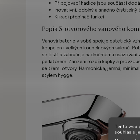
Připojovací hadice jsou součástí dod
Inovativní, odolný a snadno čistitelný 
Klikací přepínač funkcí
Popis 3-otvorového vanového kom
Vanová baterie v sobě spojuje estetický vzh
koupelen i velkých koupelnových salonů. Rob
se čistí a zabraňuje nadměrnému usazování 
perlátorem. Zařízení rozbíjí kapky a provzd
se třemi otvory. Harmonická, jemná, minimal
stylem hygge.
Tento web 
souhlas s j