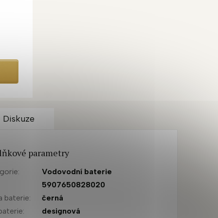
Diskuze
lňkové parametry
gorie
:
Vodovodní baterie
:
5907650828020
a baterie
:
černá
baterie
:
designová