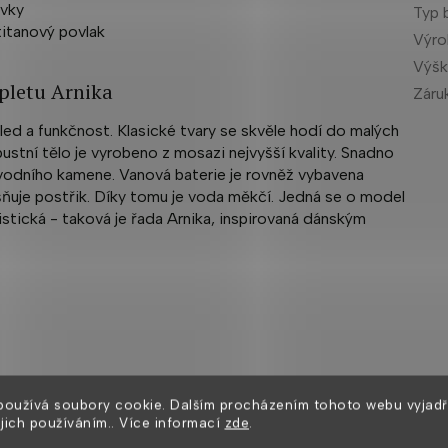
ávky
Typ 
titanový povlak
Výr
Výšk
pletu Arnika
Záru
led a funkčnost. Klasické tvary se skvěle hodí do malých
ustní tělo je vyrobeno z mosazi nejvyšší kvality. Snadno
vodního kamene. Vanová baterie je rovněž vybavena
ušňuje postřik. Díky tomu je voda měkčí. Jedná se o model
istická - taková je řada Arnika, inspirovaná dánským
používá soubory cookie. Dalším procházením tohoto webu vyjadř
ejich používáním.. Více informací
zde
.