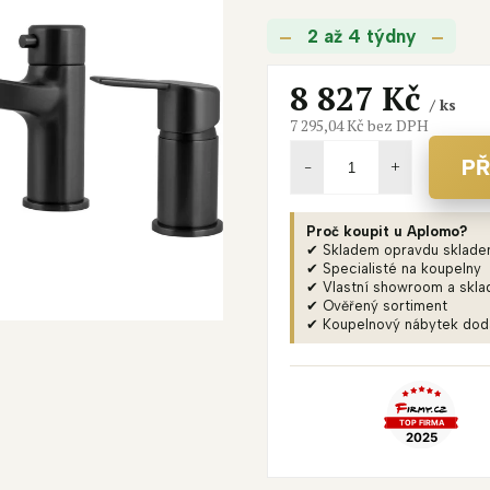
je
2 až 4 týdny
0,0
z
5
8 827 Kč
/ ks
hvězdiček.
7 295,04 Kč bez DPH
Měrná
cena:
PŘ
Proč koupit u Aplomo?
✔ Skladem opravdu sklad
✔ Specialisté na koupelny
✔ Vlastní showroom a skla
✔ Ověřený sortiment
✔ Koupelnový nábytek do