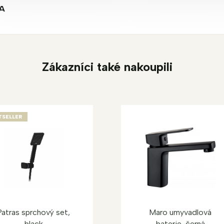
A
Zákazníci také nakoupili
TSELLER
Patras sprchový set,
Maro umyvadlová
black
baterie, černá