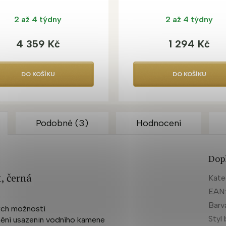
2 až 4 týdny
2 až 4 týdny
4 359 Kč
1 294 Kč
DO KOŠÍKU
DO KOŠÍKU
Podobné (3)
Hodnocení
Dop
, černá
Kate
EAN
Barv
ých možností
Styl 
anění usazenin vodního kamene