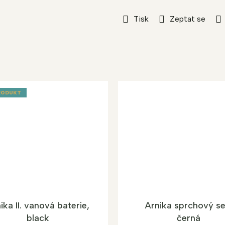
Tisk
Zeptat se
RODUKT
ika II. vanová baterie,
Arnika sprchový se
black
černá