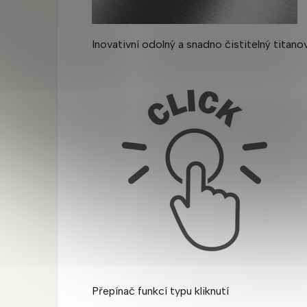
Inovativní odolný a snadno čistitelný titano
Přepínač funkcí typu kliknutí