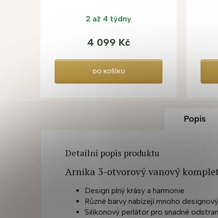
2 až 4 týdny
4 099 Kč
DO KOŠÍKU
Popis
Detailní popis produktu
Arnika 3-otvorový vanový komplet
Design plný krásy a harmonie
Různé barvy nabízejí mnoho designov
Silikonový perlátor pro snadné odstr