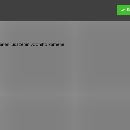
S
anění usazenin vodního kamene