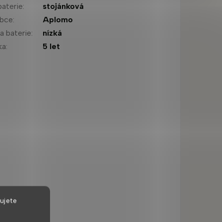
baterie
:
stojánková
obce
:
Aplomo
a baterie
:
nízká
ka
:
5 let
ujete