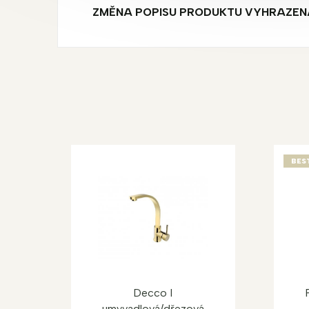
ZMĚNA POPISU PRODUKTU VYHRAZEN
BES
Decco I
umyvadlová/dřezová