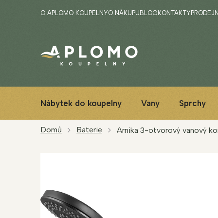
Přejít
O APLOMO KOUPELNY
O NÁKUPU
BLOG
KONTAKTY
PRODEJ
na
obsah
Nábytek do koupelny
Vany
Sprchy
Domů
Baterie
Arnika 3-otvorový vanový ko