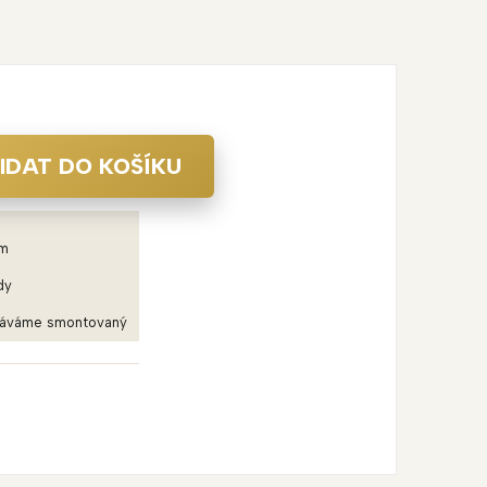
IDAT DO KOŠÍKU
em
dy
dáváme smontovaný