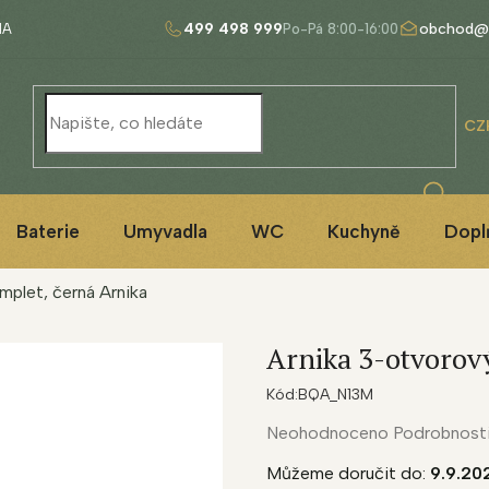
499 498 999
obchod@
NA
CZ
Baterie
Umyvadla
WC
Kuchyně
Dopl
mplet, černá
Arnika
Arnika 3-otvorov
Kód:
BQA_N13M
Průměrné
Neohodnoceno
Podrobnost
hodnocení
Můžeme doručit do:
9.9.20
produktu