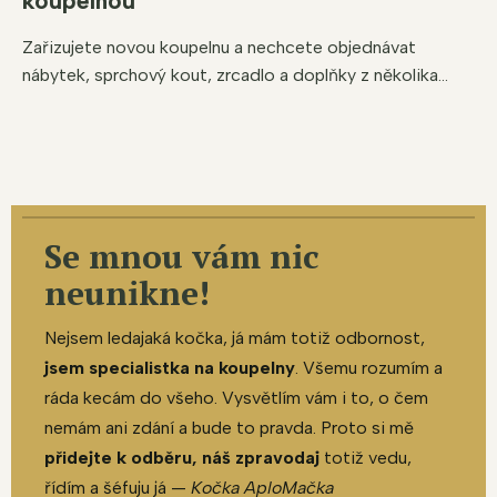
koupelnou
Zařizujete novou koupelnu a nechcete objednávat
nábytek, sprchový kout, zrcadlo a doplňky z několika...
Se mnou vám nic
neunikne!
Nejsem ledajaká kočka, já mám totiž odbornost,
jsem specialistka na koupelny
. Všemu rozumím a
ráda kecám do všeho. Vysvětlím vám i to, o čem
nemám ani zdání a bude to pravda. Proto si mě
přidejte k odběru, náš zpravodaj
totiž vedu,
řídím a šéfuju já —
Kočka AploMačka