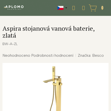
Přejít
na
NÁKUPNÍ
obsah
KOŠÍK
Aspira stojanová vanová baterie,
zlatá
BW-A-ZL
Průměrné
Neohodnoceno
Podrobnosti hodnocení
Značka:
Besco
hodnocení
produktu
je
0,0
z
5
hvězdiček.