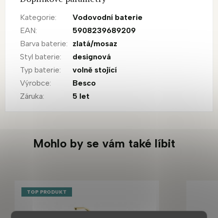
Kategorie
:
Vodovodní baterie
EAN
:
5908239689209
Barva baterie
:
zlatá/mosaz
Styl baterie
:
designová
Typ baterie
:
volně stojící
Výrobce
:
Besco
Záruka
:
5 let
Mohlo by se vám také líbit
TOP PRODUKT