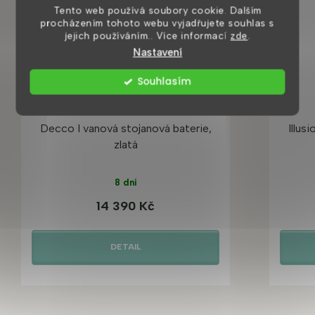
Tento web používá soubory cookie. Dalším
procházením tohoto webu vyjadřujete souhlas s
jejich používáním.. Více informací
zde
.
Nastavení
Souhlasím
Decco I vanová stojanová baterie,
Illus
zlatá
8 dní
14 390 Kč
DETAIL