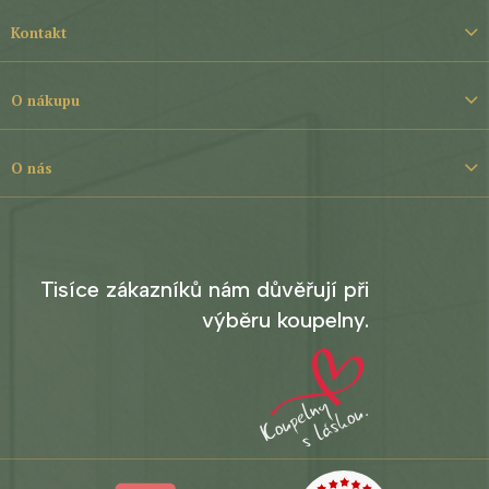
Z
á
Kontakt
p
a
t
O nákupu
í
O nás
Tisíce zákazníků nám důvěřují při
výběru koupelny.