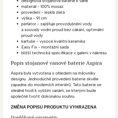
designová stojanová baterie k vaně
materiál - 100% mosaz
provedení - lesklá zlatá
výška - 91 cm
perlátor - zajišťuje provzdušnění vody
a souvislý vodní proud bez cákání, optimální
proud vody
kartuše - vysoce kvalitní keramika
Easy Fix - montážní sada
bližší technická specifikace v galerii v nákresu
Popis stojanové vanové baterie Aspira
Aspira byla vytvořena s ohledem na milovníky
designu. Jednoduché provedení baterie skvěle
zapadne do moderních interiérů. Tato baterie se
ideálně hodí k vyšším vanám, se kterými bude
společně tvořit dokonalou souhru.
ZMĚNA POPISU PRODUKTU VYHRAZENA
Doplňkové parametry