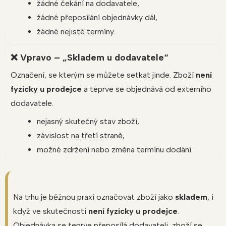
žádné čekání na dodavatele,
žádné přeposílání objednávky dál,
žádné nejisté termíny.
❌ Vpravo – „Skladem u dodavatele“
Označení, se kterým se můžete setkat jinde. Zboží
není
fyzicky u prodejce
a teprve se objednává od externího
dodavatele.
nejasný skutečný stav zboží,
závislost na třetí straně,
možné zdržení nebo změna termínu dodání.
Na trhu je běžnou praxí označovat zboží jako
skladem
, i
když ve skutečnosti
není fyzicky u prodejce
.
Objednávka se teprve přeposílá dodavateli, zboží se