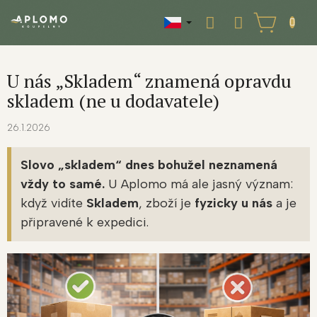
Přejít
na
NÁKUPNÍ
obsah
KOŠÍK
U nás „Skladem“ znamená opravdu
skladem (ne u dodavatele)
26.1.2026
Slovo „skladem“ dnes bohužel neznamená
vždy to samé.
U Aplomo má ale jasný význam:
když vidíte
Skladem
, zboží je
fyzicky u nás
a je
připravené k expedici.