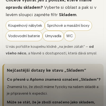
Chcete vybírat jen z položek, které máme
opravdu skladem?
Vyberte si oblast a pak si v
levém sloupci zapněte filtr
Skladem
.
Koupelnový nábytek
Sprchové a masážní boxy
Vodovodní baterie
Umyvadla
WC
U nás pořídíte koupelnu klidně „na jeden zátah“ –
od
všeho něco
, a hlavně s dostupností, která dává smysl.
Nejčastější dotazy ke stavu „Skladem“
Co přesně u Aplomo znamená označení „Skladem“?
Znamená to, že zboží máme fyzicky na našem skladě a
je připravené k expedici.
Může se stát, že je zboží označeno jako skladem,