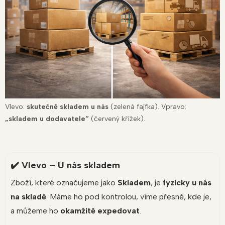
Vlevo:
skutečně skladem u nás
(zelená fajfka). Vpravo:
„skladem u dodavatele“
(červený křížek).
✔️ Vlevo – U nás skladem
Zboží, které označujeme jako
Skladem
, je
fyzicky u nás
na skladě
. Máme ho pod kontrolou, víme přesně, kde je,
a můžeme ho
okamžitě expedovat
.