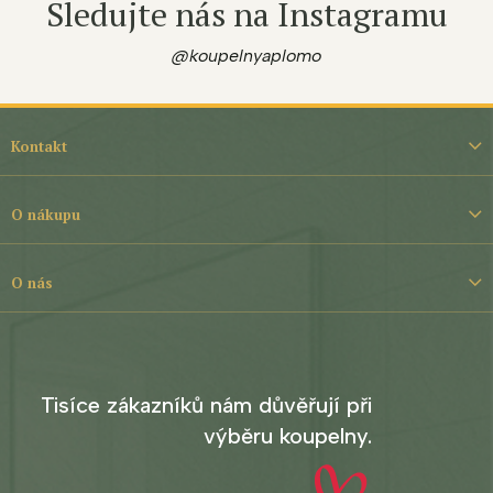
Sledujte nás na Instagramu
@koupelnyaplomo
Z
á
Kontakt
p
a
t
O nákupu
í
O nás
Tisíce zákazníků nám důvěřují při
výběru koupelny.