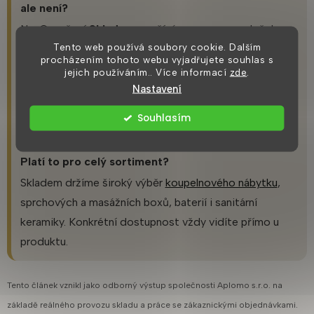
ale není?
Ne. Označení
Skladem
používáme pouze u položek,
Tento web používá soubory cookie. Dalším
které máme reálně pod kontrolou.
procházením tohoto webu vyjadřujete souhlas s
jejich používáním.. Více informací
zde
.
Jak poznám produkty, které jsou skladem
Nastavení
nejrychleji?
Použijte filtr
Skladem
v levém sloupci. Zobrazí se
Souhlasím
pouze produkty s okamžitou dostupností.
Platí to pro celý sortiment?
Skladem držíme široký výběr
koupelnového nábytku
,
sprchových a masážních boxů, baterií i sanitární
keramiky. Konkrétní dostupnost vždy vidíte přímo u
produktu.
Tento článek vznikl jako odborný výstup společnosti Aplomo s.r.o. na
základě reálného provozu skladu a práce se zákaznickými objednávkami.