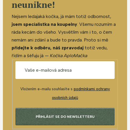
neunikne!
Nejsem ledajaká kočka, já mám totiž odbornost,
jsem specialistka na koupelny
. Všemu rozumím a
ráda kecám do všeho. Vysvětlím vám i to, o čem
nemám ani zdání a bude to pravda. Proto si mě
přidejte k odběru, náš zpravodaj
totiž vedu,
řídím a šéfuju já —
Kočka AploMačka
Vložením e-mailu souhlasíte s
podmínkami ochrany
osobních údajů
PŘIHLÁSIT SE DO NEWSLETTERU