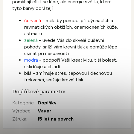
pomáhají cítit se lépe, ale energie světla, které
tyto barvy odrážejí.
červená
- m
ěla by pomoci při dýchacích a
revmatických obtížích, onemocněních kůže,
astmatu
zelená
- uvede Vás do skvělé duševní
pohody, sníží vám krevní tlak a pomůže lépe
usínat při nespavosti
modrá
- podpoří Vaši kreativitu, tiší bolest,
uklidňuje a chladí
bílá - zmírňuje stres, tepovou i dechovou
frekvenci, snižuje krevní tlak
Doplňkové parametry
Kategorie
:
Doplňky
Výrobce
:
Vayer
Záruka
:
15 let na povrch