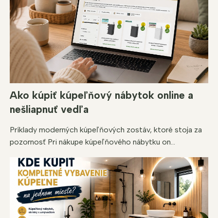
Ako kúpiť kúpeľňový nábytok online a
nešliapnuť vedľa
Príklady moderných kúpeľňových zostáv, ktoré stoja za
pozornosť Pri nákupe kúpeľňového nábytku on...