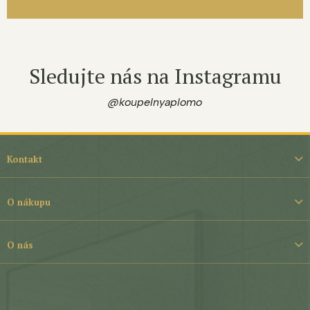
Sledujte nás na Instagramu
@koupelnyaplomo
Z
á
Kontakt
p
a
t
O nákupu
í
O nás