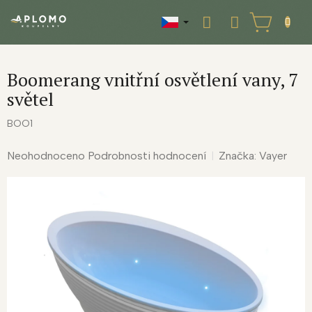
Přejít
na
NÁKUPNÍ
obsah
KOŠÍK
Boomerang vnitřní osvětlení vany, 7
světel
BOO1
Průměrné
Neohodnoceno
Podrobnosti hodnocení
Značka:
Vayer
hodnocení
produktu
je
0,0
z
5
hvězdiček.