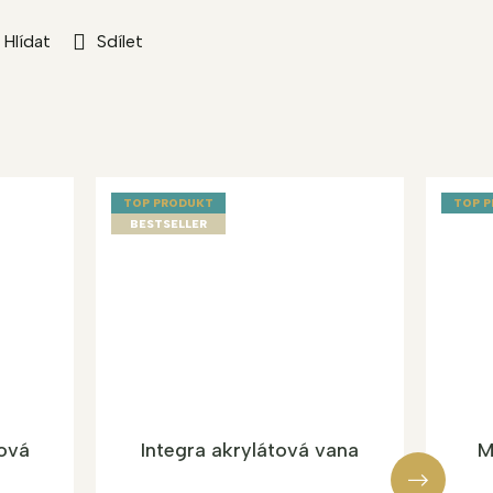
Hlídat
Sdílet
TOP PRODUKT
TOP 
BESTSELLER
ová
Integra akrylátová vana
M