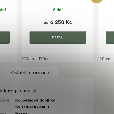
ání
8 dní
6 250 Kč
od
DETAIL
150cm
170cm
120cm
Ostatní informace
lňkové parametry
gorie
:
Koupelnové doplňky
:
5907483472483
obce
:
Besco