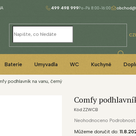
499 498 999
obchod@
NA
CZ
Baterie
Umyvadla
WC
Kuchyně
Dopl
fy podhlavník na vanu, černý
Comfy podhlavník
Kód:
ZZWCB
Průměrné
Neohodnoceno
Podrobnost
hodnocení
Můžeme doručit do:
11.8.20
produktu