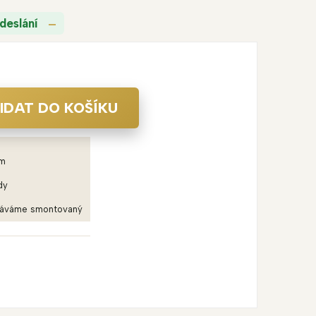
deslání
IDAT DO KOŠÍKU
em
dy
dáváme smontovaný