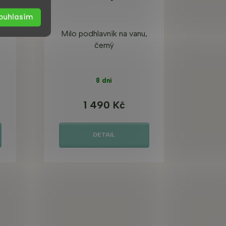
ouhlasím
Milo podhlavník na vanu,
černý
8 dní
1 490 Kč
DETAIL