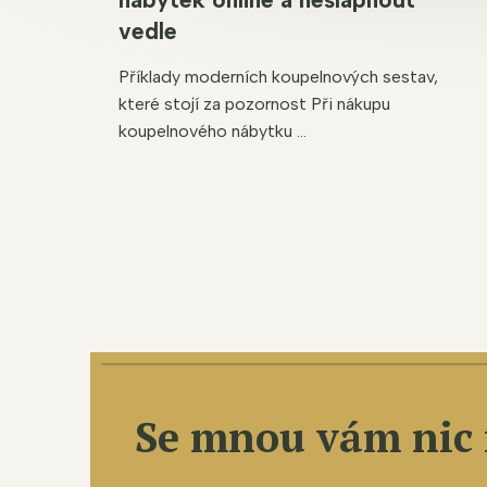
vedle
Příklady moderních koupelnových sestav,
které stojí za pozornost Při nákupu
koupelnového nábytku ...
Se mnou vám nic