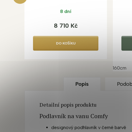
8 dní
8 710 Kč
DO KOŠÍKU
160cm
Popis
Podob
Detailní popis produktu
Podlavník na vanu Comfy
designový podhlavník v černé barvě