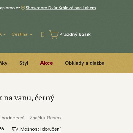
aplomo.cz
Showroom Dvůr Králové nad Labem
Prázdný košík
K
Čeština
NÁKUPNÍ
KOŠÍK
ňky
Styl
Akce
Obklady a dlažba
3D ins
 na vanu, černý
i hodnocení
Značka:
Besco
26
Možnosti doručení