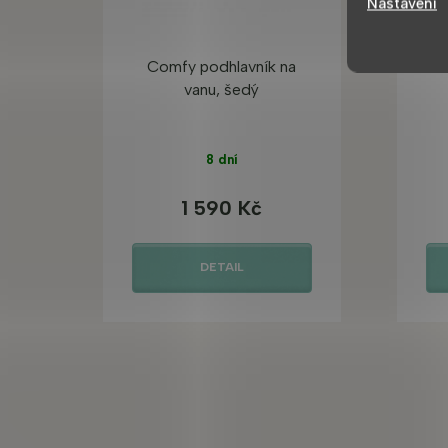
Nastavení
Comfy podhlavník na
Lo
vanu, šedý
8 dní
1 590 Kč
DETAIL