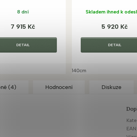
8 dní
Skladem ihned k odesl
7 915 Kč
5 920 Kč
DETAIL
DETAIL
140cm
né (4)
Hodnocení
Diskuze
Dop
Kate
EAN
Výr