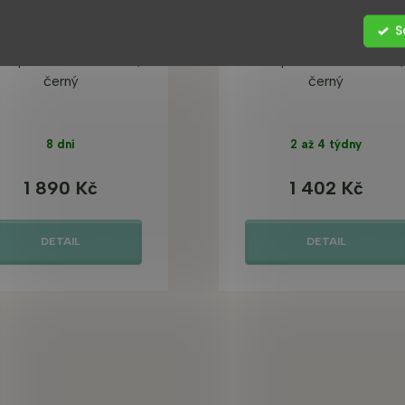
S
ox podhlavník na vanu,
KZG podhlavník na vanu,
černý
černý
8 dní
2 až 4 týdny
1 890 Kč
1 402 Kč
DETAIL
DETAIL