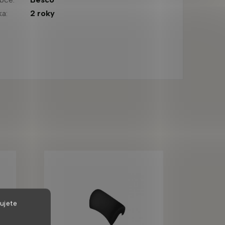
ka
:
2 roky
ujete