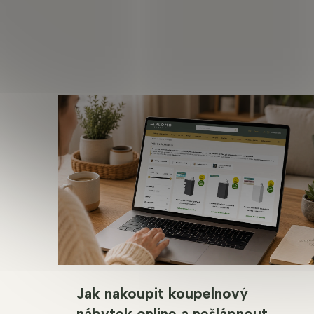
Jak nakoupit koupelnový
nábytek online a nešlápnout