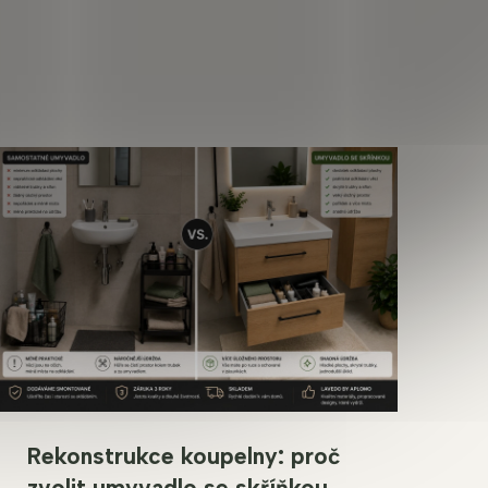
Rekonstrukce koupelny: proč
zvolit umyvadlo se skříňkou