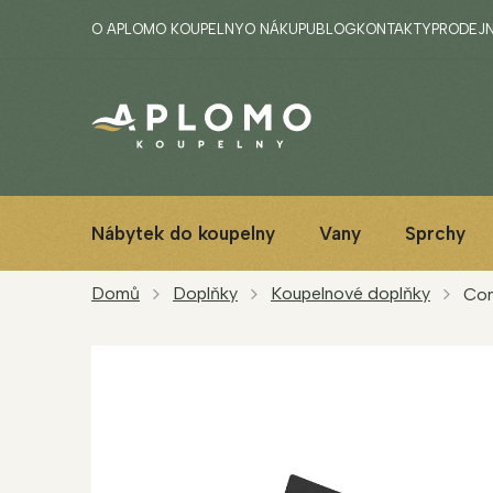
Přejít
O APLOMO KOUPELNY
O NÁKUPU
BLOG
KONTAKTY
PRODEJ
na
obsah
Nábytek do koupelny
Vany
Sprchy
Domů
Doplňky
Koupelnové doplňky
Com