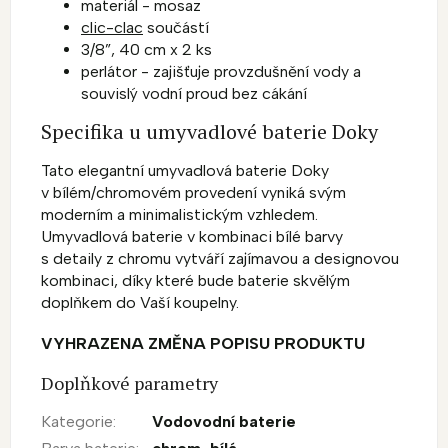
materiál - mosaz
clic-clac
součástí
3/8”, 40 cm x 2 ks
perlátor - zajišťuje provzdušnění vody a
souvislý vodní proud bez cákání
Specifika u umyvadlové baterie Doky
Tato elegantní umyvadlová baterie Doky
v bílém/chromovém provedení vyniká svým
moderním a minimalistickým vzhledem.
Umyvadlová baterie v kombinaci bílé barvy
s detaily z chromu vytváří zajímavou a designovou
kombinaci, díky které bude baterie skvělým
doplňkem do Vaší koupelny.
VYHRAZENA ZMĚNA POPISU PRODUKTU
Doplňkové parametry
Kategorie
:
Vodovodní baterie