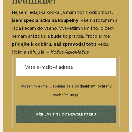
neunikne!
Nejsem ledajaká kočka, já mám totiž odbornost,
jsem specialistka na koupelny
. Všemu rozumím a
ráda kecám do všeho. Vysvětlím vám i to, o čem
nemám ani zdání a bude to pravda. Proto si mě
přidejte k odběru, náš zpravodaj
totiž vedu,
řídím a šéfuju já —
Kočka AploMačka
Vložením e-mailu souhlasíte s
podmínkami ochrany
osobních údajů
PŘIHLÁSIT SE DO NEWSLETTERU