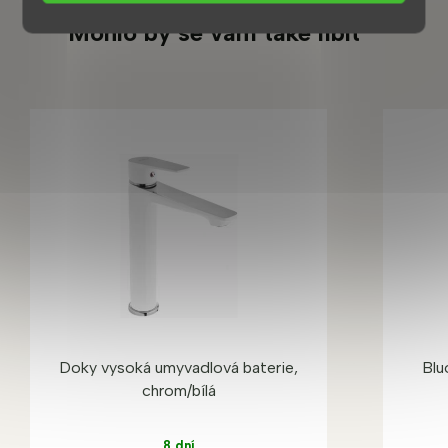
Mohlo by se vám také líbit
Doky vysoká umyvadlová baterie,
Blu
chrom/bílá
8 dní