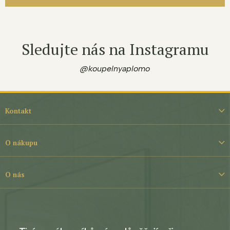
Sledujte nás na Instagramu
@koupelnyaplomo
Z
á
Kontakt
p
a
t
O nákupu
í
O nás