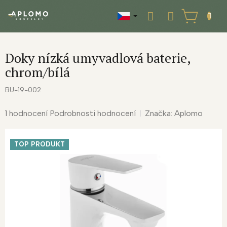
Přejít
na
NÁKUPNÍ
obsah
KOŠÍK
Doky nízká umyvadlová baterie,
chrom/bílá
BU-19-002
Průměrné
1 hodnocení
Podrobnosti hodnocení
Značka:
Aplomo
hodnocení
produktu
TOP PRODUKT
je
4,0
z
5
hvězdiček.