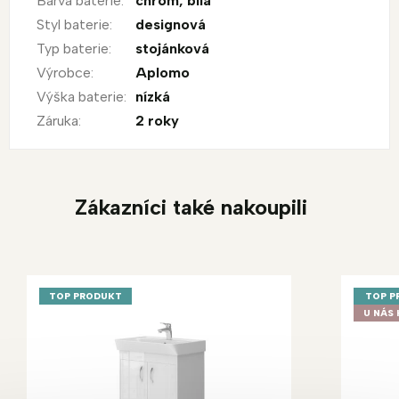
Barva baterie
:
chrom
,
bílá
Styl baterie
:
designová
Typ baterie
:
stojánková
Výrobce
:
Aplomo
Výška baterie
:
nízká
Záruka
:
2 roky
Zákazníci také nakoupili
TOP PRODUKT
TOP P
U NÁS 