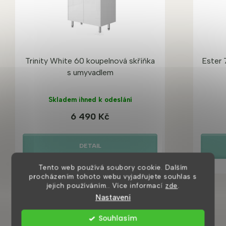
Trinity White 60 koupelnová skříňka
Ester 
s umyvadlem
Skladem ihned k odeslání
6 490 Kč
DETAIL
Tento web používá soubory cookie. Dalším
procházením tohoto webu vyjadřujete souhlas s
jejich používáním.. Více informací
zde
.
Nastavení
Souhlasím