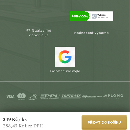
97 % zákazníků
Hodnocení: výborné
doporučuje
Hodnocení na Google
Copyright 2026
Aplomo s.r.o.
. Všechna práva vyhrazena.
Upravit
349 Kč
/ ks
nastavení cookies
PŘIDAT DO KOŠÍKU
288,43 Kč bez DPH