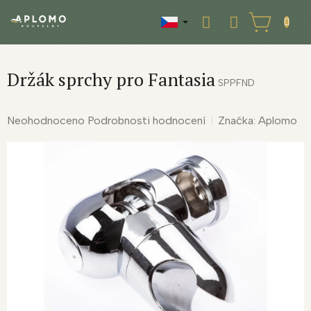
Přejít
na
NÁKUPNÍ
obsah
KOŠÍK
Držák sprchy pro Fantasia
SPPFND
Průměrné
Neohodnoceno
Podrobnosti hodnocení
Značka:
Aplomo
hodnocení
produktu
je
0,0
z
5
hvězdiček.