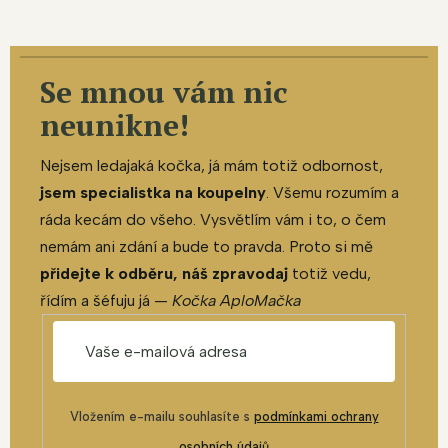
Se mnou vám nic
neunikne!
Nejsem ledajaká kočka, já mám totiž odbornost,
jsem specialistka na koupelny
. Všemu rozumím a
ráda kecám do všeho. Vysvětlím vám i to, o čem
nemám ani zdání a bude to pravda. Proto si mě
přidejte k odběru, náš zpravodaj
totiž vedu,
řídím a šéfuju já —
Kočka AploMačka
Vložením e-mailu souhlasíte s
podmínkami ochrany
osobních údajů