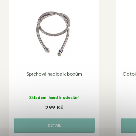
Sprchová hadice k boxům
Odtok
Skladem ihned k odeslání
299 Kč
DETAIL