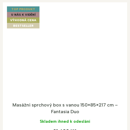
TOP PRODUKT
U NÁS K VIDĚNÍ
VÝHODNÁ CENA
BESTSELLER
Masážní sprchový box s vanou 150×85×217 cm –
Fantasia Duo
Skladem ihned k odeslání