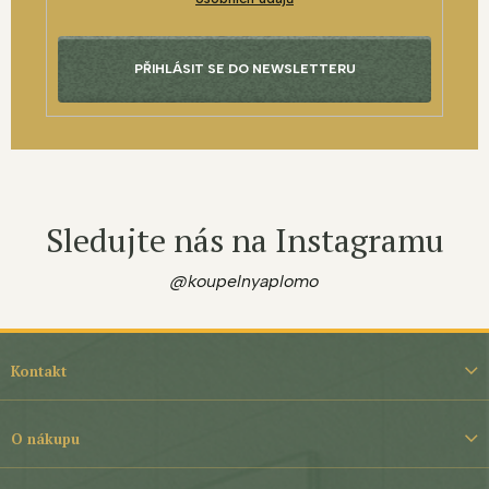
PŘIHLÁSIT SE DO NEWSLETTERU
Sledujte nás na Instagramu
@koupelnyaplomo
Z
á
Kontakt
p
a
t
O nákupu
í