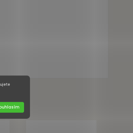
ujete
ouhlasím