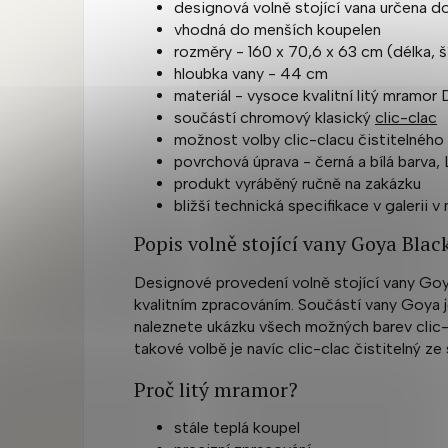
designová volně stojící vana určena d
vhodná do menších koupelen
rozměry - 160 x 70,6 x 63 cm (délka, š
hloubka vany - 44 cm
materiál - vysoce kvalitní litý mramor
součástí chromový klasický
clic-clac
možnost volby clic-clacu čistitelného
povrchová úprava - černá a bílá barva,
produkt vyráběný ručně na zakázku
bližší technická specifikace v galerii v
Popis volně stojící vany Goya Bla
Designové provedení volně stojící vany Go
kvalitním zpracováním. Součástí vany Goya j
naleznete ukázku všech možných barev clic-c
takové volbě je navíc clic-clac čistitelný ze
Proč litý mramor?
stále teplá koupel