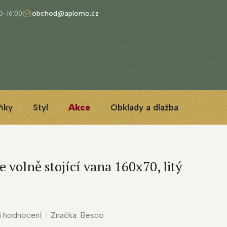
obchod@aplomo.cz
ňky
Styl
Akce
Obklady a dlažba
3D ins
volně stojící vana 160x70, litý
i hodnocení
Značka:
Besco