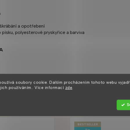
m
škrábání a opotřebení
 písku, polyesterové pryskyřice a barviva
A
používá soubory cookie. Dalším procházením tohoto webu vyjadř
ejich používáním.. Více informací
zde
.
Zákazníci také nakoupili
S
BESTSELLER
Tip