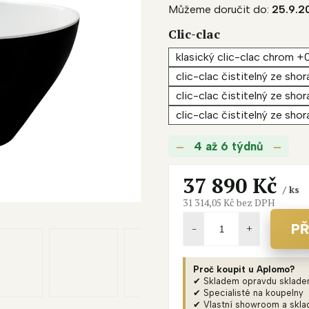
Můžeme doručit do:
25.9.2
produktu
je
Clic-clac
0,0
klasický clic-clac chrom +
z
5
clic-clac čistitelný ze sho
hvězdiček.
clic-clac čistitelný ze shor
clic-clac čistitelný ze sho
4 až 6 týdnů
37 890 Kč
/ ks
31 314,05 Kč
bez DPH
Měrná
cena:
PŘ
Proč koupit u Aplomo?
✔ Skladem opravdu sklad
✔ Specialisté na koupelny
✔ Vlastní showroom a skla