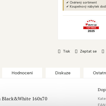
✔ Ověřený sortiment
✔ Koupelnový nábytek do
Tisk
Zeptat se
Hodnocení
Diskuze
Ostatn
Dop
oya Black&White 160x70
Kate
EAN