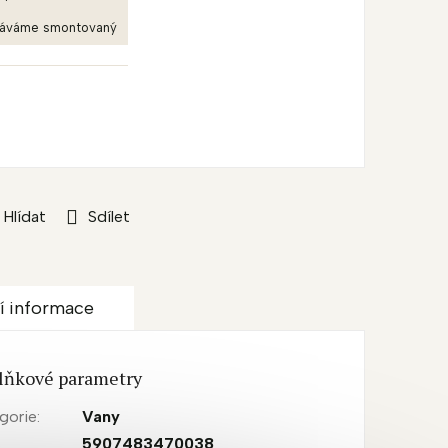
dáváme smontovaný
Hlídat
Sdílet
í informace
lňkové parametry
gorie
:
Vany
:
5907483470038