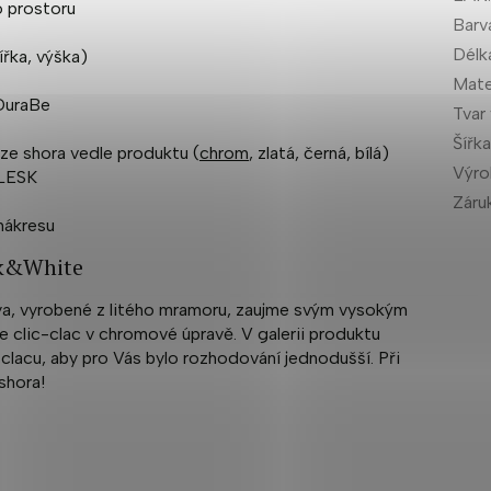
o prostoru
Barv
Délk
ířka, výška)
Mate
 DuraBe
Tvar
Šířk
 ze shora vedle produktu (
chrom
, zlatá, černá, bílá)
Výr
 LESK
Záru
 nákresu
ck&White
ya, vyrobené z litého mramoru, zaujme svým vysokým
e clic-clac v chromové úpravě. V galerii produktu
lacu, aby pro Vás bylo rozhodování jednodušší. Při
 shora!