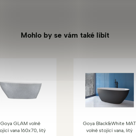
Mohlo by se vám také líbit
Goya GLAM volně
Goya Black&White MA
ojící vana 160x70, litý
volně stojící vana, litý