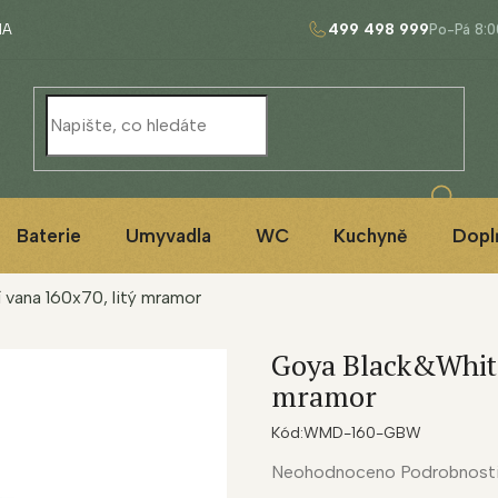
499 498 999
NA
Baterie
Umyvadla
WC
Kuchyně
Dopl
 vana 160x70, litý mramor
Goya Black&White 
mramor
Kód:
WMD-160-GBW
Průměrné
Neohodnoceno
Podrobnost
hodnocení