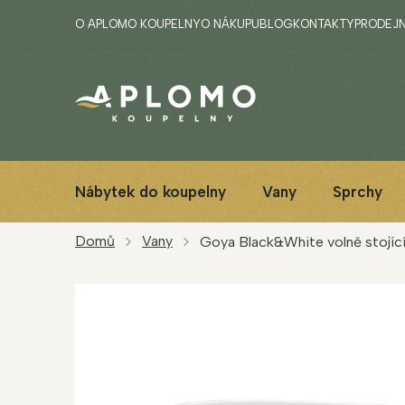
Přejít
O APLOMO KOUPELNY
O NÁKUPU
BLOG
KONTAKTY
PRODEJ
na
obsah
Nábytek do koupelny
Vany
Sprchy
Domů
Vany
Goya Black&White volně stojící