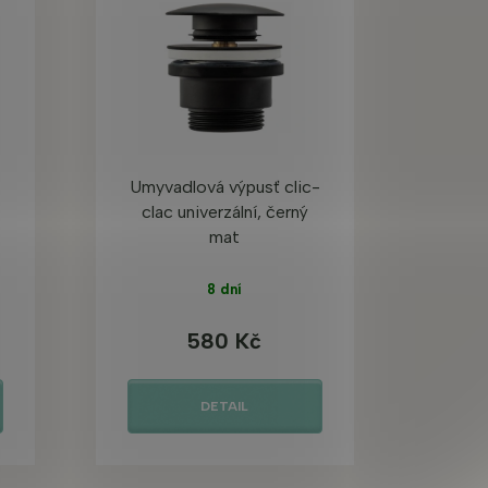
Umyvadlová výpusť clic-
clac univerzální, černý
mat
8 dní
580 Kč
DETAIL