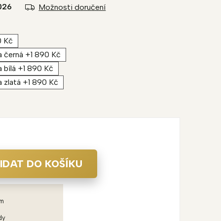
026
Možnosti doručení
0 Kč
ra černá +1 890 Kč
a bílá +1 890 Kč
ra zlatá +1 890 Kč
IDAT DO KOŠÍKU
em
dy