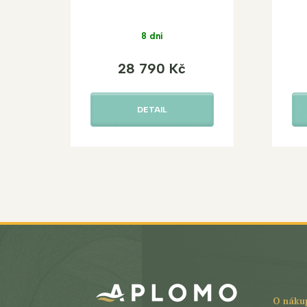
8 dní
28 790 Kč
DETAIL
Z
á
p
a
t
O náku
í