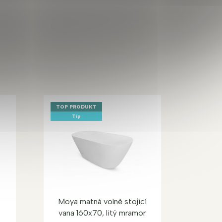
TOP PRODUKT
Tip
T
Moya matná volně stojící
vana 160x70, litý mramor