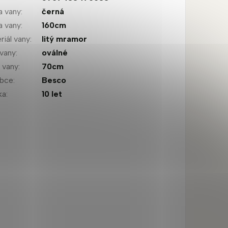
a vany
:
černá
a vany
:
160cm
riál vany
:
litý mramor
 vany
:
oválné
a vany
:
70cm
obce
:
Besco
ka
:
10 let