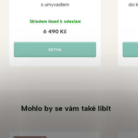
s umyvadlem
do 
Skladem ihned k odeslání
6 490 Kč
DETAIL
Mohlo by se vám také líbit