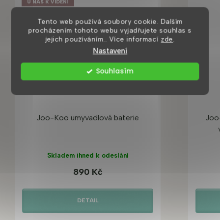
U NÁS K VIDĚNÍ
Tento web používá soubory cookie. Dalším
procházením tohoto webu vyjadřujete souhlas s
jejich používáním.. Více informací
zde
.
Nastavení
Souhlasím
Joo-Koo umyvadlová baterie
Joo
Skladem ihned k odeslání
890 Kč
DETAIL