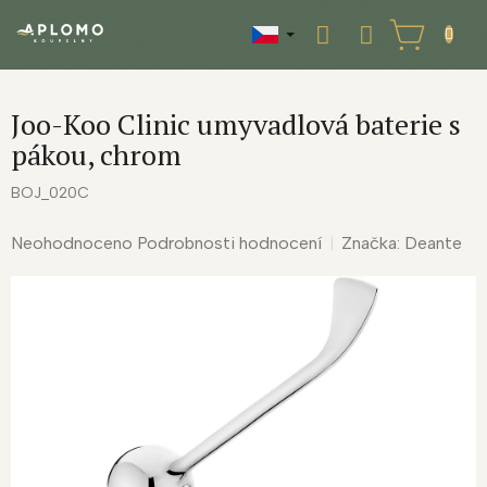
Přejít
na
NÁKUPNÍ
obsah
KOŠÍK
Joo-Koo Clinic umyvadlová baterie s
pákou, chrom
BOJ_020C
Průměrné
Neohodnoceno
Podrobnosti hodnocení
Značka:
Deante
hodnocení
produktu
je
0,0
z
5
hvězdiček.