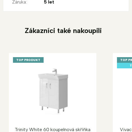
Záruka
:
5 let
Zákazníci také nakoupili
TOP PRODUKT
TOP P
T
Trinity White 60 koupelnová skříňka
Vivac