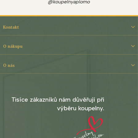
@koupelnyaplomo
Z
á
Kontakt
p
a
t
O nákupu
í
O nás
Tisíce zákazníků nám důvěřují při
výběru koupelny.