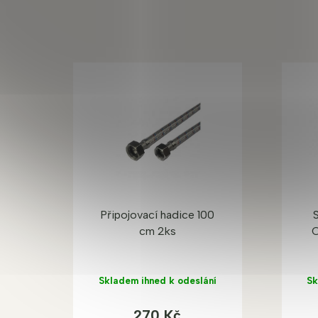
Připojovací hadice 100
cm 2ks
C
Skladem ihned k odeslání
Sk
270 Kč