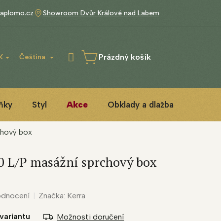
aplomo.cz
Showroom Dvůr Králové nad Labem
Prázdný košík
K
Čeština
NÁKUPNÍ
KOŠÍK
ňky
Styl
Akce
Obklady a dlažba
3D ins
chový box
 L/P masážní sprchový box
odnocení
Značka:
Kerra
variantu
Možnosti doručení