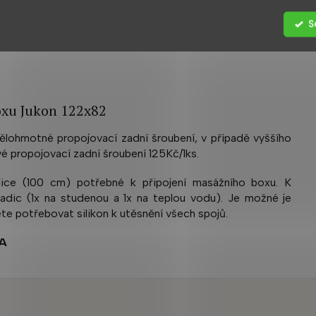
S
 horní, ruční sprchou a tryskami
xu Jukon 122x82
ohmotné propojovací zadní šroubení, v případě vyššího
 propojovací zadní šroubení 125Kč/1ks.
dice (100 cm) potřebné k připojení masážního boxu. K
hadic (1x na studenou a 1x na teplou vodu). Je možné je
te potřebovat silikon k utěsnění všech spojů.
A