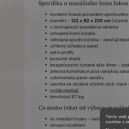
Specifika u masážního boxu Jukon
moderní tmavé provedení sprchového
rozměry -
122 x 82 x 220 cm
(včetně 
v dostupnosti pravá/levá varianta
zdvojená horní ložiska
výklopná spodní ložiska - zaručují lepš
stříbrný středový panel
satin profily
posuvné dveře
bezpečnostní tvrzené sklo 4mm - zadn
železná konstrukce pod vaničkou zaru
odnímatelný panel vaničky
vanička se dodává včetně click-clack 
rychlá montáž
hmotnost 87 kg
Co mohu čekat od výbavy masážní
Tento web 
6x masážní trysky - nastavitelné
souhlas s j
stropní osvětlení