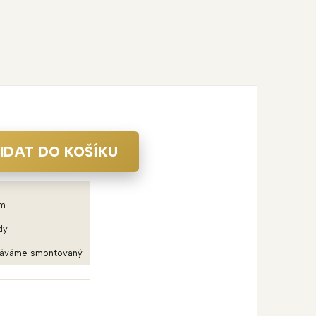
IDAT DO KOŠÍKU
em
dy
dáváme smontovaný