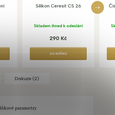
ní
Silikon Ceresit CS 26
Či
Skladem ihned k odeslání
Sk
290 Kč
DO KOŠÍKU
Diskuze (2)
lňkové parametry