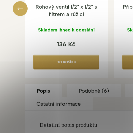
Rohový ventil 1/2" x 1/2" s
Při
filtrem a růžicí
Skladem ihned k odeslání
Sk
136 Kč
DO KOŠÍKU
Popis
Podobné (6)
Ostatní informace
Detailní popis produktu