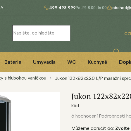
499 498 999
obchod@
NA
CZ
Baterie
Umyvadla
WC
Kuchyně
Dopl
y s hlubokou vaničkou
Jukon 122x82x220 L/P masážní spr
Jukon 122x82x220
Kód:
Průměrné
6 hodnocení
Podrobnosti h
hodnocení
Můžeme doručit do:
Zvolte 
produktu