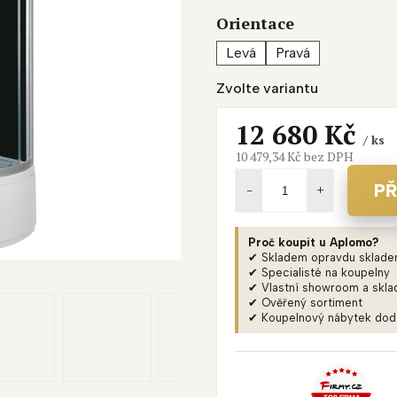
je
Orientace
4,2
z
Levá
Pravá
5
Zvolte variantu
hvězdiček.
12 680 Kč
/ ks
10 479,34 Kč bez DPH
Měrná
cena:
PŘ
Proč koupit u Aplomo?
✔ Skladem opravdu sklad
✔ Specialisté na koupelny
✔ Vlastní showroom a skla
✔ Ověřený sortiment
✔ Koupelnový nábytek do