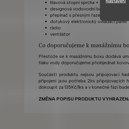
Nastavení
hlavová stopní sprcha + ruční sprcha
designová vodovodní baterie
přepínač s přesným řazením funkcí mezi
dotykový elektronický ovládací panel
rádio
ventilátor
Co doporučujeme k masážnímu bo
Přestože se k masážnímu boxu dodává uměl
tlaku vody doporučujeme přiobjednat kovové
Součástí produktu nejsou připojovací ha
připojení jsou potřeba 2ks připojovacích 
dokoupit za 135Kč/1ks a v konečné fázi bude
ZMĚNA POPISU PRODUKTU VYHRAZEN