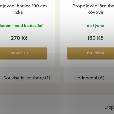
pojovací hadice 100 cm
Propojovací šroube
2ks
kovové
ladem ihned k odeslání
do týdne
270 Kč
150 Kč
DO KOŠÍKU
DO KOŠÍKU
Související soubory (1)
Hodnocení (6)
Dop