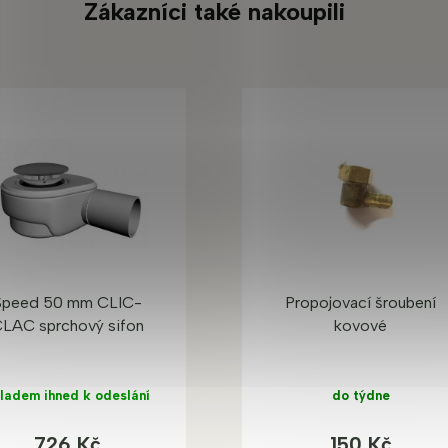
Zákazníci také nakoupili
Speed 50 mm CLIC-
Propojovací šroubení
LAC sprchový sifon
kovové
ladem ihned k odeslání
do týdne
726 Kč
150 Kč