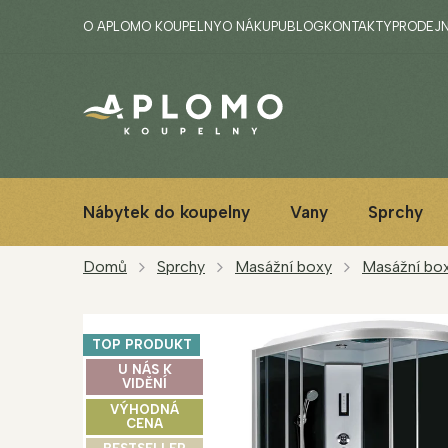
Přejít
O APLOMO KOUPELNY
O NÁKUPU
BLOG
KONTAKTY
PRODEJ
na
obsah
Nábytek do koupelny
Vany
Sprchy
Domů
Sprchy
Masážní boxy
Masážní box
TOP PRODUKT
U NÁS K
VIDĚNÍ
VÝHODNÁ
CENA