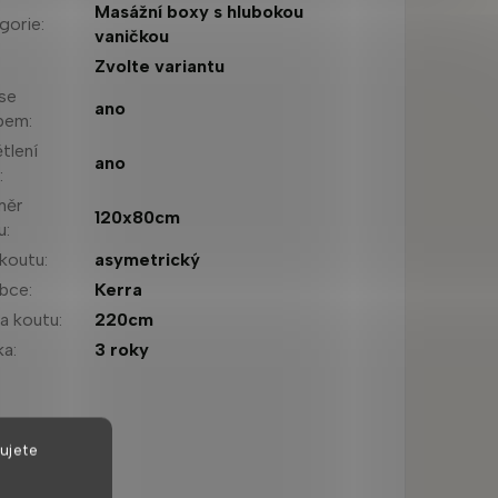
Masážní boxy s hlubokou
gorie
:
vaničkou
:
Zvolte variantu
se
ano
opem
:
tlení
ano
u
:
měr
120x80cm
u
:
 koutu
:
asymetrický
obce
:
Kerra
a koutu
:
220cm
ka
:
3 roky
ujete