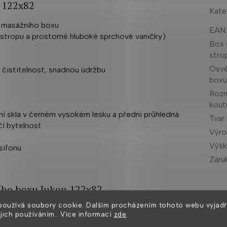
 122x82
Kate
 masážního boxu
EAN
stropu a prostorné hluboké sprchové vaničky)
Box 
str
Osvě
í čistitelnost, snadnou údržbu
box
Roz
kout
í skla v černém vysokém lesku a přední průhledná
Tvar
čí bytelnost
Výr
Výšk
sifonu
Záru
ho boxu Jukon 122x82
používá soubory cookie. Dalším procházením tohoto webu vyjadř
ejich používáním.. Více informací
zde
.