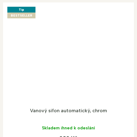
Tip
BESTSELLER
Vanový sifon automatický, chrom
Skladem ihned k odeslání