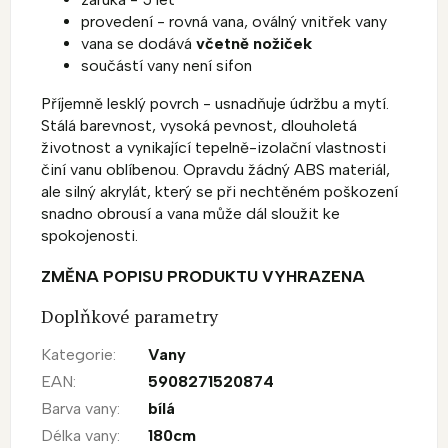
provedení - rovná vana, oválný vnitřek vany
vana se dodává
včetně nožiček
součástí vany není sifon
Příjemně lesklý povrch - usnadňuje údržbu a mytí.
Stálá barevnost, vysoká pevnost, dlouholetá
životnost a vynikající tepelně-izolační vlastnosti
činí vanu oblíbenou. Opravdu žádný ABS materiál,
ale silný akrylát, který se při nechtěném poškození
snadno obrousí a vana může dál sloužit ke
spokojenosti.
ZMĚNA POPISU PRODUKTU VYHRAZENA
Doplňkové parametry
Kategorie
:
Vany
EAN
:
5908271520874
Barva vany
:
bílá
Délka vany
:
180cm