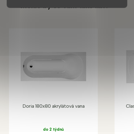
Mohlo by se vám také líbit
Doria 180x80 akrylátová vana
Cla
do 2 týdnů