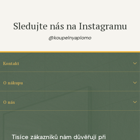
Sledujte nás na Instagramu
@koupelnyaplomo
Z
á
Kontakt
p
a
t
O nákupu
í
O nás
Tisíce zákazníků nám důvěřují při