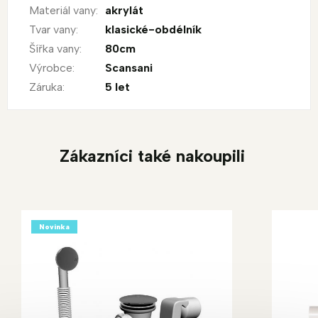
Materiál vany
:
akrylát
Tvar vany
:
klasické-obdélník
Šířka vany
:
80cm
Výrobce
:
Scansani
Záruka
:
5 let
Zákazníci také nakoupili
Novinka