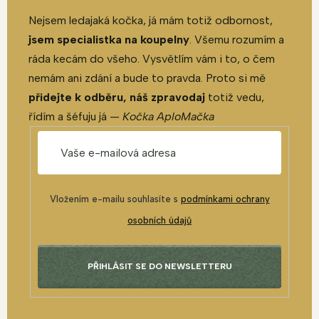
Nejsem ledajaká kočka, já mám totiž odbornost,
jsem specialistka na koupelny
. Všemu rozumím a
ráda kecám do všeho. Vysvětlím vám i to, o čem
nemám ani zdání a bude to pravda. Proto si mě
přidejte k odběru, náš zpravodaj
totiž vedu,
řídím a šéfuju já —
Kočka AploMačka
Vložením e-mailu souhlasíte s
podmínkami ochrany
osobních údajů
PŘIHLÁSIT SE DO NEWSLETTERU