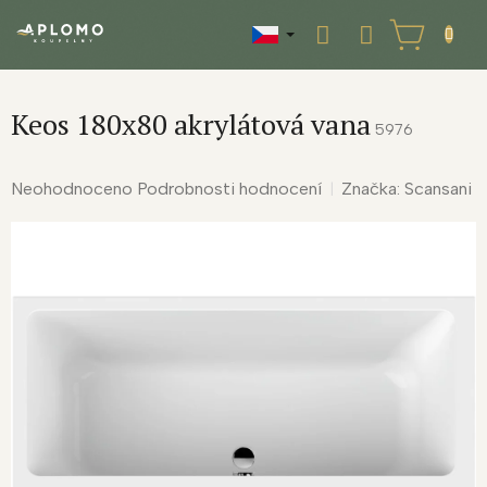
Přejít
na
NÁKUPNÍ
obsah
KOŠÍK
Keos 180x80 akrylátová vana
5976
Průměrné
Neohodnoceno
Podrobnosti hodnocení
Značka:
Scansani
hodnocení
produktu
je
0,0
z
5
hvězdiček.