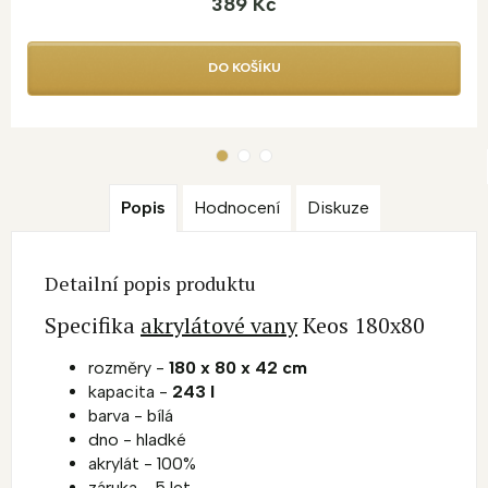
389 Kč
DO KOŠÍKU
Popis
Hodnocení
Diskuze
Detailní popis produktu
Specifika
akrylátové vany
Keos 180x80
rozměry -
180 x 80 x 42 cm
kapacita -
243 l
barva - bílá
dno - hladké
akrylát - 100%
záruka - 5 let