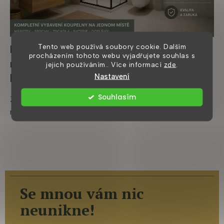
Tento web používá soubory cookie. Dalším
Kde koupit kompletní vybavení koupelny
procházením tohoto webu vyjadřujete souhlas s
na jednom místě? Průvodce moderní
jejich používáním.. Více informací
zde
.
Nastavení
koupelnou
Souhlasím
Zařizujete novou koupelnu a nechcete objednávat
nábytek, sprchový kout, zrcadlo a doplňky z několika...
Se mnou vám nic
neunikne!