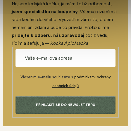
Nejsem ledajaká kočka, já mám totiž odbornost,
jsem specialistka na koupelny
. Všemu rozumím a
ráda kecám do všeho. Vysvětlím vám i to, o čem
nemám ani zdání a bude to pravda. Proto si mě
přidejte k odběru, náš zpravodaj
totiž vedu,
řídím a šéfuju já —
Kočka AploMačka
Vložením e-mailu souhlasíte s
podmínkami ochrany
osobních údajů
PŘIHLÁSIT SE DO NEWSLETTERU