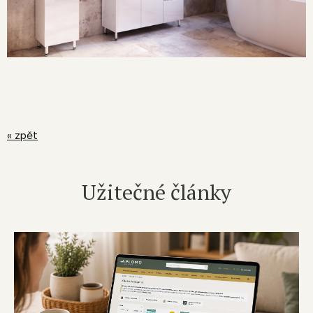
« zpět
Užitečné články