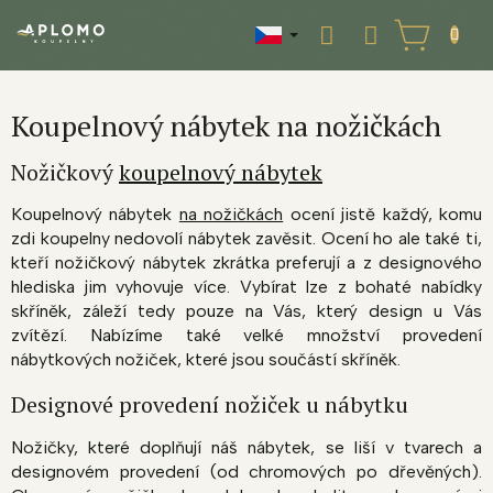
Přejít
na
NÁKUPNÍ
obsah
KOŠÍK
Koupelnový nábytek na nožičkách
Nožičkový
koupelnový nábytek
Koupelnový nábytek
na nožičkách
ocení jistě každý, komu
zdi koupelny nedovolí nábytek zavěsit. Ocení ho ale také ti,
kteří nožičkový nábytek zkrátka preferují a z designového
hlediska jim vyhovuje více. Vybírat lze z bohaté nabídky
skříněk, záleží tedy pouze na Vás, který design u Vás
zvítězí. Nabízíme také velké množství provedení
nábytkových nožiček, které jsou součástí skříněk.
Designové provedení nožiček u nábytku
Nožičky, které doplňují náš nábytek, se liší v tvarech a
designovém provedení (od chromových po dřevěných).