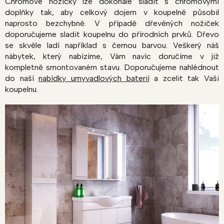
Chromové nožičky lze dokonale sladit s chromovými
doplňky tak, aby celkový dojem v koupelně působil
naprosto bezchybně. V případě dřevěných nožiček
doporučujeme sladit koupelnu do přírodních prvků. Dřevo
se skvěle ladí například s černou barvou. Veškerý náš
nábytek, který nabízíme, Vám navíc doručíme v již
kompletně smontovaném stavu. Doporučujeme nahlédnout
do naší
nabídky umyvadlových baterií
a zcelit tak Vaši
koupelnu.