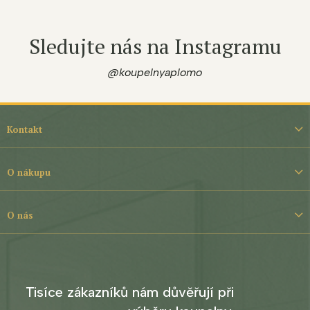
Sledujte nás na Instagramu
@koupelnyaplomo
Z
á
Kontakt
p
a
t
O nákupu
í
O nás
Tisíce zákazníků nám důvěřují při