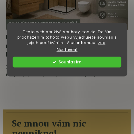
Tento web používá soubory cookie. Dalším
Kde koupit kompletní vybavení koupelny
procházením tohoto webu vyjadřujete souhlas s
jejich používáním.. Více informací
zde
.
na jednom místě? Průvodce moderní
Nastavení
koupelnou
Souhlasím
Zařizujete novou koupelnu a nechcete objednávat
nábytek, sprchový kout, zrcadlo a doplňky z několika...
Se mnou vám nic
neunikne!