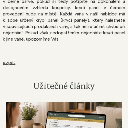
v černé barvě, pokud si tedy potrpíte na dokonalém a
designovém vzhledu koupelny, krycí panel v černém
provedení bude na místě. Každá vana v naší nabídce má
k sobě určený krycí panel (krycí panely), který naleznete
v souvisejících produktech vany, a tak nelze učinit chybu při
objednání. Pokud však nedopatřením objednáte krycí panel
k jiné vaně, upozorníme Vás.
« zpět
Užitečné články