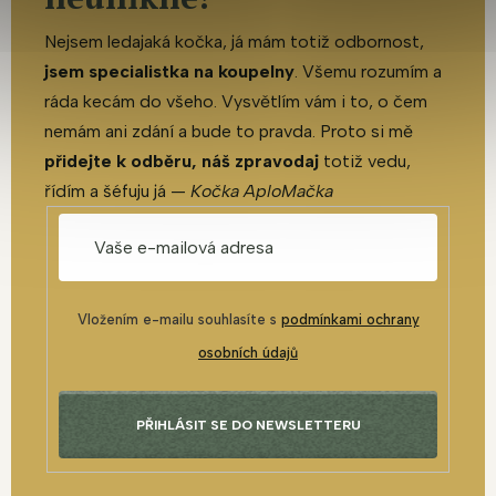
Nejsem ledajaká kočka, já mám totiž odbornost,
jsem specialistka na koupelny
. Všemu rozumím a
ráda kecám do všeho. Vysvětlím vám i to, o čem
nemám ani zdání a bude to pravda. Proto si mě
přidejte k odběru, náš zpravodaj
totiž vedu,
řídím a šéfuju já —
Kočka AploMačka
Vložením e-mailu souhlasíte s
podmínkami ochrany
osobních údajů
PŘIHLÁSIT SE DO NEWSLETTERU