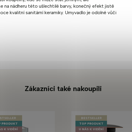
na nádheru této ušlechtilé barvy, konečný efekt jistě
soce kvalitní sanitární keramiky. Umyvadlo je odolné vůči
.
Zákazníci také nakoupili
STSELLER
BESTSELLER
 PRODUKT
TOP PRODUKT
ÁS K VIDĚNÍ
U NÁS K VIDĚNÍ