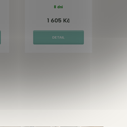
8 dní
1 605 Kč
DETAIL