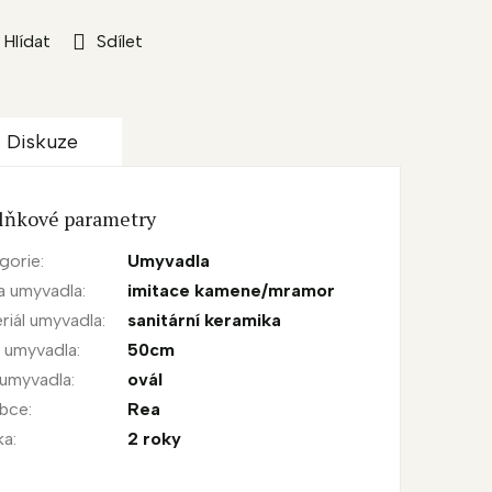
Hlídat
Sdílet
Diskuze
lňkové parametry
gorie
:
Umyvadla
a umyvadla
:
imitace kamene/mramor
riál umyvadla
:
sanitární keramika
a umyvadla
:
50cm
 umyvadla
:
ovál
obce
:
Rea
ka
:
2 roky