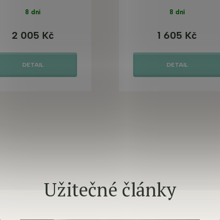
8 dní
8 dní
2 005 Kč
1 605 Kč
DETAIL
DETAIL
Užitečné články