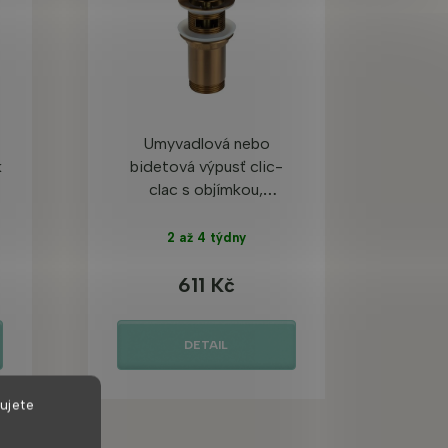
-
Umyvadlová nebo
k
bidetová výpusť clic-
clac s objímkou,
kartáčovaný bronz
2 až 4 týdny
611 Kč
DETAIL
ujete