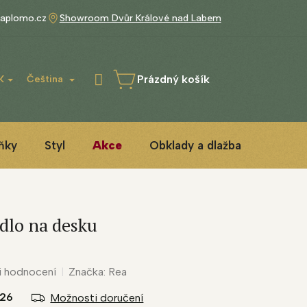
aplomo.cz
Showroom Dvůr Králové nad Labem
Prázdný košík
K
Čeština
NÁKUPNÍ
KOŠÍK
ňky
Styl
Akce
Obklady a dlažba
3D ins
dlo na desku
i hodnocení
Značka:
Rea
026
Možnosti doručení