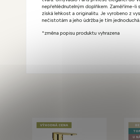
nepřehlédnutelným doplňkem. Zaměříme-li se 
získá lehkost a originalitu. Je vyrobeno z vy
nečistotám a jeho údržba je tím jednoduchá
*změna popisu produktu vyhrazena
VÝHODNÁ CENA
BE
TOP
U N