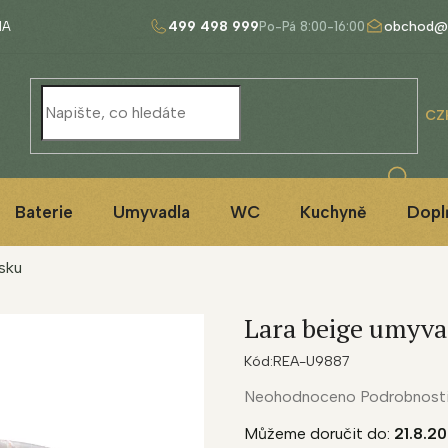
499 498 999
obchod@
NA
CZ
Baterie
Umyvadla
WC
Kuchyně
Dopl
sku
Lara beige umyva
Kód:
REA-U9887
Průměrné
Neohodnoceno
Podrobnost
hodnocení
Můžeme doručit do:
21.8.2
produktu