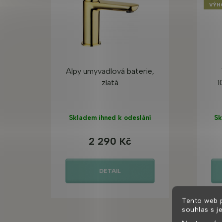
VÝH
Alpy umyvadlová baterie,
zlatá
1
Skladem ihned k odeslání
Sk
2 290 Kč
DETAIL
Tento web 
souhlas s j