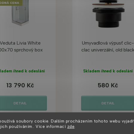
ODNÁ CENA
Veduta Livia White
Umyvadlová výpusť clic
00x70 sprchový box
clac univerzální, old blac
ladem ihned k odeslání
Skladem ihned k odeslání
13 790 Kč
580 Kč
DETAIL
DETAIL
používá soubory cookie. Dalším procházením tohoto webu vyjadř
ejich používáním.. Více informací
zde
.