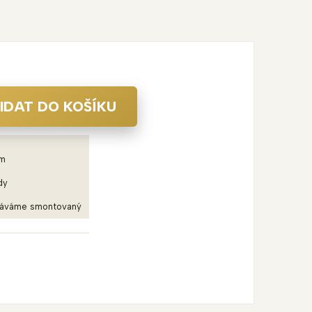
IDAT DO KOŠÍKU
em
dy
dáváme smontovaný