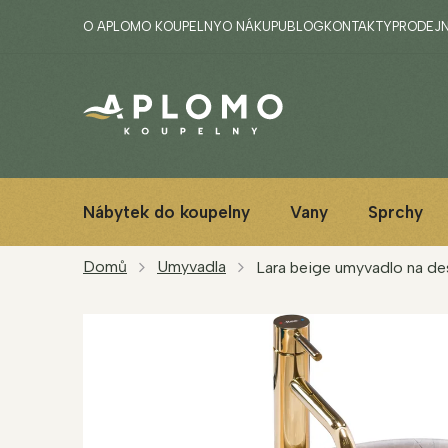
Přejít
O APLOMO KOUPELNY
O NÁKUPU
BLOG
KONTAKTY
PRODEJ
na
obsah
Nábytek do koupelny
Vany
Sprchy
Domů
Umyvadla
Lara beige umyvadlo na de