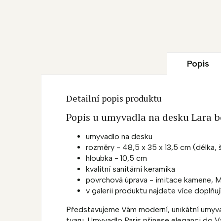
Popis
Detailní popis produktu
Popis u umyvadla na desku Lara b
umyvadlo na desku
rozměry - 48,5 x 35 x 13,5 cm (délka, š
hloubka - 10,5 cm
kvalitní sanitární keramika
povrchová úprava - imitace kamene, 
v galerii produktu najdete více doplňu
Představujeme Vám moderní, unikátní umyva
tvaru. Umyvadlo Paris přinese eleganci do V