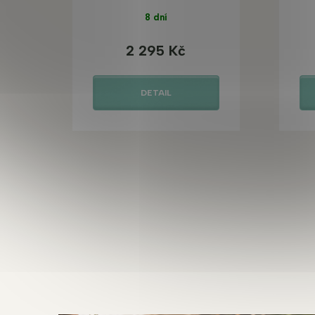
8 dní
2 295 Kč
DETAIL