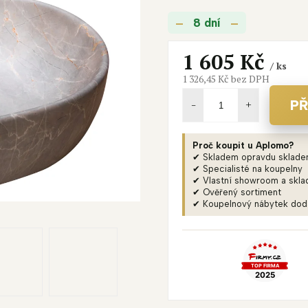
je
8 dní
0,0
z
5
1 605 Kč
/ ks
hvězdiček.
1 326,45 Kč bez DPH
Měrná
cena:
PŘ
Proč koupit u Aplomo?
✔ Skladem opravdu sklad
✔ Specialisté na koupelny
✔ Vlastní showroom a skla
✔ Ověřený sortiment
✔ Koupelnový nábytek do