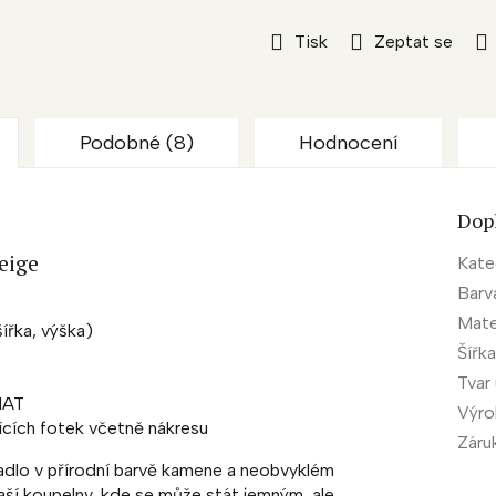
Tisk
Zeptat se
Podobné (8)
Hodnocení
Dop
eige
Kate
Barv
Mate
ířka, výška)
Šířk
Tvar
MAT
Výr
jících fotek včetně nákresu
Záru
dlo v přírodní barvě kamene a neobvyklém
aší koupelny, kde se může stát jemným, ale