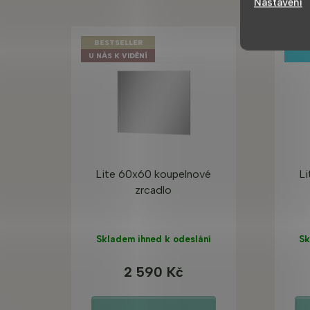
Nastavení
BESTSELLER
TOP
U NÁS K VIDĚNÍ
Lite 60x60 koupelnové
Li
zrcadlo
Skladem ihned k odeslání
Sk
2 590 Kč