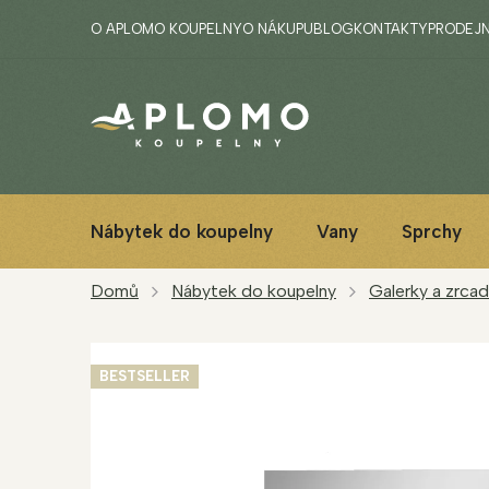
Přejít
O APLOMO KOUPELNY
O NÁKUPU
BLOG
KONTAKTY
PRODEJ
na
obsah
Nábytek do koupelny
Vany
Sprchy
Domů
Nábytek do koupelny
Galerky a zrcad
BESTSELLER