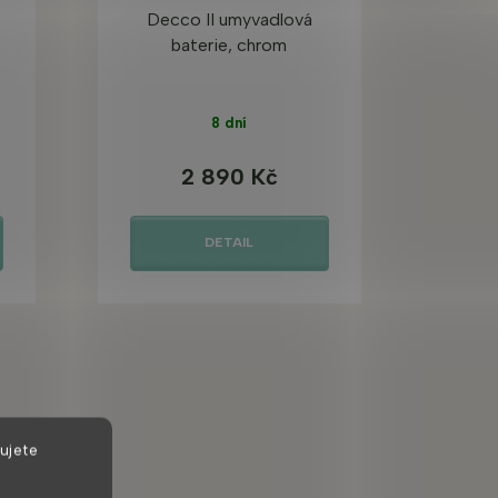
Decco II umyvadlová
baterie, chrom
8 dní
2 890 Kč
DETAIL
ujete