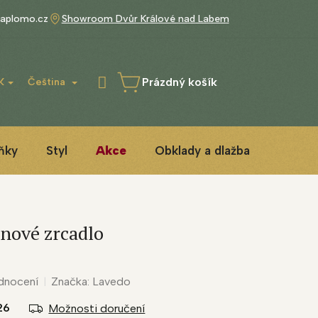
aplomo.cz
Showroom Dvůr Králové nad Labem
Prázdný košík
K
Čeština
NÁKUPNÍ
KOŠÍK
ňky
Styl
Akce
Obklady a dlažba
3D ins
lnové zrcadlo
dnocení
Značka:
Lavedo
26
Možnosti doručení