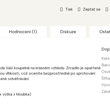
Tisk
Zeptat se
Hodnocení (1)
Diskuze
Osta
Dop
Kate
Barv
á Vaší koupelně na krásném vzhledu. Zrcadlo je opatřené
Osvě
rnou vlhkostí, což oceníte bezprostředně po sprchování
Šířk
šené odvětrávání.
Výr
Záru
x výška x hloubka)