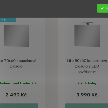
S
 PRODUKT
BESTSELLER
Tip
te 70x60 koupelnové
Lite 80x60 koupelnové
zrcadlo
zrcadlo s LED
osvětlením
ladem ihned k odeslání
2 až 4 týdny
2 490 Kč
3 990 Kč