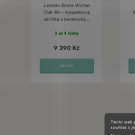
Lavedo Bronx Wotan
Oak 80 – koupelnová
skříňka s keramickým
umyvadlem
2 až 4 týdny
9 390 Kč
DETAIL
Tento web 
souhlas s j