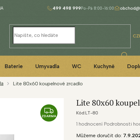
499 498 999
obchod@
NA
CZ
Baterie
Umyvadla
WC
Kuchyně
Dopl
la
Lite 80x60 koupelnové zrcadlo
Lite 80x60 koupe
Z
Kód:
LT-80
ZDARMA
D
Průměrné
1 hodnocení
Podrobnosti ho
A
hodnocení
Můžeme doručit do:
7.9.20
R
produktu