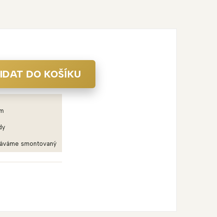
IDAT DO KOŠÍKU
em
dy
dáváme smontovaný