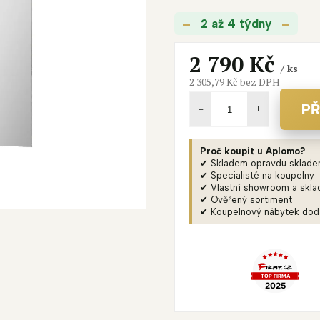
je
M
2 až 4 týdny
5,0
A
z
5
2 790 Kč
/ ks
hvězdiček.
2 305,79 Kč bez DPH
Měrná
cena:
PŘ
Proč koupit u Aplomo?
✔ Skladem opravdu sklad
✔ Specialisté na koupelny
✔ Vlastní showroom a skla
✔ Ověřený sortiment
✔ Koupelnový nábytek do