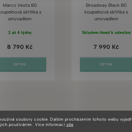
Marco Vesta 80
Broadway Black 80
koupelnová skříňka s
koupelnová skříňka s
umyvadlem
umyvadlem
2 až 4 týdny
Skladem ihned k odeslání
8 790 Kč
7 990 Kč
DETAIL
DETAIL
Mohlo by se vám také líbit
používá soubory cookie. Dalším procházením tohoto webu vyjadř
ejich používáním.. Více informací
zde
.