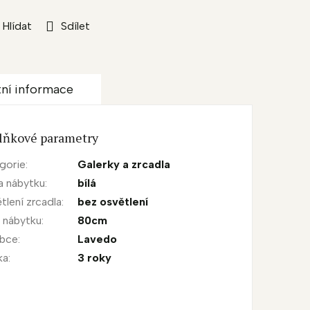
Hlídat
Sdílet
tní informace
lňkové parametry
gorie
:
Galerky a zrcadla
a nábytku
:
bílá
tlení zrcadla
:
bez osvětlení
a nábytku
:
80cm
obce
:
Lavedo
ka
:
3 roky