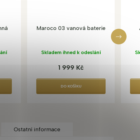
nná
Maroco 03 vanová baterie
ání
Skladem ihned k odeslání
Sk
1 999 Kč
DO KOŠÍKU
Ostatní informace