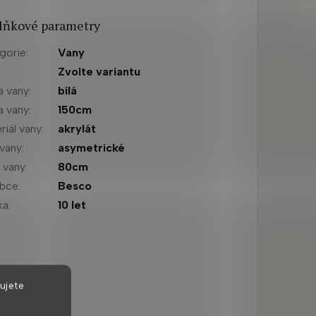
lňkové parametry
gorie
:
Vany
:
Zvolte variantu
a vany
:
bílá
a vany
:
150cm
riál vany
:
akrylát
 vany
:
asymetrické
a vany
:
80cm
obce
:
Besco
ka
:
10 let
ujete