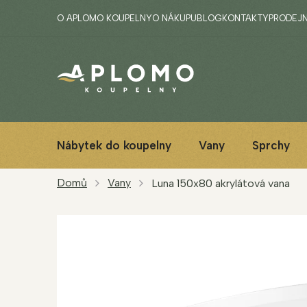
Přejít
O APLOMO KOUPELNY
O NÁKUPU
BLOG
KONTAKTY
PRODEJ
na
obsah
Nábytek do koupelny
Vany
Sprchy
Domů
Vany
Luna 150x80 akrylátová vana