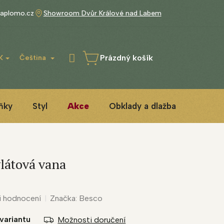
aplomo.cz
Showroom Dvůr Králové nad Labem
Prázdný košík
K
Čeština
NÁKUPNÍ
KOŠÍK
ňky
Styl
Akce
Obklady a dlažba
3D ins
látová vana
i hodnocení
Značka:
Besco
variantu
Možnosti doručení