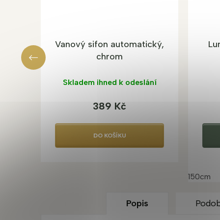
Vanový sifon automatický,
Lu
chrom
Skladem ihned k odeslání
389 Kč
DO KOŠÍKU
150cm
Popis
Podob