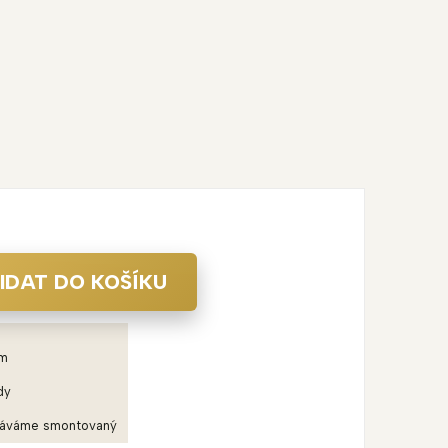
IDAT DO KOŠÍKU
em
dy
dáváme smontovaný