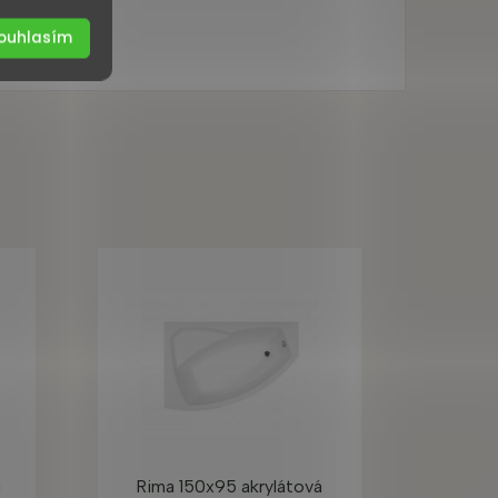
ouhlasím
á
Rima 150x95 akrylátová