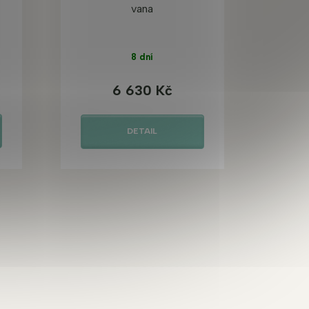
vana
8 dní
6 630 Kč
DETAIL