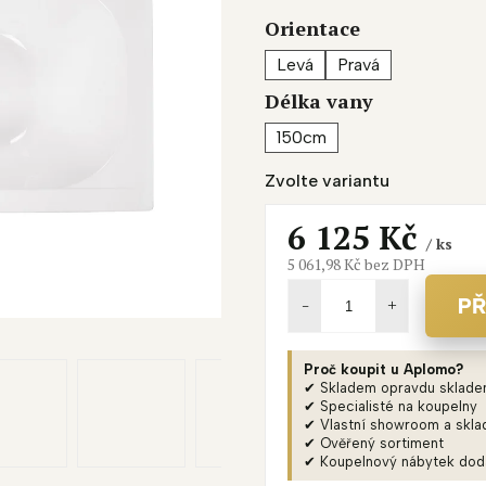
je
Orientace
0,0
z
Levá
Pravá
5
Délka vany
hvězdiček.
150cm
Zvolte variantu
6 125 Kč
/ ks
5 061,98 Kč bez DPH
Měrná
cena:
PŘ
Proč koupit u Aplomo?
✔ Skladem opravdu sklad
✔ Specialisté na koupelny
✔ Vlastní showroom a skla
✔ Ověřený sortiment
✔ Koupelnový nábytek do