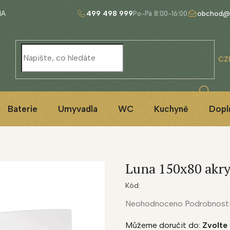
499 498 999
obchod@
NA
CZ
Baterie
Umyvadla
WC
Kuchyně
Dopl
Luna 150x80 akry
Kód:
Průměrné
Neohodnoceno
Podrobnost
hodnocení
Můžeme doručit do:
Zvolte 
produktu