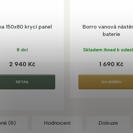
na 150x80 krycí panel
Borro vanová nástě
baterie
8 dní
Skladem ihned k odesl
2 940 Kč
1 690 Kč
DETAIL
DO KOŠÍKU
né (8)
Hodnocení
Diskuze