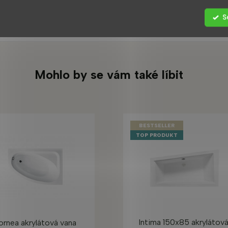
A
S
Mohlo by se vám také líbit
BESTSELLER
TOP PRODUKT
Intima 150x85 akrylátov
rnea akrylátová vana