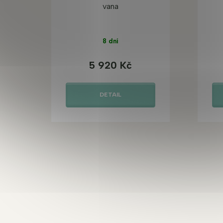
vana
8 dní
5 920 Kč
DETAIL