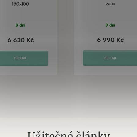
vana
150x100
8 dní
8 dní
6 990 Kč
6 630 Kč
DETAIL
DETAIL
Užitečné články