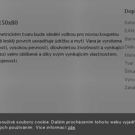
Dop
150x80
Kate
EAN
etrickém tvaru bude ideální volbou pro novou koupelnu
Barv
ně lesklý povrch usnadňuje údržbu a mytí. Vana je vyrobena
Délk
ostí, vysokou pevností, dlouholetou životností a vynikající
ezi velmi oblíbené a díky svým vynikajícím vlastnostem,
Mate
kojenosti.
Tvar
Šířk
Výr
Záru
dodání
pravé nebo levé
varianty
používá soubory cookie. Dalším procházením tohoto webu vyjadř
ejich používáním.. Více informací
zde
.