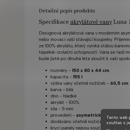
Detailní popis produktu
Specifikace
akrylátové vany
Luna 
Designová akrylátová vana v moderním asym
nebo inovaci vaší stávající koupelny. Příjem
ze 100% akrylátu, který vyniká stálou barevn
tepelně-izolační schopností. Vana se řadí m
bude jistě po dlouhá léta sloužit k vaší spo
rozměry -
150 x 80 x 44 cm
kapacita -
155 l
výška vany včetně nožiček -
60,5 cm
barva - bílá
dno - hladké
akrylát - 100%
síla - 5 mm
provedení -
asymetrická
- možnost 
Tento web 
dodáváno včetně nožiček
souhlas s j
krycí panely nejsou součástí