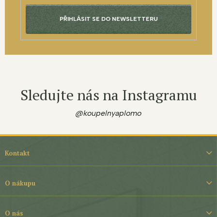
PŘIHLÁSIT SE DO NEWSLETTERU
Sledujte nás na Instagramu
@koupelnyaplomo
Z
á
Kontakt
p
a
t
O nákupu
í
O nás