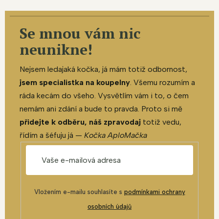
Se mnou vám nic
neunikne!
Nejsem ledajaká kočka, já mám totiž odbornost,
jsem specialistka na koupelny
. Všemu rozumím a
ráda kecám do všeho. Vysvětlím vám i to, o čem
nemám ani zdání a bude to pravda. Proto si mě
přidejte k odběru, náš zpravodaj
totiž vedu,
řídím a šéfuju já —
Kočka AploMačka
Vložením e-mailu souhlasíte s
podmínkami ochrany
osobních údajů