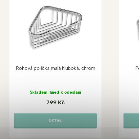
Rohová polička malá hluboká, chrom
P
Skladem ihned k odeslání
799 Kč
DETAIL