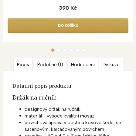
390 Kč
DO KOŠÍKU
Popis
Podobné (1)
Hodnocení
Diskuze
Detailní popis produktu
Držák na ručník
designový držák na ručník
materiál - vysoce kvalitní mosaz
povrchová úprava v odstínu kovově šedé, se
saténovým, kartáčovaným povrchem
rozměry - 40 x 4,2 x 7 cm (délka, šířka,