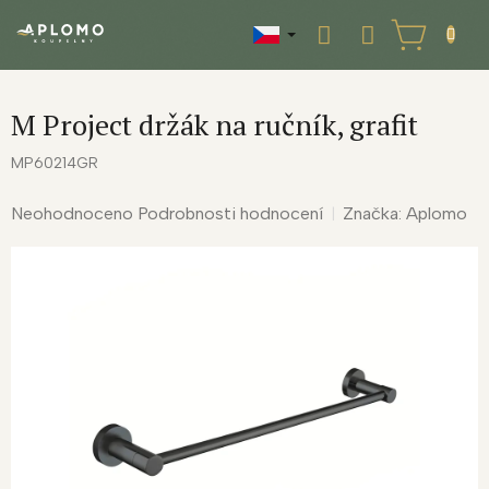
Přejít
na
NÁKUPNÍ
obsah
KOŠÍK
M Project držák na ručník, grafit
MP60214GR
Průměrné
Neohodnoceno
Podrobnosti hodnocení
Značka:
Aplomo
hodnocení
produktu
je
0,0
z
5
hvězdiček.