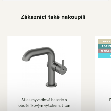
Zákazníci také nakoupili
BEST
TOP P
U NÁS 
T
Silia umyvadlová baterie s
B
obdélníkovým výtokem, titan