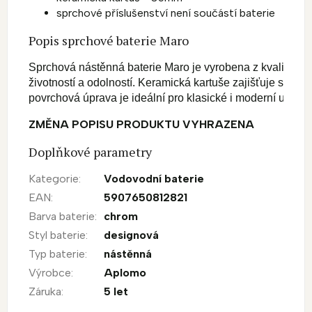
sprchové příslušenství není součástí baterie
Popis sprchové baterie Maro
Sprchová nástěnná baterie Maro je vyrobena z kvalitní 1
životností a odolností. Keramická kartuše zajišťuje spole
povrchová úprava je ideální pro klasické i moderní uspořád
ZMĚNA POPISU PRODUKTU VYHRAZENA
Doplňkové parametry
Kategorie
:
Vodovodní baterie
EAN
:
5907650812821
Barva baterie
:
chrom
Styl baterie
:
designová
Typ baterie
:
nástěnná
Výrobce
:
Aplomo
Záruka
:
5 let