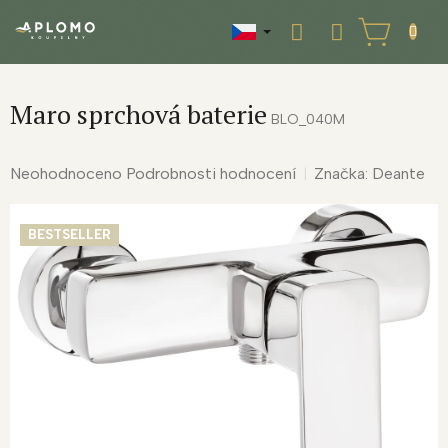
Přejít
na
NÁKUPNÍ
obsah
KOŠÍK
Maro sprchová baterie
BLO_040M
Průměrné
Neohodnoceno
Podrobnosti hodnocení
Značka:
Deante
hodnocení
produktu
BESTSELLER
je
0,0
z
5
hvězdiček.