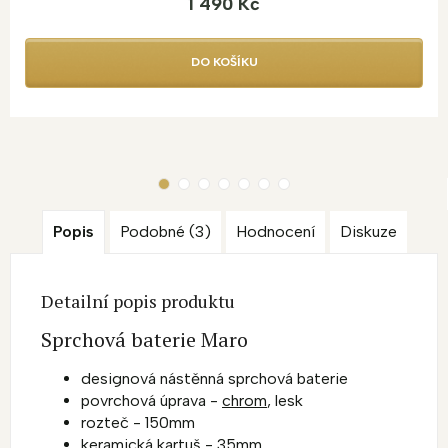
1 490 Kč
DO KOŠÍKU
Popis
Podobné (3)
Hodnocení
Diskuze
Detailní popis produktu
Sprchová baterie Maro
designová nástěnná sprchová baterie
povrchová úprava -
chrom
, lesk
rozteč - 150mm
keramická kartuš - 35mm