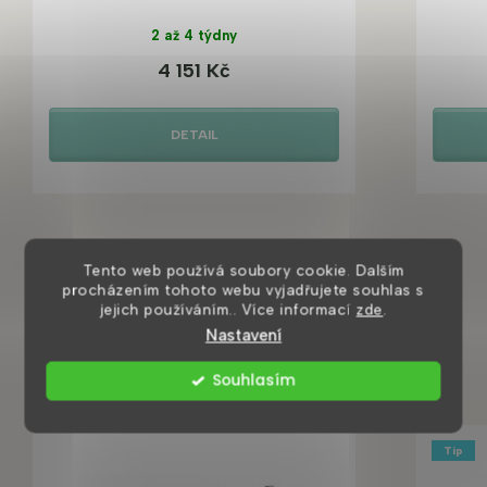
2 až 4 týdny
4 151 Kč
DETAIL
Tento web používá soubory cookie. Dalším
procházením tohoto webu vyjadřujete souhlas s
jejich používáním.. Více informací
zde
.
Nastavení
Mohlo by se vám také líbit
Souhlasím
Tip