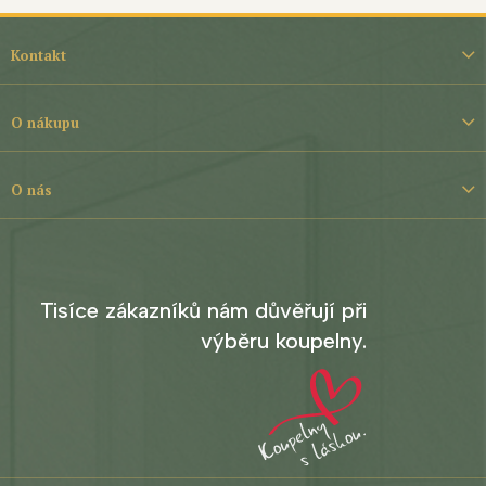
Z
á
Kontakt
p
a
t
O nákupu
í
O nás
Tisíce zákazníků nám důvěřují při
výběru koupelny.