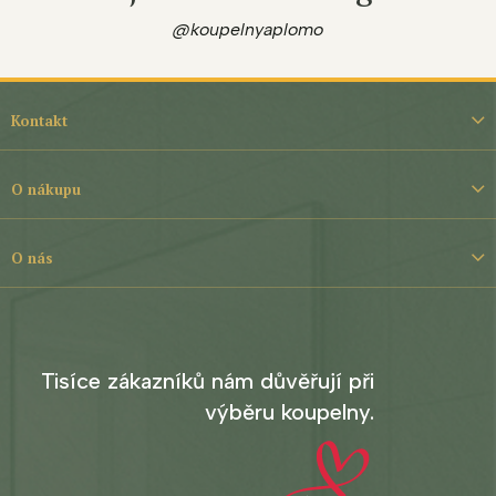
@koupelnyaplomo
Z
á
Kontakt
p
a
t
O nákupu
í
O nás
Tisíce zákazníků nám důvěřují při
výběru koupelny.