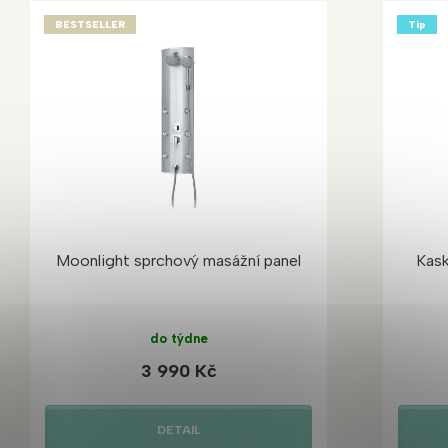
BESTSELLER
Tip
Moonlight sprchový masážní panel
Kask
do týdne
3 990 Kč
DETAIL