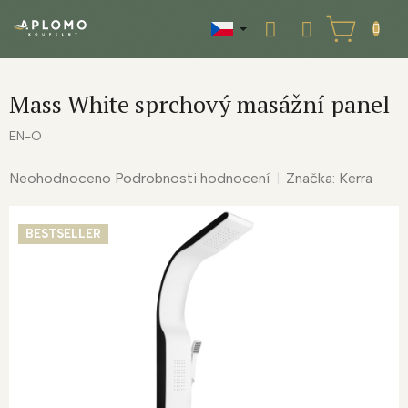
Přejít
na
NÁKUPNÍ
obsah
KOŠÍK
Mass White sprchový masážní panel
EN-O
Průměrné
Neohodnoceno
Podrobnosti hodnocení
Značka:
Kerra
hodnocení
produktu
BESTSELLER
je
0,0
z
5
hvězdiček.