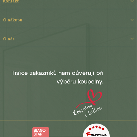
Kontakt
p
a
t
O nákupu
í
O nás
Tisíce zákazníků nám důvěřují při
výběru koupelny.