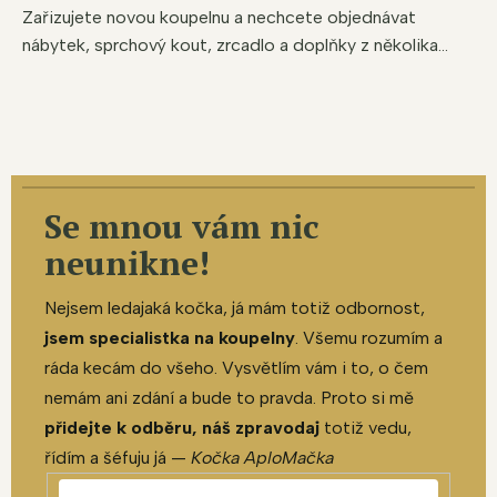
Zařizujete novou koupelnu a nechcete objednávat
nábytek, sprchový kout, zrcadlo a doplňky z několika...
Se mnou vám nic
neunikne!
Nejsem ledajaká kočka, já mám totiž odbornost,
jsem specialistka na koupelny
. Všemu rozumím a
ráda kecám do všeho. Vysvětlím vám i to, o čem
nemám ani zdání a bude to pravda. Proto si mě
přidejte k odběru, náš zpravodaj
totiž vedu,
řídím a šéfuju já —
Kočka AploMačka