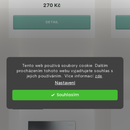
270 Kč
DETAIL
Tento web používá soubory cookie. Dalším
procházením tohoto webu vyjadřujete souhlas s
Mohlo by se vám také líbit
jejich používáním.. Více informací
zde
.
Nastavení
Souhlasím
TOP PRODUKT