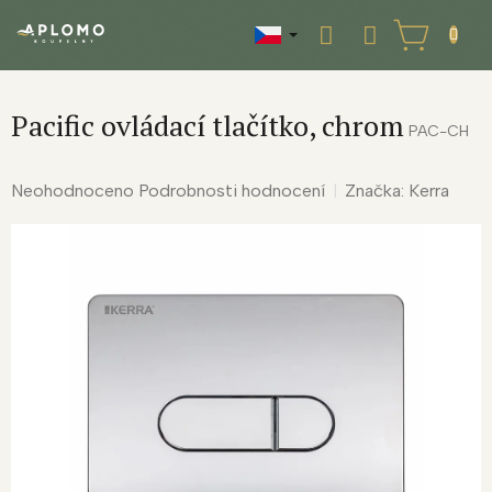
Přejít
na
NÁKUPNÍ
obsah
KOŠÍK
Pacific ovládací tlačítko, chrom
PAC-CH
Průměrné
Neohodnoceno
Podrobnosti hodnocení
Značka:
Kerra
hodnocení
produktu
je
0,0
z
5
hvězdiček.