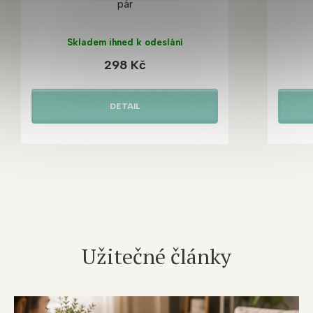
pár
Skladem ihned k odeslání
298 Kč
DETAIL
Užitečné články