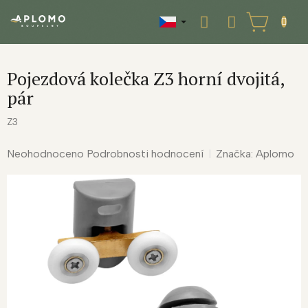
Přejít
na
NÁKUPNÍ
obsah
KOŠÍK
Pojezdová kolečka Z3 horní dvojitá,
pár
Z3
Průměrné
Neohodnoceno
Podrobnosti hodnocení
Značka:
Aplomo
hodnocení
produktu
je
0,0
z
5
hvězdiček.