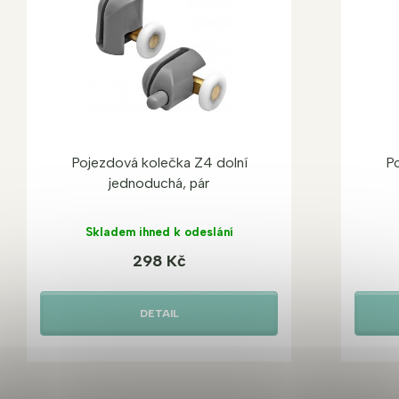
Pojezdová kolečka Z4 dolní
P
jednoduchá, pár
Skladem ihned k odeslání
298 Kč
DETAIL