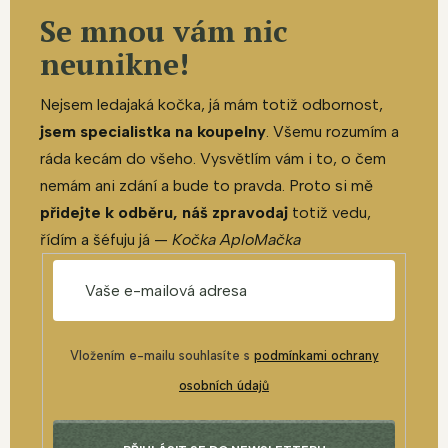
Se mnou vám nic
neunikne!
Nejsem ledajaká kočka, já mám totiž odbornost,
jsem specialistka na koupelny
. Všemu rozumím a
ráda kecám do všeho. Vysvětlím vám i to, o čem
nemám ani zdání a bude to pravda. Proto si mě
přidejte k odběru, náš zpravodaj
totiž vedu,
řídím a šéfuju já —
Kočka AploMačka
Vložením e-mailu souhlasíte s
podmínkami ochrany
osobních údajů