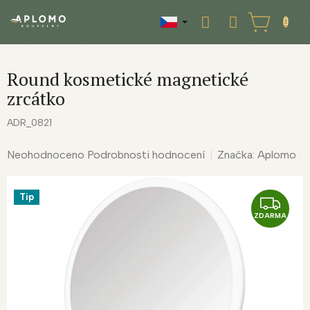
Přejít
na
NÁKUPNÍ
obsah
KOŠÍK
Round kosmetické magnetické
zrcátko
ADR_0821
Průměrné
Neohodnoceno
Podrobnosti hodnocení
Značka:
Aplomo
hodnocení
produktu
Tip
je
Z
0,0
ZDARMA
D
z
A
5
R
hvězdiček.
M
A