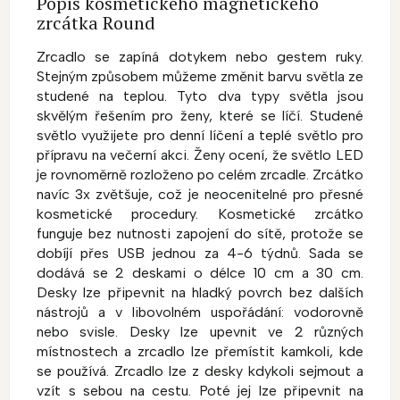
Popis kosmetického magnetického
zrcátka Round
Zrcadlo se zapíná dotykem nebo gestem ruky.
Stejným způsobem můžeme změnit barvu světla ze
studené na teplou. Tyto dva typy světla jsou
skvělým řešením pro ženy, které se líčí. Studené
světlo využijete pro denní líčení a teplé světlo pro
přípravu na večerní akci. Ženy ocení, že světlo LED
je rovnoměrně rozloženo po celém zrcadle. Zrcátko
navíc 3x zvětšuje, což je neocenitelné pro přesné
kosmetické procedury. Kosmetické zrcátko
funguje bez nutnosti zapojení do sítě, protože se
dobíjí přes USB jednou za 4-6 týdnů. Sada se
dodává se 2 deskami o délce 10 cm a 30 cm.
Desky lze připevnit na hladký povrch bez dalších
nástrojů a v libovolném uspořádání: vodorovně
nebo svisle. Desky lze upevnit ve 2 různých
místnostech a zrcadlo lze přemístit kamkoli, kde
se používá. Zrcadlo lze z desky kdykoli sejmout a
vzít s sebou na cestu. Poté jej lze připevnit na