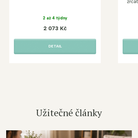
zrcá
2 až 4 týdny
2 073 Kč
DETAIL
Užitečné články