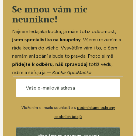
Se mnou vám nic
neunikne!
Nejsem ledajaká kočka, já mám totiž odbornost,
jsem specialistka na koupelny
. Všemu rozumím a
ráda kecám do všeho. Vysvětlím vám i to, o čem
nemám ani zdání a bude to pravda. Proto si mě
přidejte k odběru, náš zpravodaj
totiž vedu,
řídím a šéfuju já —
Kočka AploMačka
Vložením e-mailu souhlasíte s
podmínkami ochrany
osobních údajů