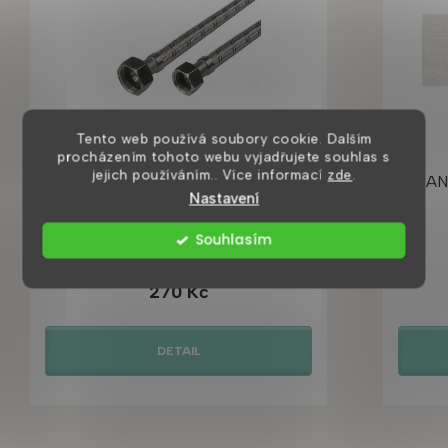
Tento web používá soubory cookie. Dalším
procházením tohoto webu vyjadřujete souhlas s
jejich používáním.. Více informací
zde
.
Připojovací hadice 100 cm 2ks
CAN
Nastavení
Souhlasím
Skladem ihned k odeslání
270 Kč
DETAIL