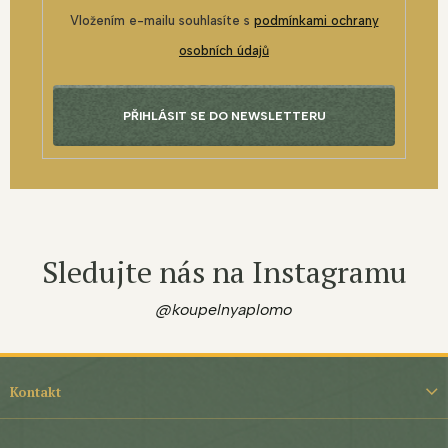
Vložením e-mailu souhlasíte s
podmínkami ochrany
osobních údajů
PŘIHLÁSIT SE DO NEWSLETTERU
Sledujte nás na Instagramu
@koupelnyaplomo
Z
á
Kontakt
p
a