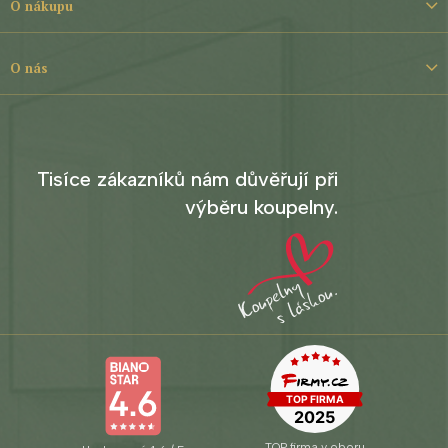
t
O nákupu
í
O nás
Tisíce zákazníků nám důvěřují při
výběru koupelny.
TOP firma v oboru