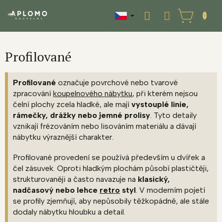
Přejít
na
NÁKUPNÍ
obsah
KOŠÍK
Profilované
Profilované
označuje povrchové nebo tvarové
zpracování
koupelnového nábytku
, při kterém nejsou
čelní plochy zcela hladké, ale mají
vystouplé linie,
rámečky, drážky nebo jemné prolisy
. Tyto detaily
vznikají frézováním nebo lisováním materiálu a dávají
nábytku výraznější charakter.
Profilované provedení se používá především u dvířek a
čel zásuvek. Oproti hladkým plochám působí plastičtěji,
strukturovaněji a často navazuje na
klasický,
nadčasový nebo lehce
retro
styl
. V moderním pojetí
se profily zjemňují, aby nepůsobily těžkopádně, ale stále
dodaly nábytku hloubku a detail.