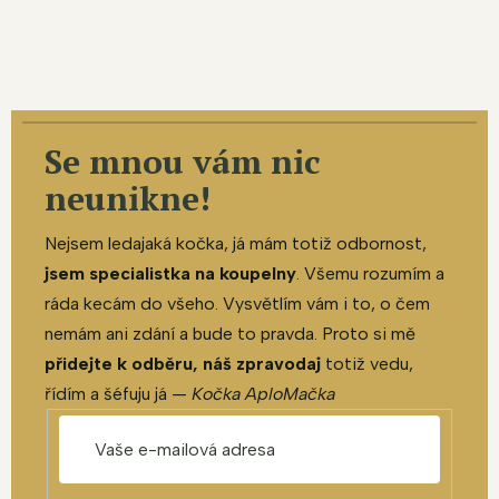
Se mnou vám nic
neunikne!
Nejsem ledajaká kočka, já mám totiž odbornost,
jsem specialistka na koupelny
. Všemu rozumím a
ráda kecám do všeho. Vysvětlím vám i to, o čem
nemám ani zdání a bude to pravda. Proto si mě
přidejte k odběru, náš zpravodaj
totiž vedu,
řídím a šéfuju já —
Kočka AploMačka