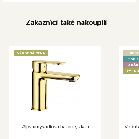
Zákazníci také nakoupili
VÝHODNÁ CENA
BEST
TOP 
U NÁS 
VÝHOD
Alpy umyvadlová baterie, zlatá
Veduta