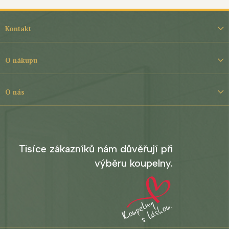
Z
á
Kontakt
p
a
t
O nákupu
í
O nás
Tisíce zákazníků nám důvěřují při
výběru koupelny.