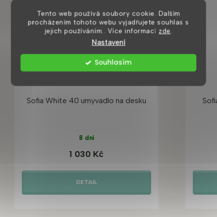
Tento web používá soubory cookie. Dalším
procházením tohoto webu vyjadřujete souhlas s
jejich používáním.. Více informací
zde
.
Nastavení
Souhlasím
Sofia White 40 umyvadlo na desku
Sofi
8 dní
1 030 Kč
DETAIL