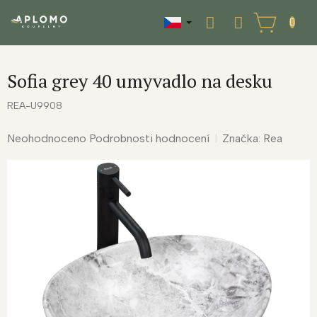
Přejít
na
NÁKUPNÍ
obsah
KOŠÍK
Sofia grey 40 umyvadlo na desku
REA-U9908
Průměrné
Neohodnoceno
Podrobnosti hodnocení
Značka:
Rea
hodnocení
produktu
je
0,0
z
5
hvězdiček.