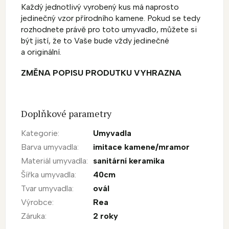
Každý jednotlivý vyrobený kus má naprosto
jedinečný vzor přírodního kamene. Pokud se tedy
rozhodnete právě pro toto umyvadlo, můžete si
být jistí, že to Vaše bude vždy jedinečné
a originální.
ZMĚNA POPISU PRODUTKU VYHRAZNA
Doplňkové parametry
Kategorie
:
Umyvadla
Barva umyvadla
:
imitace kamene/mramor
Materiál umyvadla
:
sanitární keramika
Šířka umyvadla
:
40cm
Tvar umyvadla
:
ovál
Výrobce
:
Rea
Záruka
:
2 roky