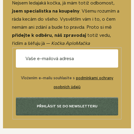
Nejsem ledajaká kočka, já mám totiž odbornost,
jsem specialistka na koupelny
. Všemu rozumím a
ráda kecám do všeho. Vysvětlím vám i to, o čem
nemám ani zdání a bude to pravda. Proto si mě
přidejte k odběru, náš zpravodaj
totiž vedu,
řídím a šéfuju já —
Kočka AploMačka
Vložením e-mailu souhlasíte s
podmínkami ochrany
osobních údajů
PŘIHLÁSIT SE DO NEWSLETTERU