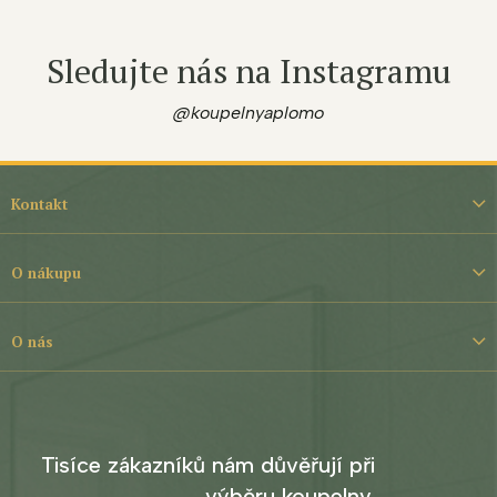
Sledujte nás na Instagramu
@koupelnyaplomo
Z
á
Kontakt
p
a
t
O nákupu
í
O nás
Tisíce zákazníků nám důvěřují při
výběru koupelny.