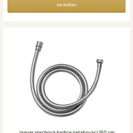
DO KOŠÍKU
Jaguar sprchová hadice natahovací 150 cm