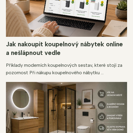
ý
p
i
s
u
Jak nakoupit koupelnový nábytek online
a nešlápnout vedle
Příklady moderních koupelnových sestav, které stojí za
pozornost Při nákupu koupelnového nábytku ...