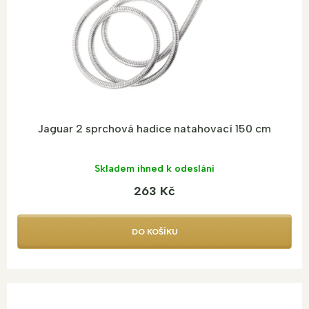
d
u
k
t
ů
Jaguar 2 sprchová hadice natahovací 150 cm
Skladem ihned k odeslání
263 Kč
DO KOŠÍKU