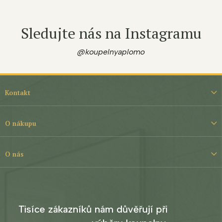
Sledujte nás na Instagramu
@koupelnyaplomo
Z
á
Kontakt
p
a
t
O nákupu
í
O nás
Tisíce zákazníků nám důvěřují při