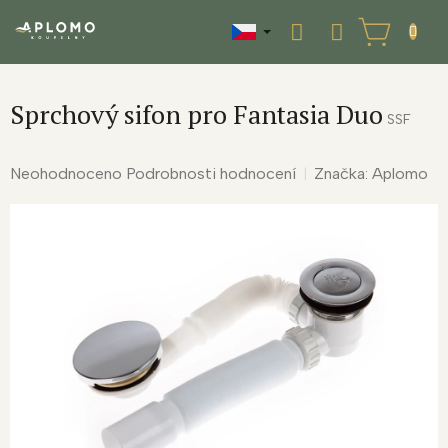
Přejít
na
NÁKUPNÍ
obsah
KOŠÍK
Sprchový sifon pro Fantasia Duo
SSF
Průměrné
Neohodnoceno
Podrobnosti hodnocení
Značka:
Aplomo
hodnocení
produktu
je
0,0
z
5
hvězdiček.