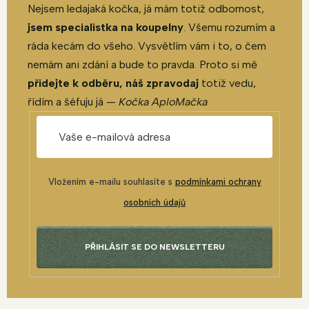
Nejsem ledajaká kočka, já mám totiž odbornost,
jsem specialistka na koupelny
. Všemu rozumím a
ráda kecám do všeho. Vysvětlím vám i to, o čem
nemám ani zdání a bude to pravda. Proto si mě
přidejte k odběru, náš zpravodaj
totiž vedu,
řídím a šéfuju já —
Kočka AploMačka
Vložením e-mailu souhlasíte s
podmínkami ochrany
osobních údajů
PŘIHLÁSIT SE DO NEWSLETTERU