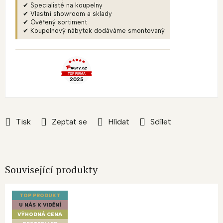
✔ Specialisté na koupelny
✔ Vlastní showroom a sklady
✔ Ověřený sortiment
✔ Koupelnový nábytek dodáváme smontovaný
Tisk
Zeptat se
Hlídat
Sdílet
Související produkty
TOP PRODUKT
U NÁS K VIDĚNÍ
VÝHODNÁ CENA