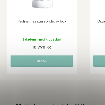
Paulina masážní sprchový box
Držá
Skladem ihned k odeslání
10 790 Kč
DETAIL