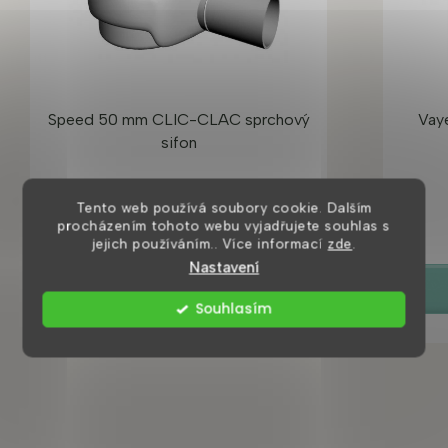
Speed 50 mm CLIC-CLAC sprchový
Vay
sifon
Skladem ihned k odeslání
Tento web používá soubory cookie. Dalším
procházením tohoto webu vyjadřujete souhlas s
726 Kč
jejich používáním.. Více informací
zde
.
Nastavení
DETAIL
Souhlasím