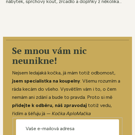
nábytek, sprchový kout, zrcadlo a doplňky z několika...
Se mnou vám nic
neunikne!
Nejsem ledajaká kočka, já mám totiž odbornost,
jsem specialistka na koupelny
. Všemu rozumím a
ráda kecám do všeho. Vysvětlím vám i to, o čem
nemám ani zdání a bude to pravda. Proto si mě
přidejte k odběru, náš zpravodaj
totiž vedu,
řídím a šéfuju já —
Kočka AploMačka