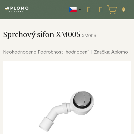
Přejít
na
NÁKUPNÍ
obsah
KOŠÍK
Sprchový sifon XM005
XM005
Průměrné
Neohodnoceno
Podrobnosti hodnocení
Značka:
Aplomo
hodnocení
produktu
je
0,0
z
5
hvězdiček.