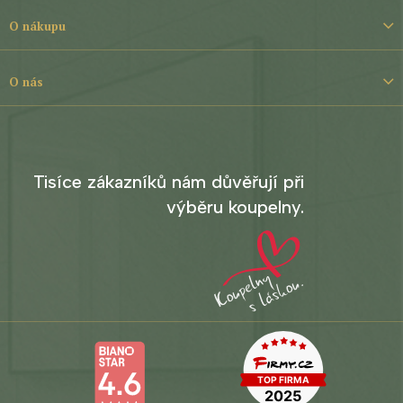
a
t
O nákupu
í
O nás
Tisíce zákazníků nám důvěřují při
výběru koupelny.