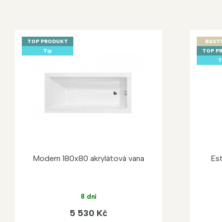
TOP PRODUKT
BEST
Tip
TOP P
T
Modern 180x80 akrylátová vana
Est
8 dní
5 530 Kč