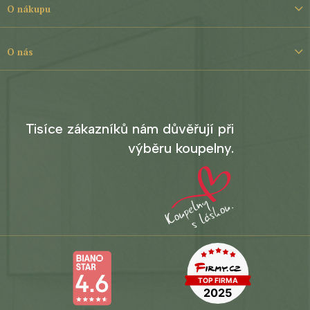
t
O nákupu
í
O nás
Tisíce zákazníků nám důvěřují při
výběru koupelny.