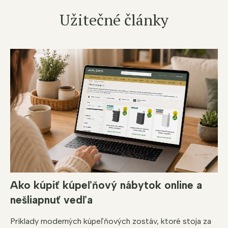
Užitečné články
Ako kúpiť kúpeľňový nábytok online a
nešliapnuť vedľa
Príklady moderných kúpeľňových zostáv, ktoré stoja za