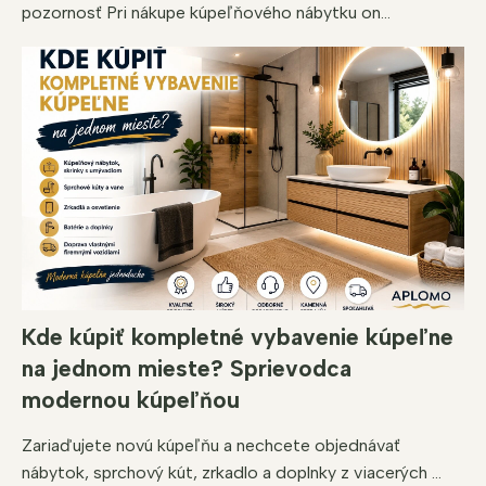
pozornosť Pri nákupe kúpeľňového nábytku on...
Kde kúpiť kompletné vybavenie kúpeľne
na jednom mieste? Sprievodca
modernou kúpeľňou
Zariaďujete novú kúpeľňu a nechcete objednávať
nábytok, sprchový kút, zrkadlo a doplnky z viacerých ...