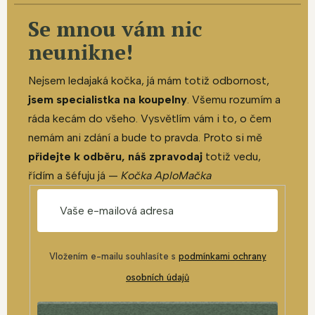
Se mnou vám nic
neunikne!
Nejsem ledajaká kočka, já mám totiž odbornost,
jsem specialistka na koupelny
. Všemu rozumím a
ráda kecám do všeho. Vysvětlím vám i to, o čem
nemám ani zdání a bude to pravda. Proto si mě
přidejte k odběru, náš zpravodaj
totiž vedu,
řídím a šéfuju já —
Kočka AploMačka
Vložením e-mailu souhlasíte s
podmínkami ochrany
osobních údajů