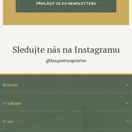
PŘIHLÁSIT SE DO NEWSLETTERU
Sledujte nás na Instagramu
@koupelnyaplomo
Z
á
Kontakt
p
a
t
O nákupu
í
O nás