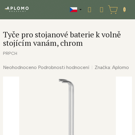
Přejít
na
NÁKUPNÍ
obsah
KOŠÍK
Tyče pro stojanové baterie k volně
stojícím vanám, chrom
PRPCH
Průměrné
Neohodnoceno
Podrobnosti hodnocení
Značka:
Aplomo
hodnocení
produktu
je
0,0
z
5
hvězdiček.