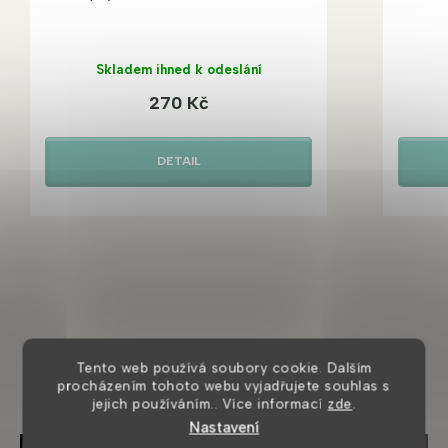
Skladem ihned k odeslání
270 Kč
DETAIL
Užitečné články
Tento web používá soubory cookie. Dalším
procházením tohoto webu vyjadřujete souhlas s
jejich používáním.. Více informací
zde
.
Nastavení