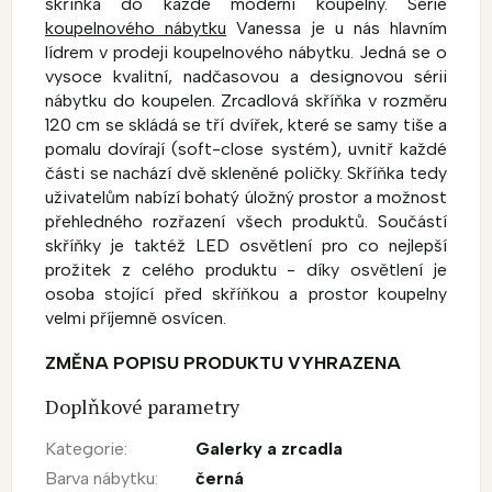
skříňka do každé moderní koupelny. Série
koupelnového nábytku
Vanessa je u nás hlavním
lídrem v prodeji koupelnového nábytku. Jedná se o
vysoce kvalitní, nadčasovou a designovou sérii
nábytku do koupelen. Zrcadlová skříňka v rozměru
120 cm se skládá se tří dvířek, které se samy tiše a
pomalu dovírají (soft-close systém), uvnitř každé
části se nachází dvě skleněné poličky. Skříňka tedy
uživatelům nabízí bohatý úložný prostor a možnost
přehledného rozřazení všech produktů. Součástí
skříňky je taktéž LED osvětlení pro co nejlepší
prožitek z celého produktu - díky osvětlení je
osoba stojící před skříňkou a prostor koupelny
velmi příjemně osvícen.
ZMĚNA POPISU PRODUKTU VYHRAZENA
Doplňkové parametry
Kategorie
:
Galerky a zrcadla
Barva nábytku
:
černá