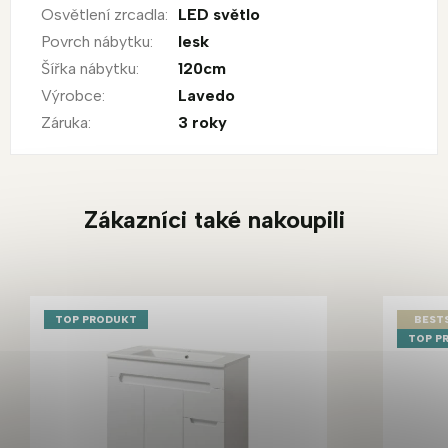
Osvětlení zrcadla
:
LED světlo
Povrch nábytku
:
lesk
Šířka nábytku
:
120cm
Výrobce
:
Lavedo
Záruka
:
3 roky
Zákazníci také nakoupili
TOP PRODUKT
BEST
TOP P