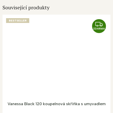
Související produkty
BESTSELLER
Z
ZDARMA
D
A
R
M
A
Vanessa Black 120 koupelnová skříňka s umyvadlem