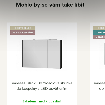
Mohlo by se vám také líbit
BESTSELLER
BEST
U NÁS K VIDĚNÍ
TOP P
U NÁS 
Vanessa Black 100 zrcadlová skříňka
Vaness
do koupelny s LED osvětlením
do 
Skladem ihned k odeslání