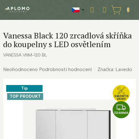
Přejít
na
NÁKUPNÍ
obsah
KOŠÍK
Vanessa Black 120 zrcadlová skříňka
do koupelny s LED osvětlením
VANESSA VNM-120 BL
Průměrné
Neohodnoceno
Podrobnosti hodnocení
Značka:
Lavedo
hodnocení
produktu
Tip
je
0,0
TOP PRODUKT
SMONTO
VÁNO
z
Z
5
ZDARMA
D
hvězdiček.
A
R