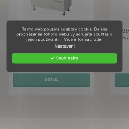
Tento web používá soubory cookie. Dalším
Marco Vesta 80 koupelnová skříňka
Mar
procházením tohoto webu vyjadřujete souhlas s
s umyvadlem
umyva
jejich používáním.. Více informací
zde
.
Nastavení
2 až 4 týdny
Souhlasím
8 790 Kč
DETAIL