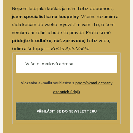
Nejsem ledajaká kočka, já mám totiž odbornost,
jsem specialistka na koupelny
. Všemu rozumím a
ráda kecám do všeho. Vysvětlím vám i to, o čem
nemám ani zdání a bude to pravda. Proto si mě
přidejte k odběru, náš zpravodaj
totiž vedu,
řídím a šéfuju já —
Kočka AploMačka
Vložením e-mailu souhlasíte s
podmínkami ochrany
osobních údajů
PŘIHLÁSIT SE DO NEWSLETTERU