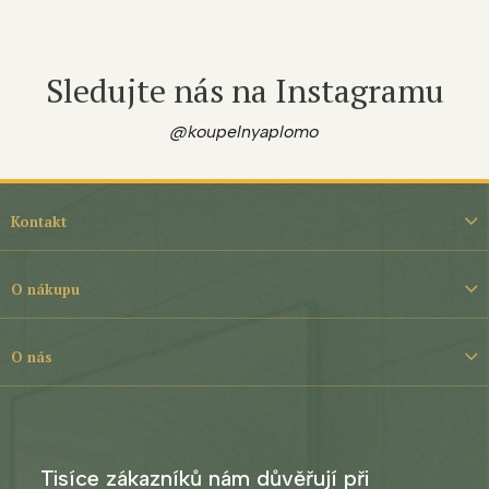
Sledujte nás na Instagramu
@koupelnyaplomo
Z
á
Kontakt
p
a
t
O nákupu
í
O nás
Tisíce zákazníků nám důvěřují při