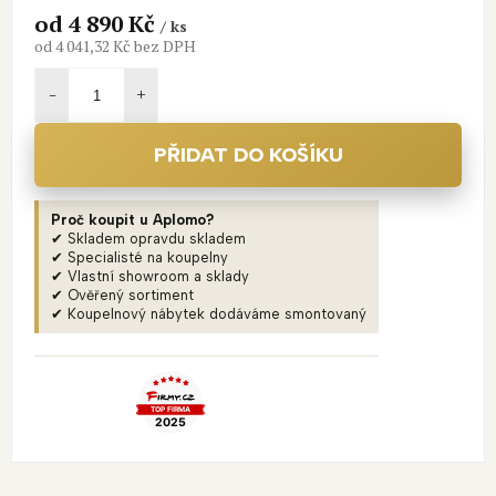
od
4 890 Kč
/ ks
od
4 041,32 Kč
bez DPH
Měrná
cena:
PŘIDAT DO KOŠÍKU
Proč koupit u Aplomo?
✔ Skladem opravdu skladem
✔ Specialisté na koupelny
✔ Vlastní showroom a sklady
✔ Ověřený sortiment
✔ Koupelnový nábytek dodáváme smontovaný