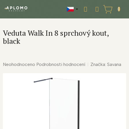
Přejít
na
NÁKUPNÍ
obsah
KOŠÍK
Veduta Walk In 8 sprchový kout,
black
Průměrné
Neohodnoceno
Podrobnosti hodnocení
Značka:
Savana
hodnocení
produktu
je
0,0
z
5
hvězdiček.