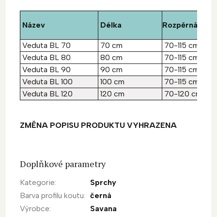
Název
Délka
Rozpěrná šířka
Veduta BL 70
70 cm
70-115 cm
Veduta BL 80
80 cm
70-115 cm
Veduta BL 90
90 cm
70-115 cm
Veduta BL 100
100 cm
70-115 cm
Veduta BL 120
120 cm
70-120 cm
ZMĚNA POPISU PRODUKTU VYHRAZENA
Doplňkové parametry
Kategorie
:
Sprchy
Barva profilu koutu
:
černá
Výrobce
:
Savana