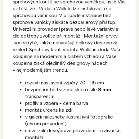
sprchových koutů se sprchovou vaničkou, jistě Vás
potěší, že i Veduta Walk In lze instalovat i se
sprchovou vaničkou. V případě instalace bez
sprchové vaničky získáte bezbariérový přístup.
Univerzální provedení pravé nebo levé varianty si
dle potřeby zvolíte při montáži. Montážní prvky
jsou skryté, takže nenarušují celkový designový
vzhled. Sprchový kout Veduta Walk-in dodá Vaši
koupelně na moderním a čistém vzhledu a Vaše
koupelna získá ojedinělý designový nádech
v nejmodernějším trendu.
rozsah nastavení vzpěry 70 - 115 cm
bezpečnostní tvrzené sklo o síle
8 mm
-
transparentní
profily a vzpěra - černá barva
montáž určena ke zdi
v galerii naleznete ilustrativní fotografie
(
chrom
provedení)
univerzální levé/pravé provedení - ovlivní se
montáží