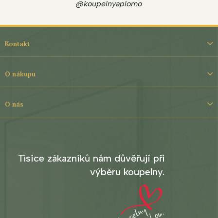
@koupelnyaplomo
Z
á
Kontakt
p
a
t
O nákupu
í
O nás
Tisíce zákazníků nám důvěřují při
výběru koupelny.