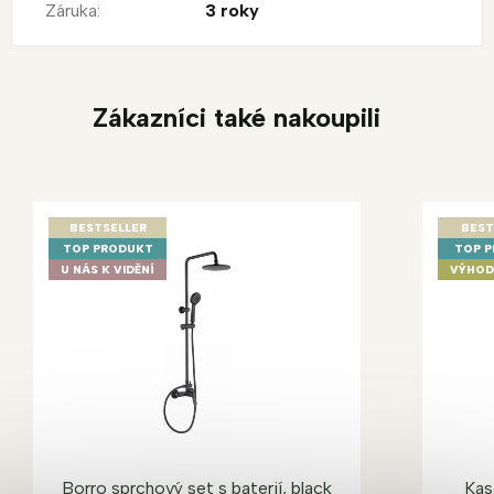
Záruka
:
3 roky
Zákazníci také nakoupili
BESTSELLER
BEST
TOP PRODUKT
TOP 
U NÁS K VIDĚNÍ
VÝHOD
Borro sprchový set s baterií, black
Kas