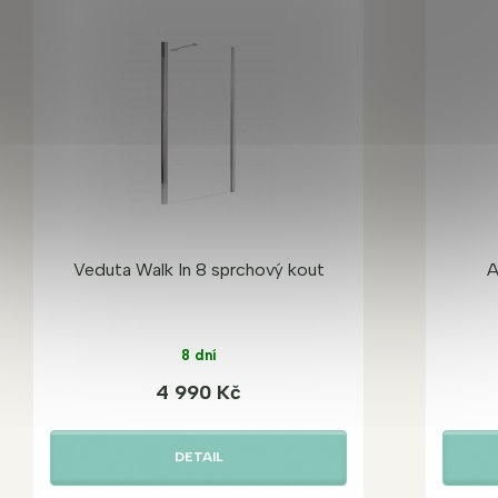
Veduta Walk In 8 sprchový kout
A
8 dní
4 990 Kč
DETAIL