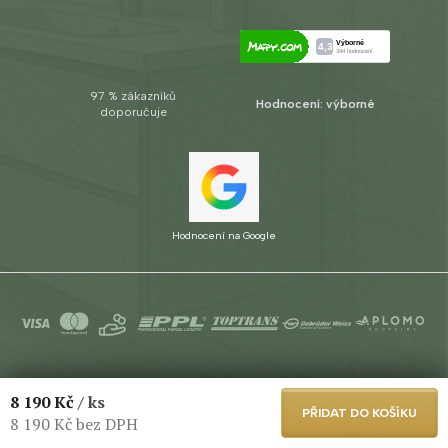
97 % zákazníků
Hodnocení: výborné
doporučuje
Hodnocení na Google
Copyright 2026
Aplomo s.r.o.
. Všechna práva vyhrazena.
Upravit
8 190 Kč
/ ks
nastavení cookies
PŘIDAT DO KOŠÍKU
8 190 Kč bez DPH