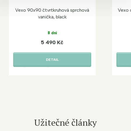
Vexo 90x90 čtvrtkruhová sprchová
Vexo 
vanička, black
8 dní
5 490 Kč
DETAIL
Užitečné články