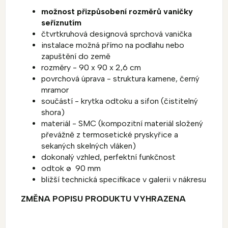
možnost přizpůsobení rozměrů vaničky
seříznutím
čtvrtkruhová designová sprchová vanička
instalace možná přímo na podlahu nebo
zapuštění do země
rozměry - 90 x 90 x 2,6 cm
povrchová úprava - struktura kamene, černý
mramor
součástí - krytka odtoku a sifon (čistitelný
shora)
materiál - SMC (
kompozitní materiál složený
převážně z termosetické pryskyřice a
sekaných skelných vláken)
dokonalý vzhled, perfektní funkčnost
odtok
ø
90 mm
bližší technická specifikace v galerii v nákresu
ZMĚNA POPISU PRODUKTU VYHRAZENA