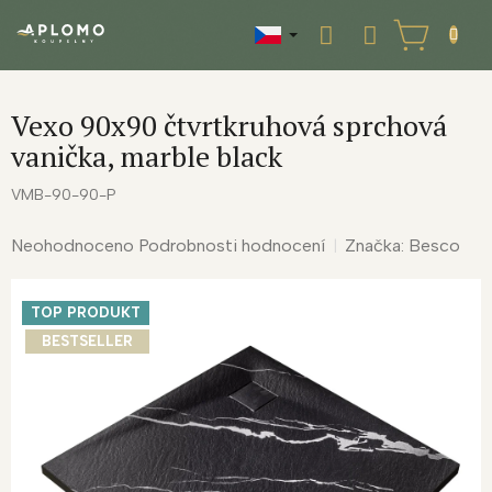
Přejít
na
NÁKUPNÍ
obsah
KOŠÍK
Vexo 90x90 čtvrtkruhová sprchová
vanička, marble black
VMB-90-90-P
Průměrné
Neohodnoceno
Podrobnosti hodnocení
Značka:
Besco
hodnocení
produktu
TOP PRODUKT
je
0,0
BESTSELLER
z
5
hvězdiček.