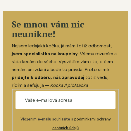
Se mnou vám nic
neunikne!
Nejsem ledajaká kočka, já mám totiž odbornost,
jsem specialistka na koupelny
. Všemu rozumím a
ráda kecám do všeho. Vysvětlím vám i to, o čem
nemám ani zdání a bude to pravda. Proto si mě
přidejte k odběru, náš zpravodaj
totiž vedu,
řídím a šéfuju já —
Kočka AploMačka
Vložením e-mailu souhlasíte s
podmínkami ochrany
osobních údajů