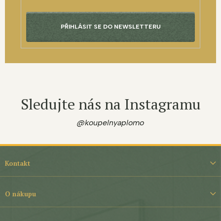
PŘIHLÁSIT SE DO NEWSLETTERU
Sledujte nás na Instagramu
@koupelnyaplomo
Z
á
Kontakt
p
a
t
O nákupu
í