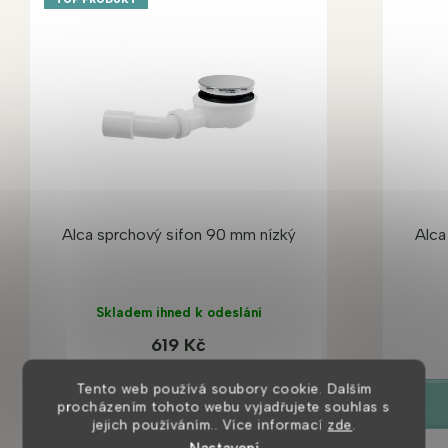
Alca sprchový sifon 90 mm nízký
Alca
Skladem ihned k odeslání
619 Kč
Tento web používá soubory cookie. Dalším
DETAIL
procházením tohoto webu vyjadřujete souhlas s
jejich používáním.. Více informací
zde
.