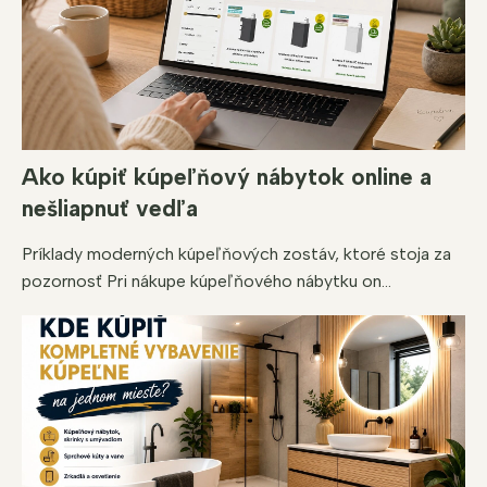
Ako kúpiť kúpeľňový nábytok online a
nešliapnuť vedľa
Príklady moderných kúpeľňových zostáv, ktoré stoja za
pozornosť Pri nákupe kúpeľňového nábytku on...