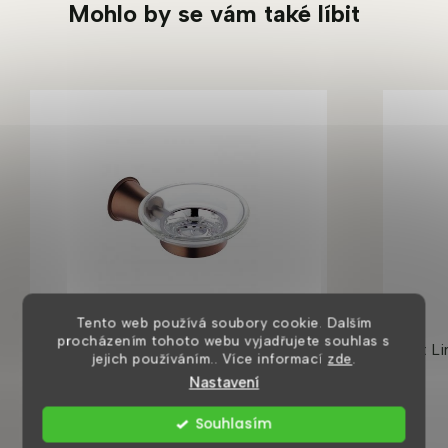
Mohlo by se vám také líbit
Tento web používá soubory cookie. Dalším
procházením tohoto webu vyjadřujete souhlas s
Art Line skleněná mýdlenka s
Art Li
jejich používáním.. Více informací
zde
.
mosazným držákem, starožitná měď
Nastavení
Souhlasím
8 dní