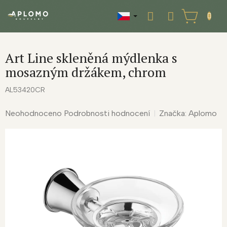
Přejít
na
NÁKUPNÍ
obsah
KOŠÍK
Art Line skleněná mýdlenka s
mosazným držákem, chrom
AL53420CR
Průměrné
Neohodnoceno
Podrobnosti hodnocení
Značka:
Aplomo
hodnocení
produktu
je
0,0
z
5
hvězdiček.