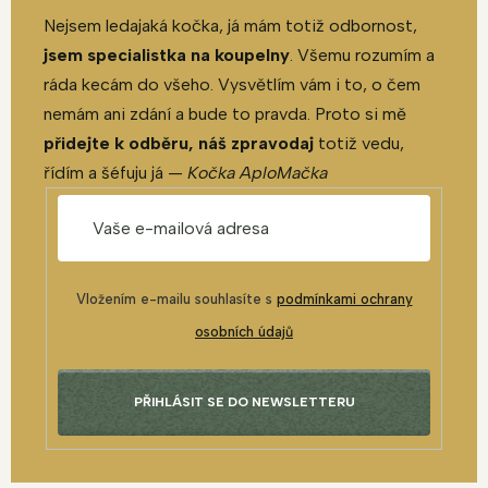
Nejsem ledajaká kočka, já mám totiž odbornost,
jsem specialistka na koupelny
. Všemu rozumím a
ráda kecám do všeho. Vysvětlím vám i to, o čem
nemám ani zdání a bude to pravda. Proto si mě
přidejte k odběru, náš zpravodaj
totiž vedu,
řídím a šéfuju já —
Kočka AploMačka
Vložením e-mailu souhlasíte s
podmínkami ochrany
osobních údajů
PŘIHLÁSIT SE DO NEWSLETTERU