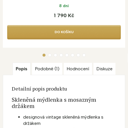
8 dní
1 790 Kč
DO KOŠÍKU
Popis
Podobné (1)
Hodnocení
Diskuze
Detailní popis produktu
Skleněná mýdlenka s mosazným
držákem
designová vintage skleněná mýdlenka s
držákem