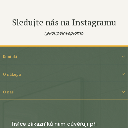
Sledujte nás na Instagramu
@koupelnyaplomo
Z
á
Kontakt
p
a
t
O nákupu
í
O nás
Tisíce zákazníků nám důvěřují při