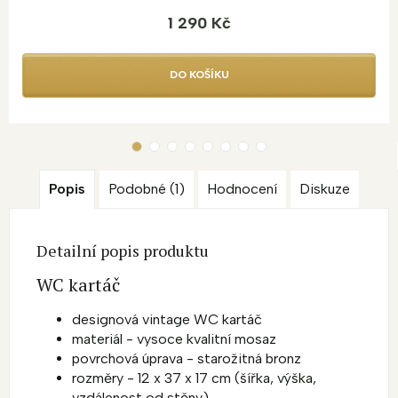
1 290 Kč
DO KOŠÍKU
Popis
Podobné (1)
Hodnocení
Diskuze
Detailní popis produktu
WC kartáč
designová vintage WC kartáč
materiál - vysoce kvalitní mosaz
povrchová úprava - starožitná bronz
rozměry - 12 x 37 x 17 cm (šířka, výška,
vzdálenost od stěny)