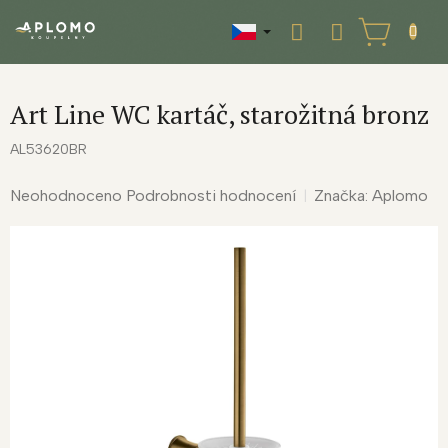
Přejít
na
NÁKUPNÍ
obsah
KOŠÍK
Art Line WC kartáč, starožitná bronz
AL53620BR
Průměrné
Neohodnoceno
Podrobnosti hodnocení
Značka:
Aplomo
hodnocení
produktu
je
0,0
z
5
hvězdiček.