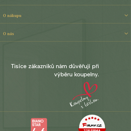
p
a
t
O nákupu
í
O nás
Tisíce zákazníků nám důvěřují při
výběru koupelny.