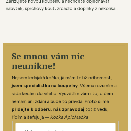
Zařizujete novou koupelnu a nechcete objednávat
nábytek, sprchový kout, zrcadlo a doplňky z několika...
Se mnou vám nic
neunikne!
Nejsem ledajaká kočka, já mám totiž odbornost,
jsem specialistka na koupelny
. Všemu rozumím a
ráda kecám do všeho. Vysvětlím vám i to, o čem
nemám ani zdání a bude to pravda. Proto si mě
přidejte k odběru, náš zpravodaj
totiž vedu,
řídím a šéfuju já —
Kočka AploMačka