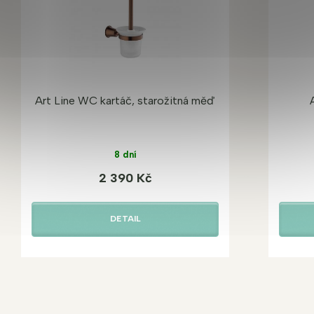
Art Line WC kartáč, starožitná měď
8 dní
2 390 Kč
DETAIL