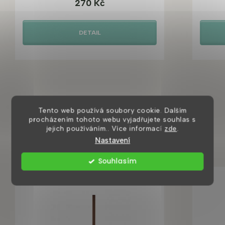
270 Kč
DETAIL
Tento web používá soubory cookie. Dalším
procházením tohoto webu vyjadřujete souhlas s
Mohlo by se vám také líbit
jejich používáním.. Více informací
zde
.
Nastavení
Souhlasím