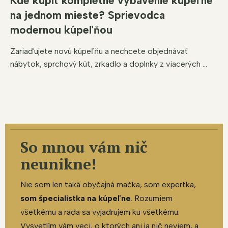
Kde kúpiť kompletné vybavenie kúpeľne
na jednom mieste? Sprievodca
modernou kúpeľňou
Zariaďujete novú kúpeľňu a nechcete objednávať
nábytok, sprchový kút, zrkadlo a doplnky z viacerých ...
So mnou vám nič
neunikne!
Nie som len taká obyčajná mačka, som expertka,
som špecialistka na kúpeľne
. Rozumiem
všetkému a rada sa vyjadrujem ku všetkému.
Vysvetlím vám veci, o ktorých ani ja nič neviem, a