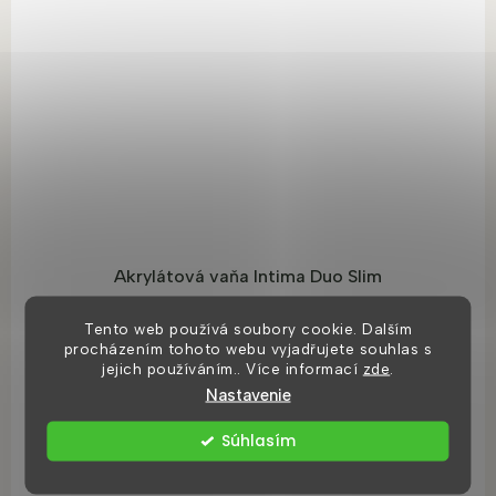
Akrylátová vaňa Intima Duo Slim
Tento web používá soubory cookie. Dalším
8 dní
procházením tohoto webu vyjadřujete souhlas s
jejich používáním.. Více informací
zde
.
€518,44
od
Nastavenie
Súhlasím
DETAIL