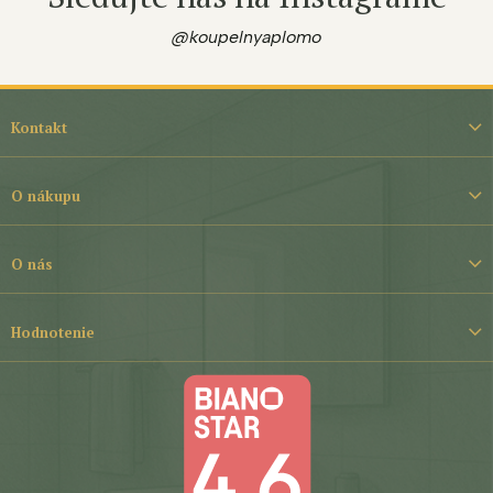
@koupelnyaplomo
Z
á
Kontakt
p
ä
t
O nákupu
i
e
O nás
Hodnotenie