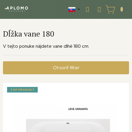
Prejsť
na
NÁKUPNÝ
obsah
KOŠÍK
Dĺžka vane 180
V tejto ponuke nájdete vane dlhé 180 cm.
Otvoriť filter
V
ý
TOP PRODUKT
p
i
s
p
r
o