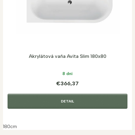
d
u
k
t
o
v
Akrylátová vaňa Avita Slim 180x80
8 dní
€366,37
DETAIL
180cm