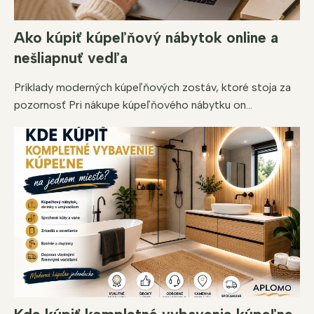
u
Ako kúpiť kúpeľňový nábytok online a
nešliapnuť vedľa
Príklady moderných kúpeľňových zostáv, ktoré stoja za
pozornosť Pri nákupe kúpeľňového nábytku on...