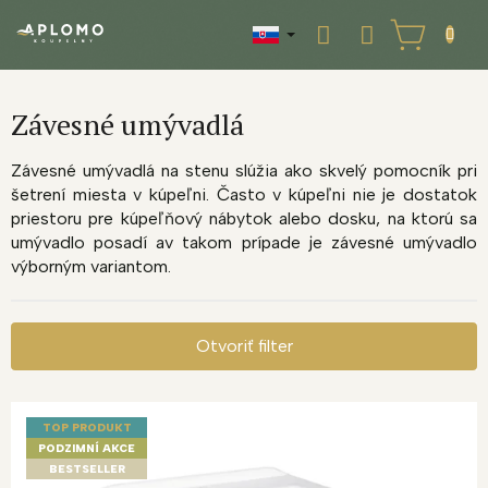
Prejsť
na
NÁKUPNÝ
obsah
KOŠÍK
Závesné umývadlá
Závesné umývadlá na stenu slúžia ako skvelý pomocník pri
šetrení miesta v kúpeľni. Často v kúpeľni nie je dostatok
priestoru pre kúpeľňový nábytok alebo dosku, na ktorú sa
umývadlo posadí av takom prípade je závesné umývadlo
výborným variantom.
Otvoriť filter
V
ý
TOP PRODUKT
p
PODZIMNÍ AKCE
i
BESTSELLER