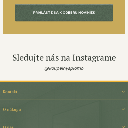
PRIHLÁSTE SA K ODBERU NOVINIEK
Sledujte nás na Instagrame
@koupelnyaplomo
Z
á
Kontakt
p
ä
t
O nákupu
i
e
O nás