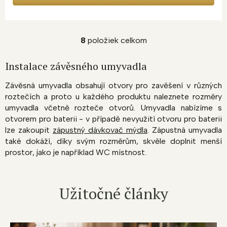
8
položiek celkom
O
v
l
Instalace závěsného umyvadla
á
d
Závěsná umyvadla obsahují otvory pro zavěšení v různých
a
roztečích a proto u každého produktu naleznete rozměry
c
umyvadla včetně rozteče otvorů. Umyvadla nabízíme s
i
otvorem pro baterii - v případě nevyužití otvoru pro baterii
e
p
lze zakoupit
zápustný dávkovač mýdla
. Zápustná umyvadla
r
také dokáží, díky svým rozměrům, skvěle doplnit menší
v
prostor, jako je například WC místnost.
k
y
v
ý
Užitočné články
p
i
s