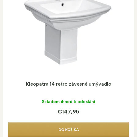
s
p
r
o
d
u
k
t
o
v
Kleopatra 14 retro závesné umývadlo
Skladem ihned k odeslání
€147,95
DO KOŠÍKA