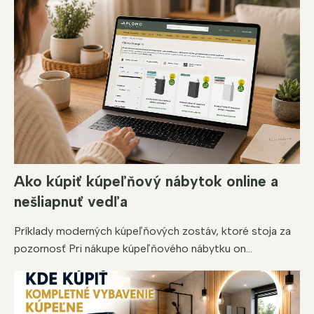
u
Ako kúpiť kúpeľňový nábytok online a
nešliapnuť vedľa
Príklady moderných kúpeľňových zostáv, ktoré stoja za
pozornosť Pri nákupe kúpeľňového nábytku on...