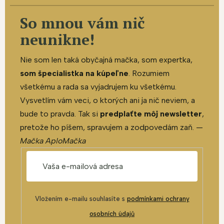
So mnou vám nič
neunikne!
Nie som len taká obyčajná mačka, som expertka,
som špecialistka na kúpeľne
. Rozumiem
všetkému a rada sa vyjadrujem ku všetkému.
Vysvetlím vám veci, o ktorých ani ja nič neviem, a
bude to pravda. Tak si
predplaťte môj newsletter
,
pretože ho píšem, spravujem a zodpovedám zaň. —
Mačka AploMačka
Vložením e-mailu souhlasíte s
podmínkami ochrany
osobních údajů