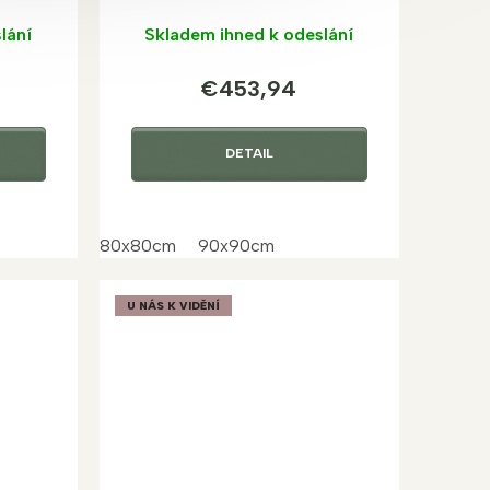
lání
Skladem ihned k odeslání
€453,94
DETAIL
80x80cm
90x90cm
U NÁS K VIDĚNÍ