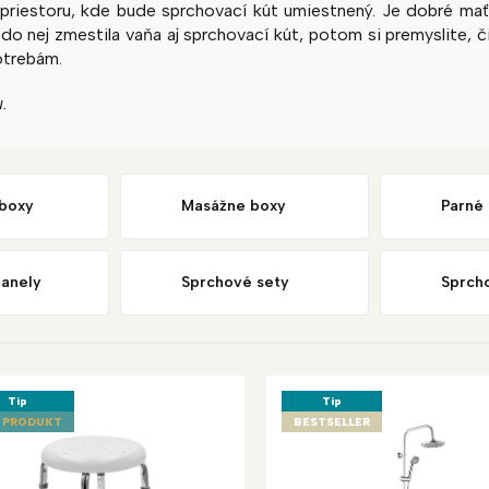
j priestoru, kde bude sprchovací kút umiestnený. Je dobré ma
o nej zmestila vaňa aj sprchovací kút, potom si premyslite, č
otrebám.
.
boxy
Masážne boxy
Parné
anely
Sprchové sety
Sprch
Tip
Tip
 PRODUKT
BESTSELLER