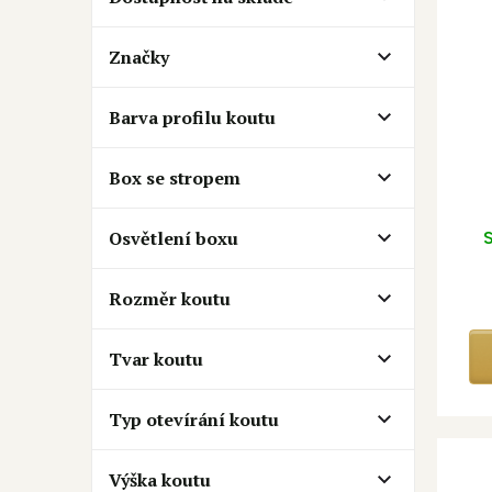
p
a
r
n
o
e
Značky
d
l
u
Barva profilu koutu
k
t
o
Box se stropem
v
Osvětlení boxu
S
Rozměr koutu
Tvar koutu
Typ otevírání koutu
Výška koutu