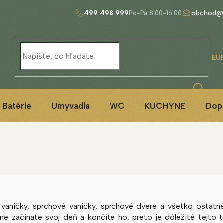
499 498 999
obchod@
EU
Batérie
Umyvadla
WC
KUCHYNE
Dop
 vaničky, sprchové vaničky, sprchové dvere a všetko ostatn
ne začínate svoj deň a končíte ho, preto je dôležité tejto