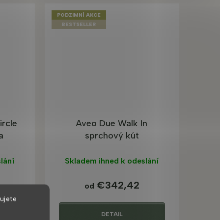
PODZIMNÍ AKCE
BESTSELLER
ircle
Aveo Due Walk In
a
sprchový kút
lání
Skladem ihned k odeslání
€342,42
od
ujete
DETAIL