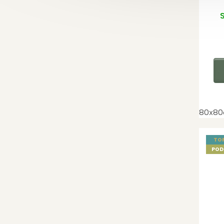
S
80x80
TO
POD