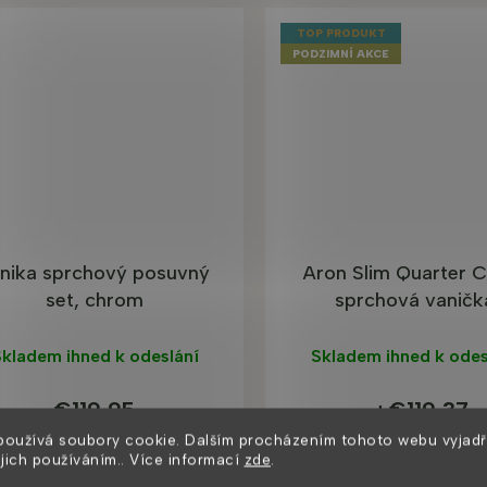
TOP PRODUKT
PODZIMNÍ AKCE
nika sprchový posuvný
Aron Slim Quarter C
set, chrom
sprchová vaničk
kladem ihned k odeslání
Skladem ihned k odes
€119,95
€119,37
od
používá soubory cookie. Dalším procházením tohoto webu vyjadř
ejich používáním.. Více informací
zde
.
DO KOŠÍKA
DETAIL