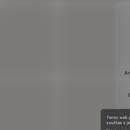
Ar
S
Tento web 
souhlas s j