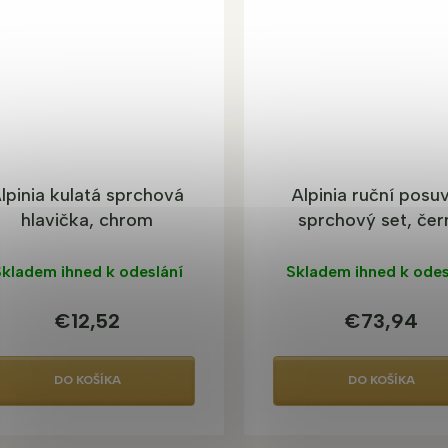
lpinia kulatá sprchová
Alpinia ruční posu
hlavička, chrom
sprchový set, čer
kladem ihned k odeslání
Skladem ihned k odes
€12,52
€73,94
DO KOŠÍKA
DO KOŠÍKA