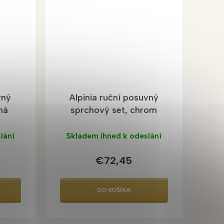
vný
Alpinia ruční posuvný
ná
sprchový set, chrom
lání
Skladem ihned k odeslání
€72,45
DO KOŠÍKA