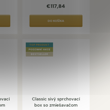
€117,84
DO KOŠÍKA
TOP PRODUKT
PODZIMNÍ AKCE
BESTSELLER
ovací
Classic sivý sprchovací
čom
box so zmiešavačom