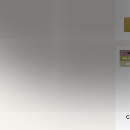
U N
POD
BE
C