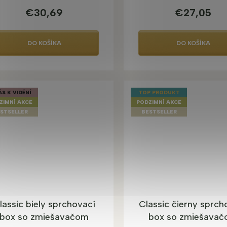
€30,69
€27,05
DO KOŠÍKA
DO KOŠÍKA
ÁS K VIDĚNÍ
TOP PRODUKT
ZIMNÍ AKCE
PODZIMNÍ AKCE
STSELLER
BESTSELLER
lassic biely sprchovací
Classic čierny sprch
box so zmiešavačom
box so zmiešava