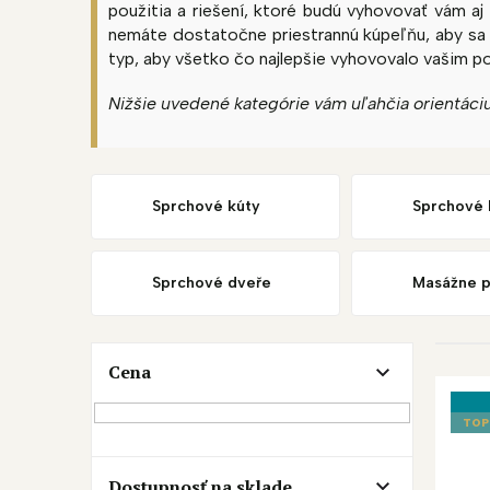
použitia a riešení, ktoré budú vyhovovať vám a
nemáte dostatočne priestrannú kúpeľňu, aby sa d
typ, aby všetko čo najlepšie vyhovovalo vašim p
Nižšie uvedené kategórie vám uľahčia orientáciu
Sprchové kúty
Sprchové 
Sprchové dveře
Masážne p
B
Cena
V
o
ý
č
p
n
TOP
i
ý
s
p
Dostupnosť na sklade