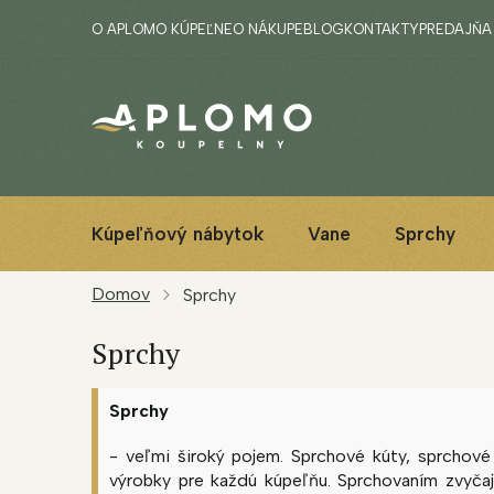
Prejsť
O APLOMO KÚPEĽNE
O NÁKUPE
BLOG
KONTAKTY
PREDAJŇA
na
obsah
Kúpeľňový nábytok
Vane
Sprchy
Domov
Sprchy
Sprchy
Sprchy
- veľmi široký pojem. Sprchové kúty, sprchové
výrobky pre každú kúpeľňu. Sprchovaním zvyčaj