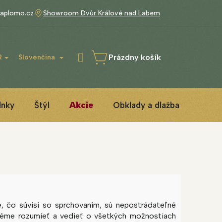
aplomo.cz
Showroom Dvůr Králové nad Labem
Prázdny košík
R
Slovenčina
NÁKUPNÝ
KOŠÍK
lnky
Štýl
Akcie
Obklady a dlažba
3D IN
é, čo súvisí so sprchovaním, sú nepostrádateľné
 téme rozumieť a vedieť o všetkých možnostiach