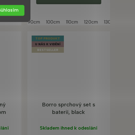
Súhlasím
90cm
100cm
110cm
120cm
130cm
140c
TOP PRODUKT
U NÁS K VIDĚNÍ
BESTSELLER
vný
Borro sprchový set s
rom
baterií, black
lání
Skladem ihned k odeslání