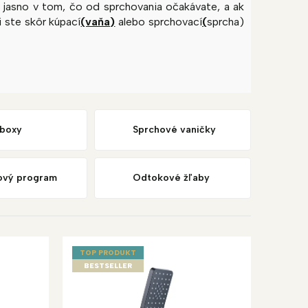
ť jasno v tom, čo od sprchovania očakávate, a ak
i ste skôr kúpací
(vaňa)
alebo sprchovací
(
sprcha)
 boxy
Sprchové vaničky
ový program
Odtokové žľaby
TOP PRODUKT
BESTSELLER