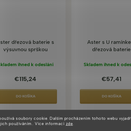
ster dřezová baterie s
Aster s U ramínk
výsuvnou sprškou
dřezová baterie
kladem ihned k odeslání
Skladem ihned k odes
€115,24
€57,41
DO KOŠÍKA
DO KOŠÍKA
používá soubory cookie. Dalším procházením tohoto webu vyjadř
ejich používáním.. Více informací
zde
.
S K VIDĚNÍ
U NÁS K VIDĚNÍ
PODZIMNÍ AKCE