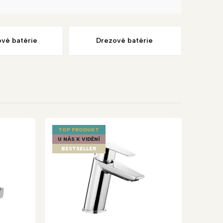
ové batérie
Drezové batérie
TOP PRODUKT
U NÁS K VIDĚNÍ
BESTSELLER