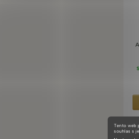
A
S
Tento web 
souhlas s j
U NÁ