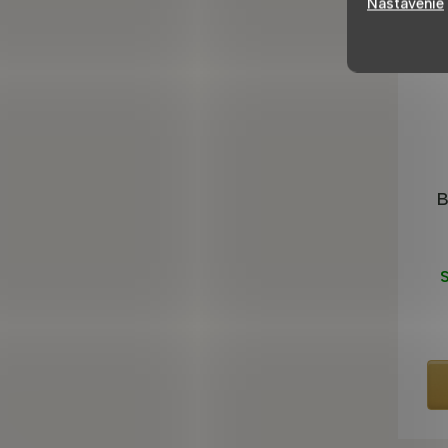
Nastavenie
B
S