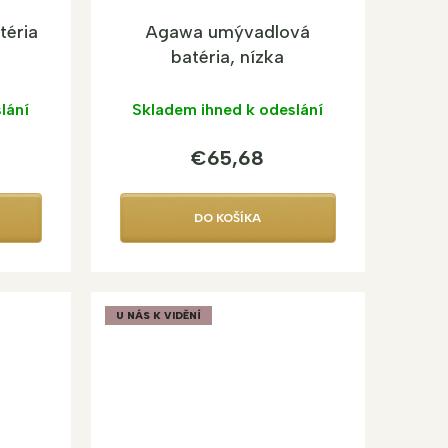
téria
Agawa umývadlová
batéria, nízka
lání
Skladem ihned k odeslání
€65,68
DO KOŠÍKA
U NÁS K VIDĚNÍ