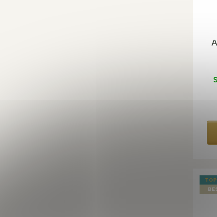
A
S
TOP
BE