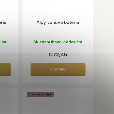
rie
Alpy vanová baterie
lání
Skladem ihned k odeslání
€72,45
DO KOŠÍKA
U NÁS K VIDĚNÍ