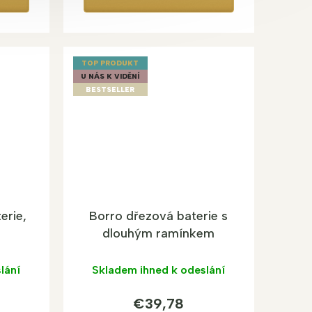
TOP PRODUKT
U NÁS K VIDĚNÍ
BESTSELLER
erie,
Borro dřezová baterie s
dlouhým ramínkem
lání
Skladem ihned k odeslání
€39,78