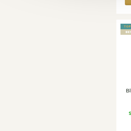
TOP
BE
B
S