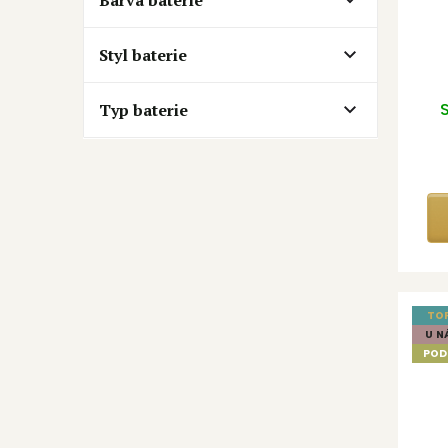
k
t
o
Styl baterie
v
Typ baterie
S
TO
U N
POD