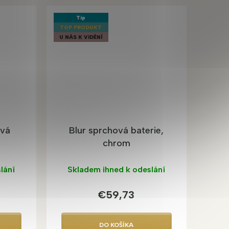
Tip
TOP PRODUKT
U NÁS K VIDĚNÍ
ová
Blur sprchová baterie,
chrom
lání
Skladem ihned k odeslání
€59,73
DO KOŠÍKA