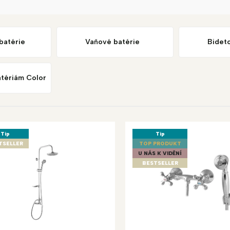
batérie
Vaňové batérie
Bidet
atériám Color
Tip
Tip
TSELLER
TOP PRODUKT
U NÁS K VIDĚNÍ
BESTSELLER