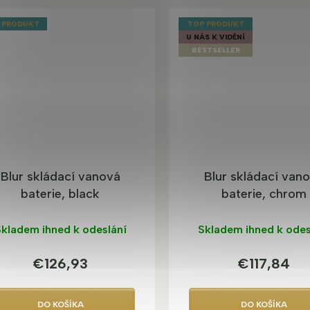
 PRODUKT
TOP PRODUKT
U NÁS K VIDĚNÍ
BESTSELLER
Blur skládací vanová
Blur skládací van
baterie, black
baterie, chrom
kladem ihned k odeslání
Skladem ihned k odes
€126,93
€117,84
DO KOŠÍKA
DO KOŠÍKA