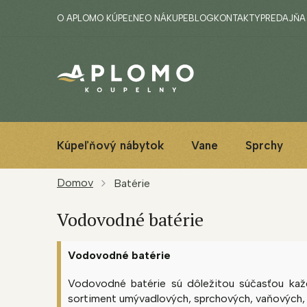
Prejsť
O APLOMO KÚPEĽNE
O NÁKUPE
BLOG
KONTAKTY
PREDAJŇA
na
obsah
Kúpeľňový nábytok
Vane
Sprchy
Domov
Batérie
Vodovodné batérie
Vodovodné batérie
Vodovodné batérie sú dôležitou súčasťou kaž
sortiment umývadlových, sprchových, vaňových, bi