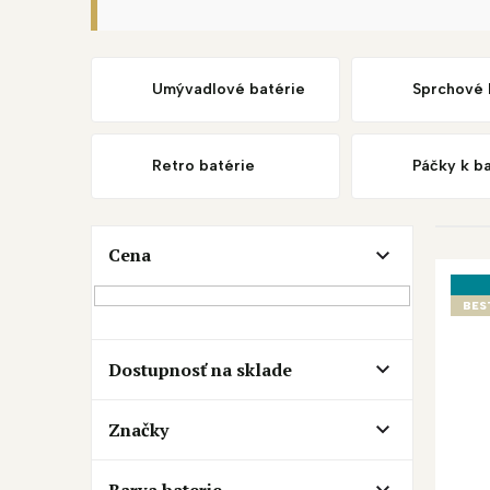
Umývadlové batérie
Sprchové 
Retro batérie
Páčky k b
B
Cena
V
o
ý
č
p
n
BES
i
ý
s
p
Dostupnosť na sklade
p
a
r
n
o
e
Značky
d
l
u
Barva baterie