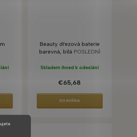
em
Beauty dřezová baterie
barevná, bílá
POSLEDNÍ
VYSTAVENÝ KUS
lání
Skladem ihned k odeslání
€65,68
DO KOŠÍKA
ujete