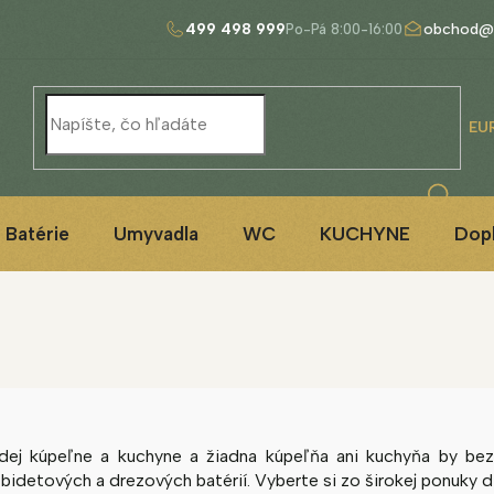
499 498 999
obchod@
EU
Batérie
Umyvadla
WC
KUCHYNE
Dop
dej kúpeľne a kuchyne a žiadna kúpeľňa ani kuchyňa by bez
detových a drezových batérií. Vyberte si zo širokej ponuky diz