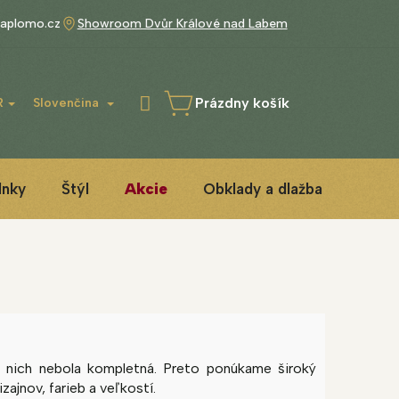
aplomo.cz
Showroom Dvůr Králové nad Labem
Prázdny košík
R
Slovenčina
NÁKUPNÝ
KOŠÍK
lnky
Štýl
Akcie
Obklady a dlažba
3D IN
 nich nebola kompletná. Preto ponúkame široký
ajnov, farieb a veľkostí.