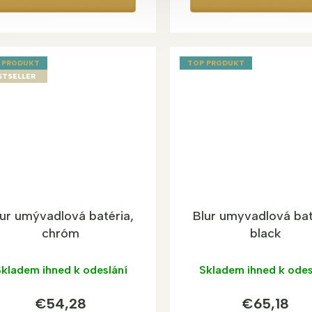
 PRODUKT
TOP PRODUKT
STSELLER
lur umývadlová batéria,
Blur umyvadlová bat
chróm
black
kladem ihned k odeslání
Skladem ihned k odes
€54,28
€65,18