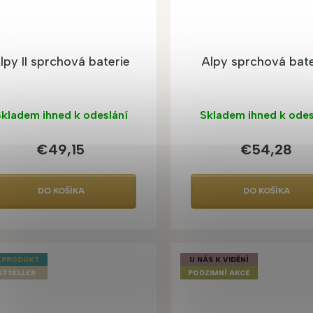
lpy II sprchová baterie
Alpy sprchová bate
kladem ihned k odeslání
Skladem ihned k odes
€49,15
€54,28
DO KOŠÍKA
DO KOŠÍKA
 PRODUKT
U NÁS K VIDĚNÍ
STSELLER
PODZIMNÍ AKCE