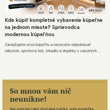
Kde kúpiť kompletné vybavenie kúpeľne
na jednom mieste? Sprievodca
modernou kúpeľňou
Zariaďujete novú kúpeľňu a nechcete objednávať
nábytok, sprchový kút, zrkadlo a doplnky z viacerých ...
So mnou vám nič
neunikne!
Nie som len taká obyčajná mačka, som expertka,