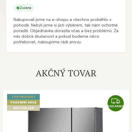
Zuzana
Nakupovali jsme na e-shopu a všechno proběhlo v
pohodě. Nebyli jsme si jisti výběrem, tak nám ochotně
poradili. Objednávka dorazila včas a bez problémů. Za
nás dobrá zkušenost a pokud budeme něco
potřebovat, nakoupíme rádi znovu.
AKČNÝ TOVAR
TOP PRODUKT
Z
PODZIMNÍ AKCE
ZADARMO
A
BESTSELLER
D
A