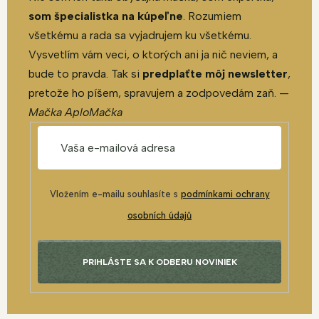
som špecialistka na kúpeľne
. Rozumiem
všetkému a rada sa vyjadrujem ku všetkému.
Vysvetlím vám veci, o ktorých ani ja nič neviem, a
bude to pravda. Tak si
predplaťte môj newsletter
,
pretože ho píšem, spravujem a zodpovedám zaň. —
Mačka AploMačka
Vložením e-mailu souhlasíte s
podmínkami ochrany
osobních údajů
PRIHLÁSTE SA K ODBERU NOVINIEK