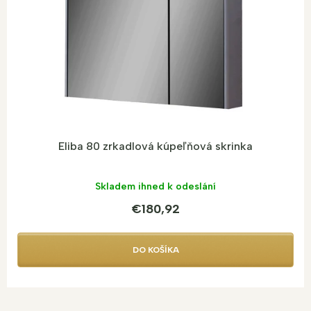
R
M
O
Eliba 80 zrkadlová kúpeľňová skrinka
Skladem ihned k odeslání
€180,92
DO KOŠÍKA