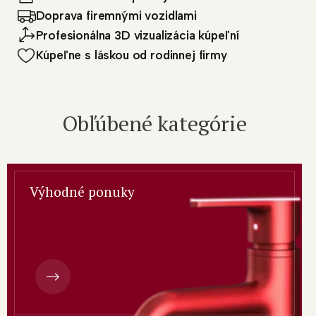
k
Doprava firemnými vozidlami
ú
Profesionálna 3D vizualizácia kúpeľní
p
Kúpeľne s láskou od rodinnej firmy
e
ľ
ň
Obľúbené kategórie
a
s
l
á
Výhodné ponuky
s
k
o
u