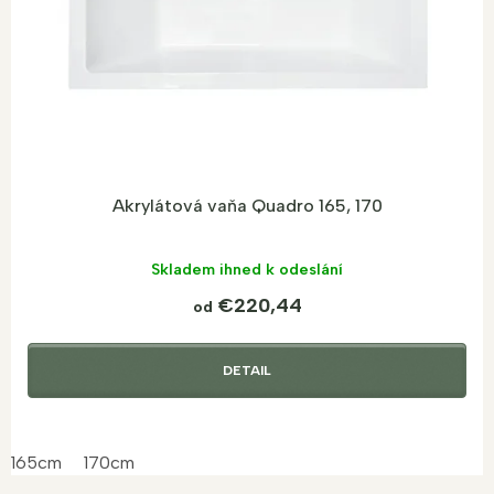
d
u
k
t
o
v
Akrylátová vaňa Quadro 165, 170
Skladem ihned k odeslání
€220,44
od
DETAIL
165cm
170cm