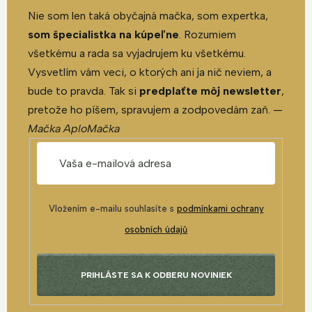
Nie som len taká obyčajná mačka, som expertka,
som špecialistka na kúpeľne
. Rozumiem
všetkému a rada sa vyjadrujem ku všetkému.
Vysvetlím vám veci, o ktorých ani ja nič neviem, a
bude to pravda. Tak si
predplaťte môj newsletter
,
pretože ho píšem, spravujem a zodpovedám zaň. —
Mačka AploMačka
Vložením e-mailu souhlasíte s
podmínkami ochrany
osobních údajů
PRIHLÁSTE SA K ODBERU NOVINIEK