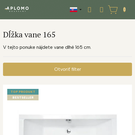
Prejsť
na
NÁKUPNÝ
obsah
KOŠÍK
Dĺžka vane 165
V tejto ponuke nájdete vane dlhé 165 cm.
Otvoriť filter
V
ý
TOP PRODUKT
p
BESTSELLER
i
s
p
r
o