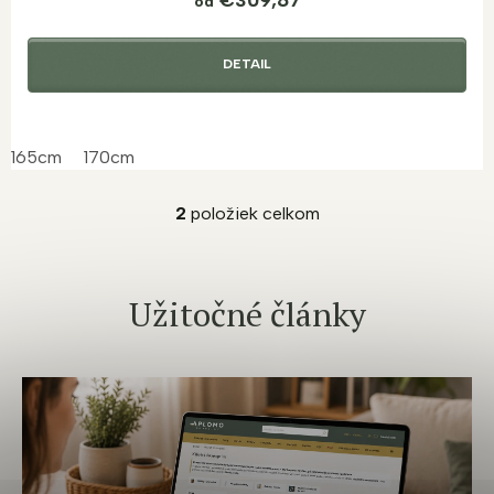
od
DETAIL
165cm
170cm
2
položiek celkom
O
v
l
á
Užitočné články
d
a
c
i
e
p
r
v
k