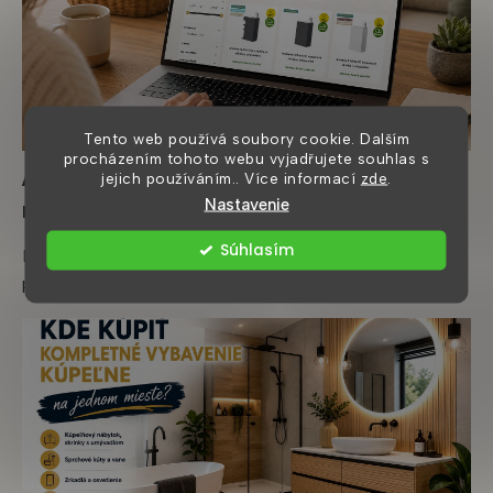
y
v
ý
p
i
s
u
Tento web používá soubory cookie. Dalším
procházením tohoto webu vyjadřujete souhlas s
Ako kúpiť kúpeľňový nábytok online a
jejich používáním.. Více informací
zde
.
Nastavenie
nešliapnuť vedľa
Súhlasím
Príklady moderných kúpeľňových zostáv, ktoré stoja za
pozornosť Pri nákupe kúpeľňového nábytku on...